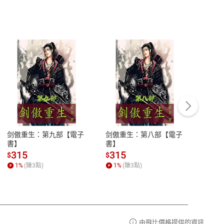
客服資訊
豫期
服務時間：週一到週五 10:00-12:00、
易解
13:00-17:00 (國定假日及例假日休息)
剑傲重生：第九部【電子
剑傲重生：第八部【電子
潜水史
品性
客服電話：0080-1857077
書】
書】
andari
al) Sc
請參
客服信箱：
聯絡店家
315
315
13
$
$
$
r【電
1
%
(賺
3
點)
1
%
(賺
3
點)
1
%
由飛比價格提供的資訊