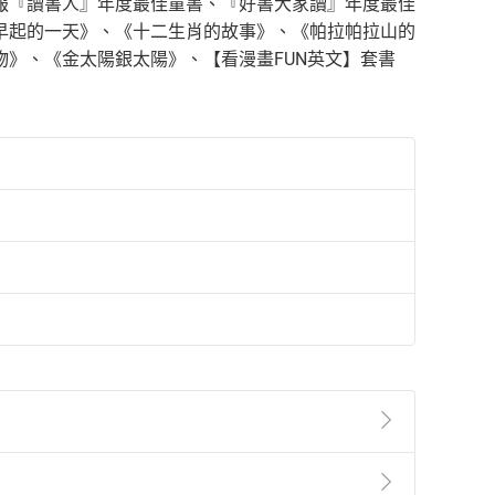
報『讀書人』年度最佳童書、『好書大家讀』年度最佳
早起的一天》、《十二生肖的故事》、《帕拉帕拉山的
》、《金太陽銀太陽》、【看漫畫FUN英文】套書