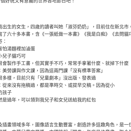
2 個好玩又有意義的世界各地節日吧！
南出生的女生，四歲的讀者叫她「淑芬奶奶」，目前住在新北市
寫了六十多本書，含《一張紙做一本書》《我是白痴》《去問貓
芬：
害怕湯麵裡加滷蛋
小兒子貓巧可
很會製作手工書，但其實手不巧，常常手拿著什麼、就掉下什麼
：美勞課與作文課，因為這兩門課「沒有標準答案」
很多樣，目前只有「兒童劇本」沒出版、發表過
：從來沒有拖稿過，都是準時交、或提早交稿。因為從小
的孩子
然是過年，可以領到我兒子和女兒送給我的紅包
及插畫領域多年，圖像語言生動豐富，創造許多逗趣角色，是一