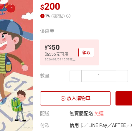
200
$
1%
(賺2點)
優惠券
50
$
折
領取
滿555元可用
2026/08/09 15:59
截止
數量
放入購物車
配送
無實體配送
免運
付款
信用卡／LINE Pay／AFTEE／