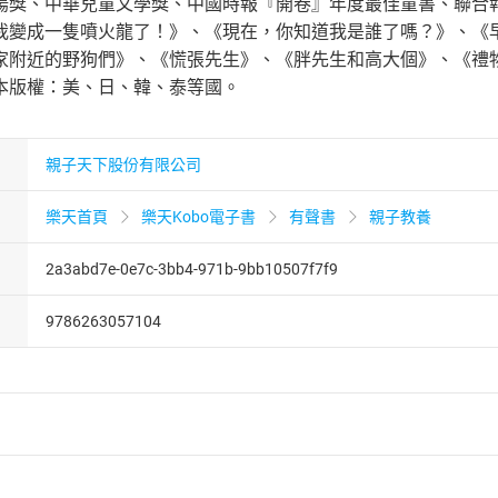
陽獎、中華兒童文學獎、中國時報『開卷』年度最佳童書、聯合
我變成一隻噴火龍了！》、《現在，你知道我是誰了嗎？》、《
家附近的野狗們》、《慌張先生》、《胖先生和高大個》、《禮物
本版權：美、日、韓、泰等國。
親子天下股份有限公司
樂天首頁
樂天Kobo電子書
有聲書
親子教養
2a3abd7e-0e7c-3bb4-971b-9bb10507f7f9
9786263057104