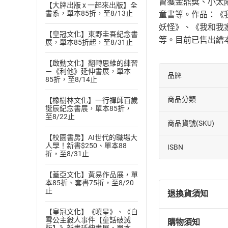
曾獲金鼎獎、小太
【大牌出版 x 一起來出版】全
書系，單本85折，至8/13止
童書等。作品：《
妖怪》、《我和我
【皇冠文化】東野圭吾紀念書
等。目前已售出繪
展，單本85折起，至8/31止
【啟動文化】翻轉思維的練習
－《利他》延伸書展，單本
品牌
85折，至8/14止
商品分類
【橡樹林文化】一行禪師百歲
誕辰紀念書展，單本85折，
至8/22止
商品貨號(SKU)
【校園書房】AI世代的職場大
人學！新書$250、單本88
ISBN
折，至8/31止
【蓋亞文化】黃易作品展，單
本85折、套書75折，至8/20
止
退換貨須知
【皇冠文化】《曉星》、《白
雪公主殺人事件【童話破滅
購物須知
退換貨規定：