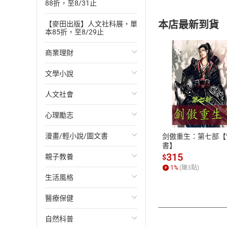
88折，至8/31止
本店最新到貨
【麥田出版】人文社科展，單
本85折，至8/29止
商業理財
文學小說
投資理財
付款方
人文社會
經濟/趨勢
歐美文學
心理勵志
財務/金融
日本文學
國際關係
ATM轉帳、信用卡
漫畫/輕小說/圖文書
管理/領導
韓國文學
政治
心靈成長/情緒
剑傲重生：第七部【
書】
315
親子教養
職場工作術
華文文學
社會科學
人際關係
輕小說
$
1
%
(賺
3
點)
生活風格
成功法
經典文學
台灣/中國歷史
兩性關係
奇幻/科幻
教育現場
醫療保健
行銷/廣告
成長/家庭生活小說
日/韓歷史
心理學
愛情故事
兒童文學/故事
飲食/食譜
自然科普
傳記
懸疑/推理小說
其他歷史/史學
職場/社會寫實
兒童科普/學習
健身/美顏
健康/養生