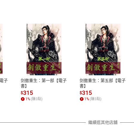
式
退換貨規範
、LINE PAY、AFTEE
本店是否提供消費者保護法七日猶
之權利，遽消費者保護法及通訊交
電子
剑傲重生：第一部【電子
剑傲重生：第五部【電子
除權合理例外情事適用準則，依商
書】
書】
質各有不同規定。詳細退換貨說明
315
315
$
$
照各商品說明。
1
%
(賺
3
點)
1
%
(賺
3
點)
詳細說明
繼續逛其他店舖