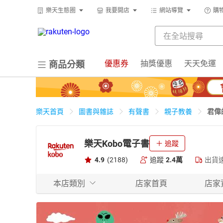
樂天生態圈
我要開店
網站導覽
購
優惠券
抽獎優惠
天天免運
商品分類
君偉
樂天首頁
圖書與雜誌
有聲書
親子教養
樂天Kobo電子書
追蹤
4.9
(2188)
追蹤
2.4萬
出貨
本店類別
店家首頁
店家