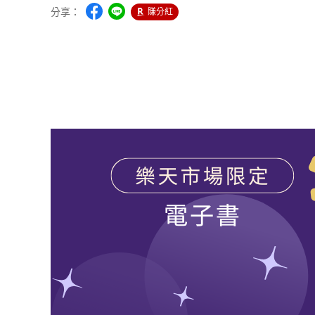
分享：
賺分紅