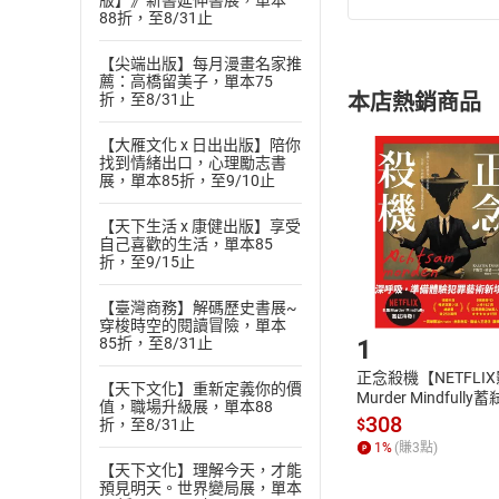
版】》新書延伸書展，單本
88折，至8/31止
(
一
)
依
消費
內容或一經提
【尖端出版】每月漫畫名家推
購書須知
定。
薦：高橋留美子，單本75
本店熱銷商品
折，至8/31止
(
二
)
消費者
且已下載
/
存
【大雁文化 x 日出出版】陪你
挑選
商
找到情緒出口，心理勵志書
退貨方式：您
Choose
展，單本85折，至9/10止
貨」，本店鋪
請注意，樂天
【天下生活 x 康健出版】享受
購書後，
自己喜歡的生活，單本85
折，至9/15止
【臺灣商務】解碼歷史書展~
Step1
穿梭時空的閱讀冒險，單本
85折，至8/31止
1
正念殺機【NETFLI
【天下文化】重新定義你的價
Murder Mindfully
值，職場升級展，單本88
發】【電子書】
308
$
折，至8/31止
1
%
(賺
3
點)
【天下文化】理解今天，才能
預見明天。世界變局展，單本