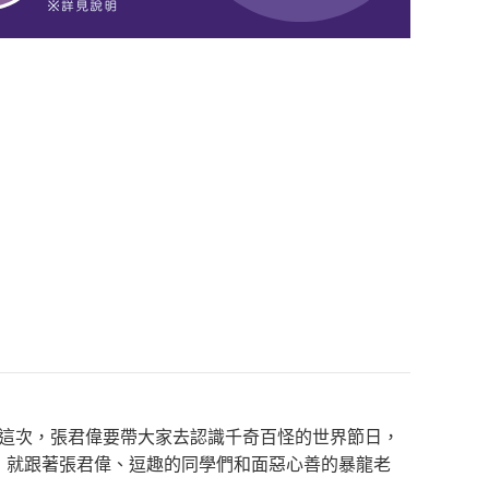
！這次，張君偉要帶大家去認識千奇百怪的世界節日，
在，就跟著張君偉、逗趣的同學們和面惡心善的暴龍老