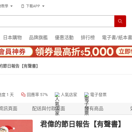
物教學
下載APP
日本購物
品牌旗艦
優惠活動
排行榜
電子書/紙本
的節日報告【有聲書】
速度
1 天
回應率
57%
人氣店家
電子發票
資訊頁面
配送與付款頁面
所有商品
君偉的節日報告【有聲書】