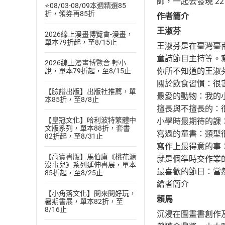
師，一起去發現 2
⭐08/03-08/09本週精選85
折，領券再85折
作者簡介
王淑芬
2026線上漫畫博覽會-漫畫，
單本79折起，至8/15止
王淑芬是在臺灣臺
童詩節目主持等。
2026線上漫畫博覽會-輕小
你所不知道的王淑
說，單本79折起，至8/15止
關於飲食習慣：很
【臉譜出版】出版社推薦，單
最愛的動物：我的
本85折，至8/8止
擅長與不擅長的：
【皇冠文化】哈利波特繁體中
小學時最期待的課
文版系列，單本88折，套書
寫過的童書：類型
82折起，至8/31止
寫作上最得意的事
【高寶書版】馬伯庸《桃花源
就是個準時交作業
沒事兒》系列延伸書展，單本
最喜歡的節日：當
85折起，至8/25止
繪者簡介
【小角落文化】閱來閱好玩，
賴馬
暑期書展，單本82折，至
8/16止
沉浸在圖畫書創作