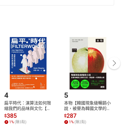
準則
第
2
條第
5
款之規定，「非以有形媒介提供之數位
，不適用消保法第
19
條第
1
項七日內無條件退貨之規
非以有形媒介提供之數位內容，消費者同意若訂購後
付款
方式
完成
訂單
中點選「瀏覽訂單明細」
>
「申請取消訂單
/
退
Payment
Complete
/退貨。
登入帳號，下載書籍後看書
4
5
6
扁平時代：演算法如何限
本物【韓國現象級暢銷小
蛋白
縮我們的品味與文化【電
說，被譽為韓國文學的未
版）─
子書】
來】【電子書】
秘密
385
287
24
$
$
$
一本
1
%
(賺
3
點)
1
%
(賺
2
點)
1
%