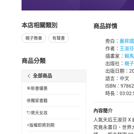
本店相關類別
商品詳情
親子教養
有聲書
旁白：
藝昇國
作者：
王淑芬
插畫家：
賴馬
商品分類
出版社：
親子
出版日期：202
全部商品
語言：中文
ISBN：97862
🎯新書優惠
時長：03:02:
🉐獨家書籍
內容簡介
💘樂天女孩
人氣天后王淑芬 
⚡版權即將到期
究竟永晝日、世界