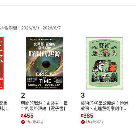
者保護法
第
19
條第
1
項後段
暨
通訊交易解除權合理例外情事適用
供即為完成之線上服務，經消費者事先同意始提供。」 之商品
排名期間：2026/8/1 - 2026/8/7
訂購本店鋪之商品即代表知悉本店鋪所銷售之商品為電子書，屬
取電子書，不得請求退貨退款。
品
放入
購物車
登入
帳號
欲取消訂單或辦理退貨時，請登入樂天市場，並於「我的訂單」
Shopping cart
Login
將依您的申請進行審核，待審核通過後將為您辦理退款事宜。
市場須以整筆訂單為單位進行取消/退貨，恕無法以單支商品取消
如何開始使用？
.選擇閱讀載具
Step2.
2
3
X影集
時間的起源：史蒂芬．霍
藝術的40堂公開課：透過
蓄弒待
金的最終理論【電子書】
故事，走進藝術家創作現
場，看藝術如何誕生、如
455
385
$
$
何形塑人類生活【電子
1
%
(賺
4
點)
1
%
(賺
3
點)
書】