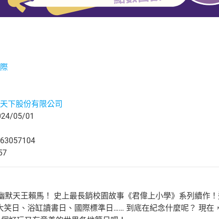
際
天下股份有限公司
4/05/01
63057104
57
X 幽默天王賴馬！ 史上最長銷校園故事《君偉上小學》系列續作
大笑日、浴缸讀書日、國際標準日…… 到底在紀念什麼呢？ 現