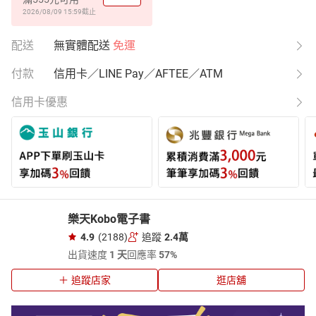
2026/08/09 15:59
截止
配送
無實體配送
免運
付款
信用卡／LINE Pay／AFTEE／ATM
信用卡優惠
樂天Kobo電子書
4.9
(2188)
追蹤
2.4萬
出貨速度
1 天
回應率
57%
追蹤店家
逛店舖