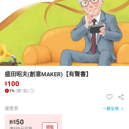
日本購物
電子/紙本書
HOT
盛田昭夫(創意MAKER)【有聲書】
100
$
1%
(賺1點)
優惠券
一鍵全領
50
$
折
領取
滿555元可用