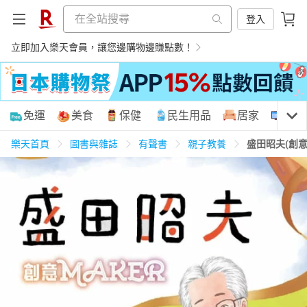
登入
立即加入樂天會員，讓您邊購物邊賺點數！
購物網分類
免運
美食
保健
民生用品
居家
3C
樂天首頁
圖書與雜誌
有聲書
親子教養
盛田昭夫(創意
天天免運
美食蛋糕
養生保健
民生用品
居家生活
3C家電
運動休閒
親子玩具
女裝
男裝
化妝保養
情趣用品