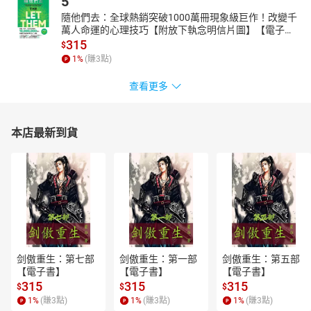
5
隨他們去：全球熱銷突破1000萬冊現象級巨作！改變千
萬人命運的心理技巧【附放下執念明信片圖】【電子
書】
315
$
1
%
(賺
3
點)
查看更多
本店最新到貨
剑傲重生：第七部
剑傲重生：第一部
剑傲重生：第五部
【電子書】
【電子書】
【電子書】
315
315
315
$
$
$
1
%
(賺
3
點)
1
%
(賺
3
點)
1
%
(賺
3
點)