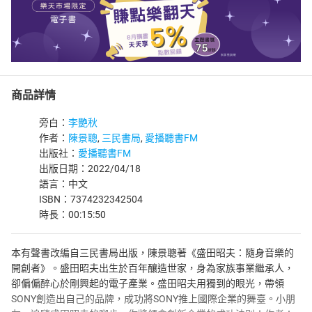
商品詳情
旁白：
李艷秋
作者：
陳景聰
,
三民書局
,
愛播聽書FM
出版社：
愛播聽書FM
出版日期：2022/04/18
語言：中文
ISBN：7374232342504
時長：00:15:50
本有聲書改編自三民書局出版，陳景聰著《盛田昭夫：隨身音樂的
開創者》。盛田昭夫出生於百年釀造世家，身為家族事業繼承人，
卻偏偏醉心於剛興起的電子產業。盛田昭夫用獨到的眼光，帶領
SONY創造出自己的品牌，成功將SONY推上國際企業的舞臺。小朋