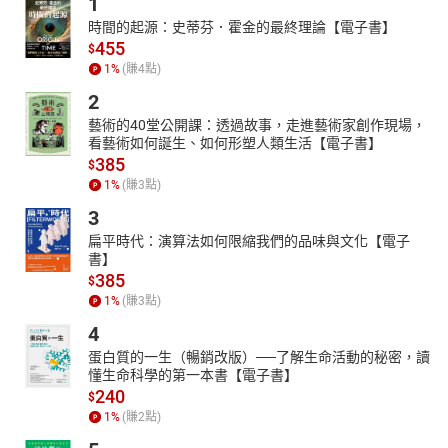
1
時間的起源：史蒂芬．霍金的最終理論【電子書】
455
$
1
%
(賺
4
點)
2
藝術的40堂公開課：透過故事，走進藝術家創作現場，
看藝術如何誕生、如何形塑人類生活【電子書】
385
$
1
%
(賺
3
點)
3
扁平時代：演算法如何限縮我們的品味與文化【電子
書】
385
$
1
%
(賺
3
點)
4
蛋白質的一生（暢銷改版）──了解生命活動的秘密，讀
懂生命科學的第一本書【電子書】
240
$
1
%
(賺
2
點)