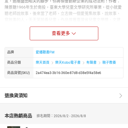
友，追隨盛田昭夫的腳步，你將領會創新企業的成功法則！作者：
陳景聰1966年生於南投，臺東大學兒童文學研究所畢業，從小就愛
聽老師說故事，後來當了老師，立志做一個愛蒐集故事、說故事、
寫故事的人，天天笑臉看兒童。作品曾獲臺灣省兒童文學獎、文建
會兒童文學獎、文建會兒歌一百優選等獎項。著作有《玉山的召
喚》、《草廬中的智謀家—諸葛亮》等三十餘冊。講者：李艷秋台
查看更多
灣著名資深媒體人、主播、電視節目主持人、記者，曾擔任第51屆
電視金鐘獎評審委員，也是該屆教育文化、兒少節目獎項召集人。
1980年起，多次奪得金鐘獎新聞播報獎項。曾主持《每日一字》、
品牌
愛播聽書FM
《華視新聞雜誌》、《新聞夜總會》等節目。出版《新聞背後，真
商品分類
樂天首頁
樂天Kobo電子書
有聲書
親子教養
相之前》《不一樣的親密關係》《走一條快樂學習的路》等著作。
主講多部有聲故事書：十萬個為什麼、好寶寶床邊故事、兒童動動
商品貨號(SKU)
2a474ea3-3b16-360e-87d8-d38e5f4a58e6
腦、李姐姐說故事等作品，更有李艷秋說故事APP的發行。章節：
01盛田昭夫：隨身音樂的開創者02盛田昭夫：隨身音樂的開創者03
盛田昭夫：隨身音樂的開創者
退換貨須知
本店熱銷商品
排名期間：2026/8/2 - 2026/8/8