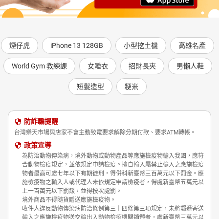
煙仔虎
iPhone 13 128GB
小型挖土機
高雄名產
World Gym 教練課
女睡衣
招財長夾
男懶人鞋
短髮造型
粳米
防詐騙提醒
台灣樂天市場與店家不會主動致電要求解除分期付款、要求ATM轉帳。
政策宣導
為防治動物傳染病，境外動物或動物產品等應施檢疫物輸入我國，應符
合動物檢疫規定，並依規定申請檢疫。擅自輸入屬禁止輸入之應施檢疫
物者最高可處七年以下有期徒刑，得併科新臺幣三百萬元以下罰金。應
施檢疫物之輸入人或代理人未依規定申請檢疫者，得處新臺幣五萬元以
上一百萬元以下罰鍰，並得按次處罰。
境外商品不得隨貨贈送應施檢疫物。
收件人違反動物傳染病防治條例第三十四條第三項規定，未將郵遞寄送
輸入之應施檢疫物送交輸出入動物檢疫機關銷燬者，處新臺幣三萬元以