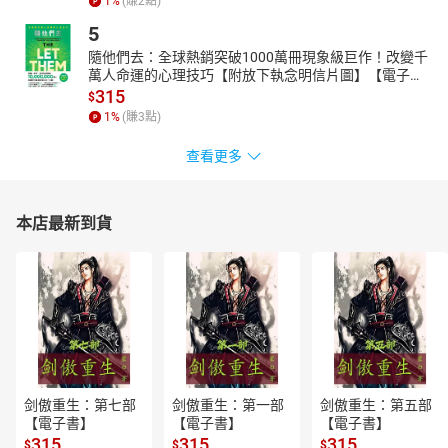
1
%
(賺
2
點)
5
隨他們去：全球熱銷突破1000萬冊現象級巨作！改變千
萬人命運的心理技巧【附放下執念明信片圖】【電子
書】
315
$
1
%
(賺
3
點)
查看更多
本店最新到貨
剑傲重生：第七部
剑傲重生：第一部
剑傲重生：第五部
【電子書】
【電子書】
【電子書】
315
315
315
$
$
$