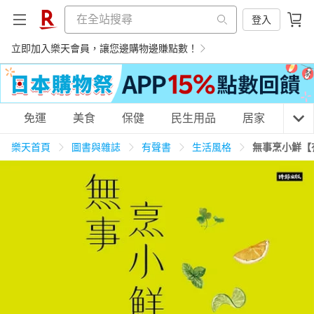
登入
立即加入樂天會員，讓您邊購物邊賺點數！
購物網分類
免運
美食
保健
民生用品
居家
3C
樂天首頁
圖書與雜誌
有聲書
生活風格
無事烹小鮮【
天天免運
美食蛋糕
養生保健
民生用品
居家生活
3C家電
運動休閒
親子玩具
女裝
男裝
化妝保養
情趣用品