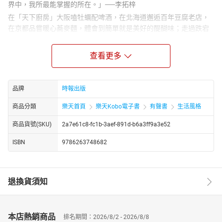
界中，我所最能掌握的所在。」──李拓梓
在「天下廚房」大阪嗑牡蠣配啤酒，在北海道邂逅百年豆腐老店，
在京都品嘗暖心蕎麥麵，體會到簡單就是美好的醍醐味；走過跌宕
起伏的工作舞台，走進巷口人聲鼎沸的無名小吃店，一碗炒麵或者
羊肉湯，喚醒舌尖酸甜苦辣的人生況味，「這我也可以自己做」，
查看更多
一場料理魂的探險於焉展開。
本書不僅是一本「斜槓煮夫」的美食行腳筆記，也記錄了來自日
本、中國的各種料理如何和台灣家常菜一起，在自家廚房落地生根
品牌
時報出版
的故事。
商品分類
樂天首頁
樂天Kobo電子書
有聲書
生活風格
剪輯工程：王奕久
商品貨號(SKU)
2a7e61c8-fc1b-3aef-891d-b6a3ff9a3e52
ISBN
9786263748682
退換貨須知
本店熱銷商品
排名期間：2026/8/2 - 2026/8/8