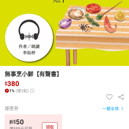
日本購物
電子/紙本書
HOT
無事烹小鮮【有聲書】
380
$
1%
(賺3點)
優惠券
一鍵全領
50
$
折
領取
滿555元可用