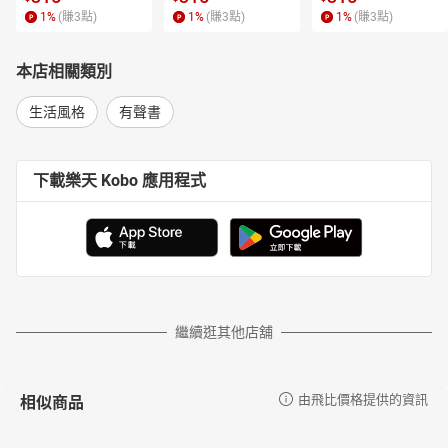
1
%
(賺
3
點)
1
%
(賺
3
點)
1
%
(賺
3
點)
本店相關類別
生活風格
有聲書
下載樂天 Kobo 應用程式
繼續逛其他店舖
相似商品
由飛比價格提供的資訊