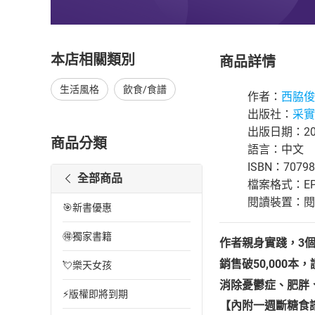
本店相關類別
商品詳情
生活風格
飲食/食譜
作者：
西脇俊
出版社：
采實
出版日期：201
商品分類
語言：中文
ISBN：70798
全部商品
檔案格式：EP
閱讀裝置：閱讀器
🎯新書優惠
🉐獨家書籍
作者親身實踐，
3
銷售破
50,000
本，
💘樂天女孩
消除憂鬱症、肥胖
⚡版權即將到期
【內附一週斷糖食