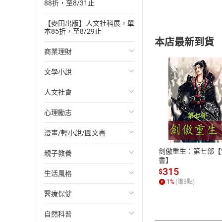
88折，至8/31止
【麥田出版】人文社科展，單
本85折，至8/29止
本店最新到貨
商業理財
文學小說
投資理財
人文社會
經濟/趨勢
歐美文學
付款方
心理勵志
財務/金融
日本文學
國際關係
ATM轉帳、信用卡
漫畫/輕小說/圖文書
管理/領導
韓國文學
政治
心靈成長/情緒
剑傲重生：第七部【
親子教養
職場工作術
華文文學
社會科學
人際關係
輕小說
書】
315
$
生活風格
成功法
經典文學
台灣/中國歷史
兩性關係
奇幻/科幻
教育現場
1
%
(賺
3
點)
醫療保健
行銷/廣告
成長/家庭生活小說
日/韓歷史
心理學
愛情故事
兒童文學/故事
飲食/食譜
自然科普
傳記
懸疑/推理小說
其他歷史/史學
職場/社會寫實
兒童科普/學習
健身/美顏
健康/養生