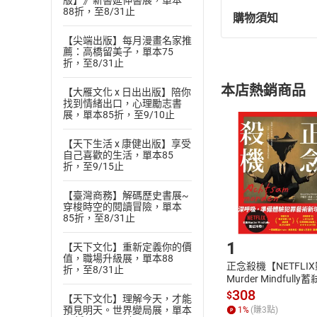
版】》新書延伸書展，單本
88折，至8/31止
購物須知
╳引發焦慮，招致
退換貨規定：
╳誘發各式疾病，
【尖端出版】每月漫畫名家推
(
一
)
依
消費
薦：高橋留美子，單本75
內容或一經提
╳在體內形成癌細
折，至8/31止
購書須知
定。
╳加速身體老化，
本店熱銷商品
【大雁文化 x 日出出版】陪你
(
二
)
消費者
◆
「糖」是什麼？
找到情緒出口，心理勵志書
且已下載
/
存
展，單本85折，至9/10止
挑選
商
並非只有巧克力、
退貨方式：您
Choose
此外，口感帶鹹或
【天下生活 x 康健出版】享受
貨」，本店鋪
自己喜歡的生活，單本85
中，也含有大量糖
折，至9/15止
請注意，樂天
購書後，
【臺灣商務】解碼歷史書展~
穿梭時空的閱讀冒險，單本
85折，至8/31止
Step1
1
【天下文化】重新定義你的價
值，職場升級展，單本88
正念殺機【NETFLI
折，至8/31止
Murder Mindfully
發】【電子書】
308
$
【天下文化】理解今天，才能
預見明天。世界變局展，單本
1
%
(賺
3
點)