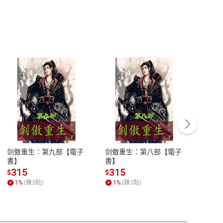
客服資訊
豫期
服務時間：週一到週五 10:00-12:00、
易解
13:00-17:00 (國定假日及例假日休息)
剑傲重生：第九部【電子
剑傲重生：第八部【電子
潜水史
品性
客服電話：0080-1857077
書】
書】
andari
al) Sc
請參
客服信箱：
聯絡店家
315
315
13
$
$
$
r【電
1
%
(賺
3
點)
1
%
(賺
3
點)
1
%