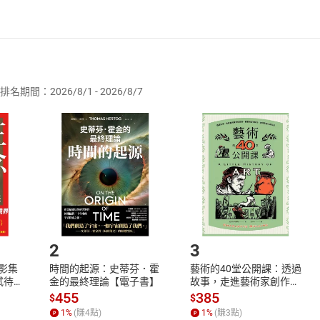
不安定的精神狀態
如：糖尿病、高血壓、動脈硬化、過敏
者保護法
第
19
條第
1
項後段
暨
通訊交易解除權合理例外情事適用
供即為完成之線上服務，經消費者事先同意始提供。」 之商品
胞的溫床，增加罹癌機率
比一般人更容易罹患失智症
排名期間：2026/8/1 - 2026/8/7
訂購本店鋪之商品即代表知悉本店鋪所銷售之商品為電子書，屬
只有甜點才算含「糖」食物嗎？
取電子書，不得請求退貨退款。
品
放入
購物車
登入
帳號
蛋糕等甜食，才算是「糖類食物」。包括米飯、麵包、烏龍麵、
欲取消訂單或辦理退貨時，請登入樂天市場，並於「我的訂單」
Shopping cart
Login
不具甜味的食物，就不含糖嗎？錯，以米或小麥粉為原料的零食
將依您的申請進行審核，待審核通過後將為您辦理退款事宜。
類。由此可見，現代人常吃的白米飯、愛喝的水果啤酒等，全都
市場須以整筆訂單為單位進行取消/退貨，恕無法以單支商品取消
如何開始使用？
.選擇閱讀載具
Step2.
2
3
X影集
時間的起源：史蒂芬．霍
藝術的40堂公開課：透過
蓄弒待
金的最終理論【電子書】
故事，走進藝術家創作現
場，看藝術如何誕生、如
455
385
$
$
何形塑人類生活【電子
1
%
(賺
4
點)
1
%
(賺
3
點)
書】