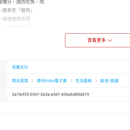
量糖分，請改吃魚、肉
，請多吃「瘦肉」
，請慎選再食用
，容易越吃越胖
肉能提供人體更多營養
查看更多
，也可攝取維生素C
請勿勉強進食
先了解成分再食用
采實文化
成，可取代米飯、麵包
制，斷糖效果更好
樂天首頁
樂天Kobo電子書
生活風格
飲食/食譜
****「糖」是一種毒！
2a7ecf33-03e7-3a3a-a3d1-436a6480dd19
吃糖，哪來的力氣工作、上課？」但大家都誤會了一件事，提供
。實際上，我們的身體也能自行生產葡萄糖，因此，「糖」對身
括：
罹患代謝症候群
化，妨礙工作或生活