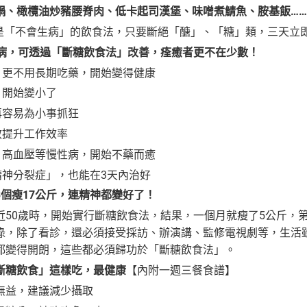
鍋、橄欖油炒豬腰脊肉、低卡起司漢堡、味噌煮鯖魚、胺基飯……
」是「不會生病」的飲食法，只要斷絕「醣」、「糖」類，三天立即
病，可透過「斷糖飲食法」改善，痊癒者更不在少數！
，更不用長期吃藥，開始變得健康
，開始變小了
再容易為小事抓狂
效提升工作效率
、高血壓等慢性病，開始不藥而癒
精神分裂症」，也能在3天內治好
3個瘦17公斤，連精神都變好了！
近50歲時，開始實行斷糖飲食法，結果，一個月就瘦了5公斤，第
碌，除了看診，還必須接受採訪、辦演講、監修電視劇等，生活
都變得開朗，這些都必須歸功於「斷糖飲食法」。
斷糖飲食」這樣吃，最健康
【內附一週三餐食譜】
無益，建議減少攝取