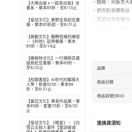
‧麵類、米飯含大
【大牌出版 x 一起來出版】全
書系，單本85折，至8/13止
‧肥肉對身體無益
‧蔬菜也含有糖分
【皇冠文化】東野圭吾紀念書
展，單本85折起，至8/31止
‧水果含大量果糖
‧比起蔬果，魚、
【啟動文化】翻轉思維的練習
－《利他》延伸書展，單本
‧透過營養補充品
85折，至8/14止
‧消化力不佳時，
【橡樹林文化】一行禪師百歲
誕辰紀念書展，單本85折，
‧食物要慎選，請
至8/22止
品牌
‧胺基飯由豆腐製
【校園書房】AI世代的職場大
‧運動搭配飲食控
商品分類
人學！新書$250、單本88
折，至8/31止
◆ 對現代人來說，
商品貨號(SKU)
很多人會說：「不
【蓋亞文化】黃易作品展，單
解轉化後的葡萄糖
本85折、套書75折，至8/20
止
帶來的負面影響包
╳增加體脂肪，並
退換貨須知
【皇冠文化】《曉星》、《白
雪公主殺人事件【童話破滅
╳使頭腦的運作鈍