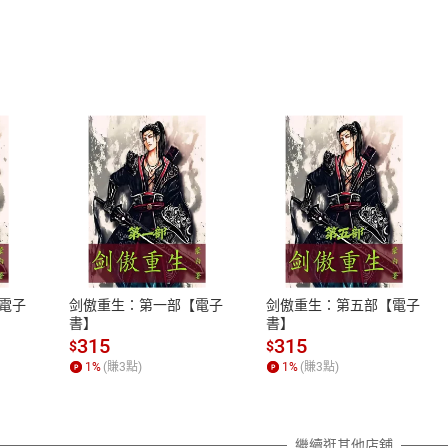
式
退換貨規範
、LINE PAY、AFTEE
本店是否提供消費者保護法七日猶
之權利，遽消費者保護法及通訊交
電子
剑傲重生：第一部【電子
剑傲重生：第五部【電子
除權合理例外情事適用準則，依商
書】
書】
質各有不同規定。詳細退換貨說明
315
315
$
$
照各商品說明。
1
%
(賺
3
點)
1
%
(賺
3
點)
詳細說明
繼續逛其他店舖