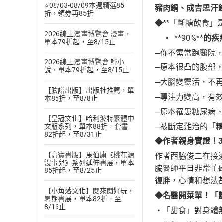
⭐08/03-08/09本週精選85
豬肉鍋、成吉思汗
折，領券再85折
◆
**「斷糖飲食
2026線上漫畫博覽會-漫畫，
**90%**
的疾
單本79折起，至8/15止
─
你不需常跑醫院
2026線上漫畫博覽會-輕小
─
原本很凸的腹部
說，單本79折起，至8/15止
─
大腦變靈活，不
【臉譜出版】出版社推薦，單
─
專注力變高，有
本85折，至8/8止
─原本罹患糖尿病
【皇冠文化】哈利波特繁體中
─被斷定難治的「
文版系列，單本88折，套書
82折起，至8/31止
◆作者親身實證！
【高寶書版】馬伯庸《桃花源
作者西脇俊二在接
沒事兒》系列延伸書展，單本
脇醫師平日非常忙
85折起，至8/25止
復胖，心情和想法
【小角落文化】閱來閱好玩，
◆名醫開菜單！「
暑期書展，單本82折，至
8/16止
‧「甜食」對身體