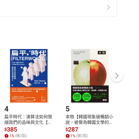
準則
第
2
條第
5
款之規定，「非以有形媒介提供之數位
，不適用消保法第
19
條第
1
項七日內無條件退貨之規
非以有形媒介提供之數位內容，消費者同意若訂購後
付款
方式
完成
訂單
蕎麥麵、拉麵等碳水化合物食物等，都屬於「糖類」。
中點選「瀏覽訂單明細」
>
「申請取消訂單
/
退
Payment
Complete
，如仙貝、米餅等，或具有甜味的水果、根莖類蔬菜
變成了一種「毒」。
/退貨。
登入帳號，下載書籍後看書
4
5
6
扁平時代：演算法如何限
本物【韓國現象級暢銷小
蛋白
縮我們的品味與文化【電
說，被譽為韓國文學的未
版）─
子書】
來】【電子書】
秘密
385
287
24
$
$
$
一本
1
%
(賺
3
點)
1
%
(賺
2
點)
1
%