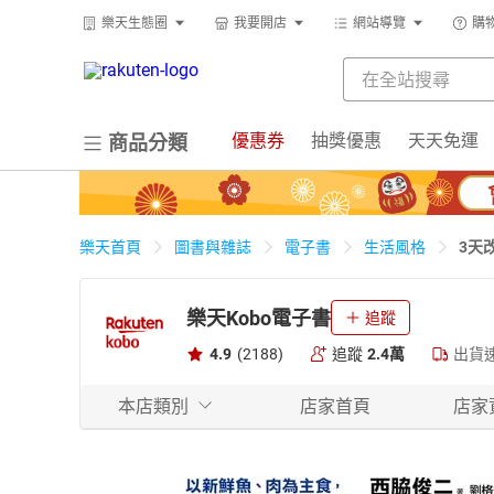
樂天生態圈
我要開店
網站導覽
購
優惠券
抽獎優惠
天天免運
商品分類
3天
樂天首頁
圖書與雜誌
電子書
生活風格
樂天Kobo電子書
追蹤
4.9
(2188)
追蹤
2.4萬
出貨
本店類別
店家首頁
店家