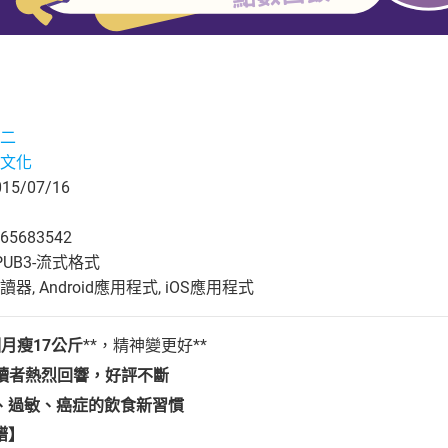
二
文化
5/07/16
65683542
UB3-流式格式
, Android應用程式, iOS應用程式
個月瘦
17
公斤
**，精神變更好**
讀者熱烈回響，好評不斷
、過敏、癌症的飲食新習慣
譜】