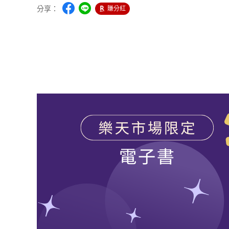
分享：
賺分紅