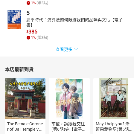
1
%
(賺
2
點)
5
扁平時代：演算法如何限縮我們的品味與文化【電子
書】
385
$
1
%
(賺
3
點)
查看更多
本店最新到貨
The Female Corone
前輩，請跟我交往
May I help you? 漸
r of Dali Temple Vo
(第6話)完【電子
近戀愛物語(第5話)