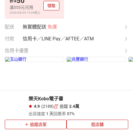
50
$
折
領取
滿555元可用
2026/08/09 15:59
截止
配送
無實體配送
免運
付款
信用卡／LINE Pay／AFTEE／ATM
信用卡優惠
樂天Kobo電子書
4.9
(2188)
追蹤
2.4萬
出貨速度
1 天
回應率
57%
追蹤店家
逛店舖