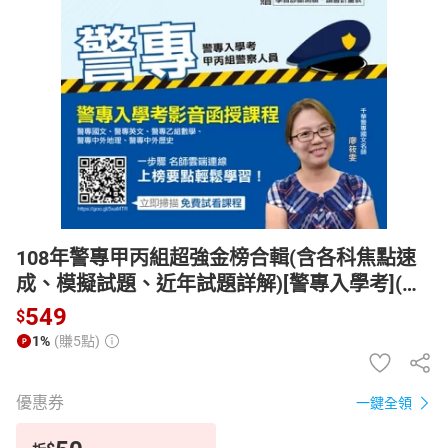
日本購物
電子/紙本書
HOT
108年警專甲丙組超強金榜合輯(含各科焦點速
成、模擬試題、近年試題詳解)[警專入學考](千
華)【電子書】
549
$
1%
(賺5點)
優惠券
一鍵全領