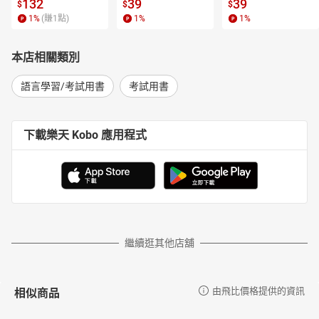
l.6【有聲書】
書】
【電子書】
132
39
39
$
$
$
1
%
(賺
1
點)
1
%
1
%
本店相關類別
語言學習/考試用書
考試用書
下載樂天 Kobo 應用程式
繼續逛其他店舖
相似商品
由飛比價格提供的資訊