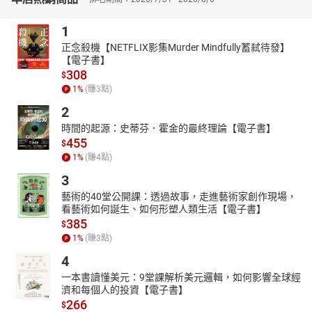
念完整之外，從做中學才能真正了解理論的應用！本書特色如下：
◎精華系統整理‧掌握重點為了能正確掌握考試內容，千華特邀各
1
科名師依據高中最新課綱範圍，並參考警專入學考的難易度，精心
正念殺機【NETFLIX影集Murder Mindfully蓄弒待發】
編寫本書。完全針對警專入學考的考題重點作編排，濃縮考試重
【電子書】
點、整理圖表，在最短時間內，得到最大的得分能力。 ◎試題彙
308
$
整‧培養實力‧題題解析書中獨家完整囊括重點整理、模擬題庫、
1
%
(賺
3
點)
最新試題三大單元，讓考生除了有充分的練習之外，尚能對照解析
2
來加以理解答案，與一般坊間僅提供試題之書籍大不相同。同時更
時間的起源：史蒂芬．霍金的最終理論【電子書】
收錄警專甲丙組最新試題，並逐題附加詳盡解析，讓考生從做中
455
$
學，一看就懂，實力狂飆數倍，想要榜上有名的考生，千萬不能錯
1
%
(賺
4
點)
過這本超值超強金榜合輯！ ※書中部分章節另有提供名師影音教
3
學，掃描QR code可立即觀看私房講解。
藝術的40堂公開課：透過故事，走進藝術家創作現場，
看藝術如何誕生、如何形塑人類生活【電子書】
385
$
1
%
(賺
3
點)
4
一本書讀懂美元：9堂課解析美元邏輯，如何影響全球經
濟和每個人的投資【電子書】
266
$