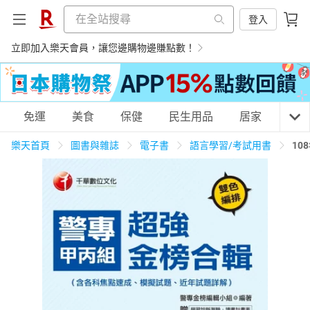
登入
立即加入樂天會員，讓您邊購物邊賺點數！
購物網分類
免運
美食
保健
民生用品
居家
3C
樂天首頁
圖書與雜誌
電子書
語言學習/考試用書
10
天天免運
美食蛋糕
養生保健
民生用品
居家生活
3C家電
運動休閒
親子玩具
女裝
男裝
化妝保養
情趣用品