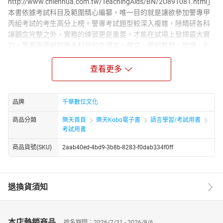
http://www.chienhua.com.tw/TeachingAids/BN/2U891081.html」
本書依據考試科目及範圍精心編纂，唯一目的就是讓欲參加警專甲
丙組考試的考生高分上榜。警專考試題型較深入複雜，除精研各科
讓觀念完整之外，實務的練習更是重要，才能在試場上發揮最大實
力。警專甲丙組的應考科目包含國文、英文、甲組數學、物理、化
學共五科，看來皆為國中、高中職時修習過的科目，得分不難，但
因範圍廣泛，想要取得高分，脫穎而出，便需要多下一番工夫。為
查看更多
測出讀者實力，警專考試的出題比起大學指考或甄試往往偏難且較
深、較細。若欲取得高分，應先熟讀課文，建立完整觀念，之後將
命題焦點用速讀、多讀的方式在腦海裡加深印象，一發現記不住，
品牌
千華數位文化
就再回去熟讀課文，弄清楚脈絡關係再來背誦，更可用聯想或密
商品分類
樂天首頁
樂天Kobo電子書
語言學習/考試用書
碼、口訣等方式逼迫自己記下來。例如：中國四大奇書：水滸傳、
考試用書
三國演義、西遊記、金瓶梅。口訣：水三西金聯想：「水」裡的妖
怪每隔「三」天就要「吸」食活人「精」氣。 運用聯想方式時可以
商品貨號(SKU)
2aab40ed-4bd9-3b8b-8283-f0dab334f0ff
天馬行空，越古怪越好，能記清楚最重要，避免照本宣科地捧著課
本死記，必須活學活用。如何讓學習活起來呢？多作練習就是最好
的方式。不管是那一種考試，從來沒有人上考場時能保證自己書都
退換貨須知
讀完了。與其死讀書，不如多花一點時間做習題和考古題，正面效
果會是加乘的。勤做試題不但可以測試自己的實力，發現自己的弱
點以便加緊補強，更可了解出題趨勢及命題委員認知的重點，對實
力增強有著莫大的助益。尤其甲丙組考試以數理科目為主，除了觀
本店熱銷商品
排名期間：2026/7/31 - 2026/8/6