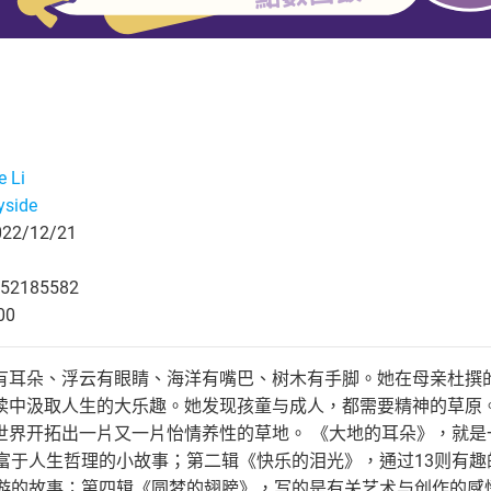
 Li
yside
2/12/21
52185582
00
有耳朵、浮云有眼睛、海洋有嘴巴、树木有手脚。她在母亲杜撰
读中汲取人生的大乐趣。她发现孩童与成人，都需要精神的草原
世界开拓出一片又一片怡情养性的草地。 《大地的耳朵》，就是
则富于人生哲理的小故事；第二辑《快乐的泪光》，通过13则有
旅游的故事；第四辑《圆梦的翅膀》，写的是有关艺术与创作的感