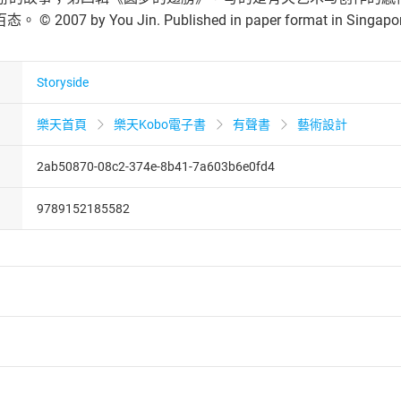
07 by You Jin. Published in paper format in Singapore by
Storyside
樂天首頁
樂天Kobo電子書
有聲書
藝術設計
2ab50870-08c2-374e-8b41-7a603b6e0fd4
9789152185582
者保護法
第
19
條第
1
項後段
暨
通訊交易解除權合理例外情事適用
供即為完成之線上服務，經消費者事先同意始提供。」 之商品