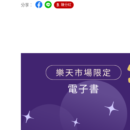
分享：
賺分紅