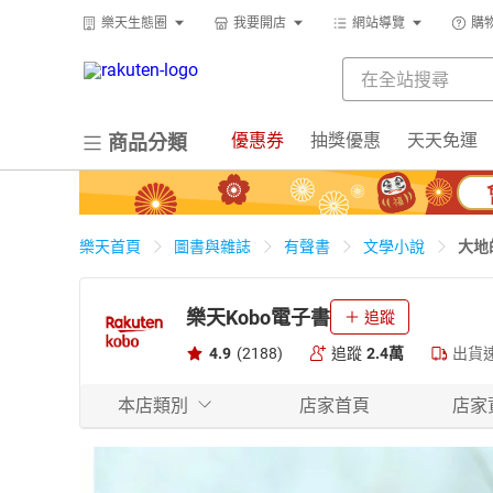
樂天生態圈
我要開店
網站導覽
購
優惠券
抽獎優惠
天天免運
商品分類
大地
樂天首頁
圖書與雜誌
有聲書
文學小說
樂天Kobo電子書
追蹤
4.9
(2188)
追蹤
2.4萬
出貨
本店類別
店家首頁
店家