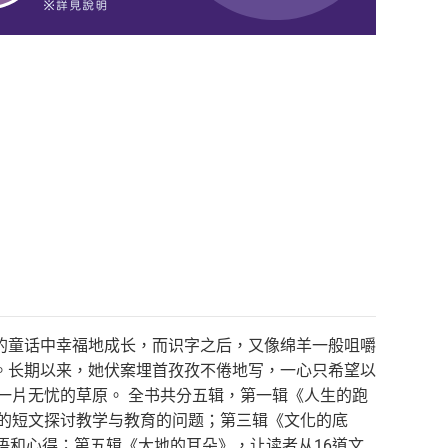
的童话中幸福地成长，而识字之后，又像绵羊一般咀嚼
。长期以来，她伏案埋首孜孜不倦地写，一心只希望以
一片无忧的草原。 全书共分五辑，第一辑《人生的跑
趣的短文探讨教学与教育的问题；第三辑《文化的底
悟和心得；第五辑《大地的耳朵》，让读者从16道文