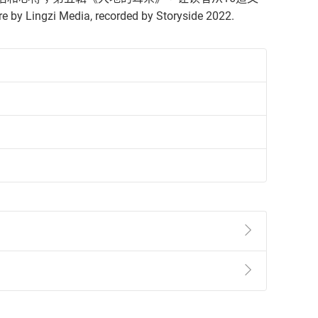
 Lingzi Media, recorded by Storyside 2022.
準則
第
2
條第
5
款之規定，「非以有形媒介提供之數位
，不適用消保法第
19
條第
1
項七日內無條件退貨之規