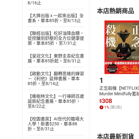
8/16止
購書須知
定。
本店熱銷商品
(
二
)
消費者
【大牌出版 x 一起來出版】全
且已下載
/
存
書系，單本85折，至8/13止
挑選
商
退貨方式：您
Choose
【聯經出版】吃好油降血糖，
貨」，本店鋪
從控醣到舒壓的全方位健康提
案，單本85折，至7/31止
請注意，樂天
購書後，
【皇冠文化】東野圭吾紀念書
展，單本85折起，至8/31止
Step1
【啟動文化】翻轉思維的練習
1
－《利他》延伸書展，單本
85折，至8/14止
正念殺機【NETFLI
Murder Mindfully
【橡樹林文化】一行禪師百歲
發】【電子書】
308
$
誕辰紀念書展，單本85折，
至8/22止
1
%
(賺
3
點)
【校園書房】AI世代的職場大
人學！新書$250、單本88
折，至8/31止
本店最新到貨