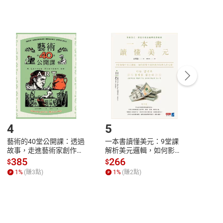
非以有形媒介提供之數位內容，消費者同意若訂購後
付款
方式
完成
訂單
中點選「瀏覽訂單明細」
>
「申請取消訂單
/
退
Payment
Complete
/退貨。
登入帳號，下載書籍後看書
4
5
6
藝術的40堂公開課：透過
一本書讀懂美元：9堂課
本物
故事，走進藝術家創作現
解析美元邏輯，如何影響
說，
場，看藝術如何誕生、如
全球經濟和每個人的投資
來】
385
266
28
$
$
$
何形塑人類生活【電子
【電子書】
1
%
(賺
3
點)
1
%
(賺
2
點)
1
%
書】