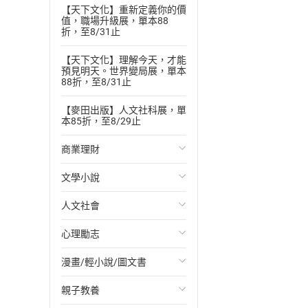
【天下文化】重新定義你的價
值，職場升級展，單本88
折，至8/31止
【天下文化】理解今天，才能
預見明天。世界變局展，單本
88折，至8/31止
【麥田出版】人文社科展，單
本85折，至8/29止
商業理財
文學小說
投資理財
人文社會
經濟/趨勢
歐美文學
心理勵志
財務/金融
日本文學
國際關係
漫畫/輕小說/圖文書
管理/領導
韓國文學
政治
心靈成長/情緒
親子教養
職場工作術
華文文學
社會科學
人際關係
輕小說