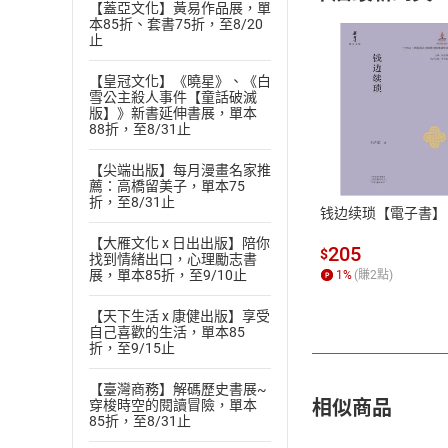
【蓋亞文化】黃易作品展，單
本85折、套書75折，至8/20
止
【皇冠文化】《曉星》、《白
雪公主殺人事件【童話破滅
版】》新書延伸書展，單本
付款方
88折，至8/31止
【尖端出版】每月漫畫名家推
ATM轉帳、信用卡
薦：高橋留美子，單本75
折，至8/31止
钱边续琐【電子書】
【大雁文化 x 日出出版】陪你
205
$
找到情緒出口，心理勵志書
展，單本85折，至9/10止
1
%
(賺
2
點)
【天下生活 x 康健出版】享受
自己喜歡的生活，單本85
折，至9/15止
【臺灣商務】解碼歷史書展~
相似商品
穿梭時空的閱讀冒險，單本
85折，至8/31止