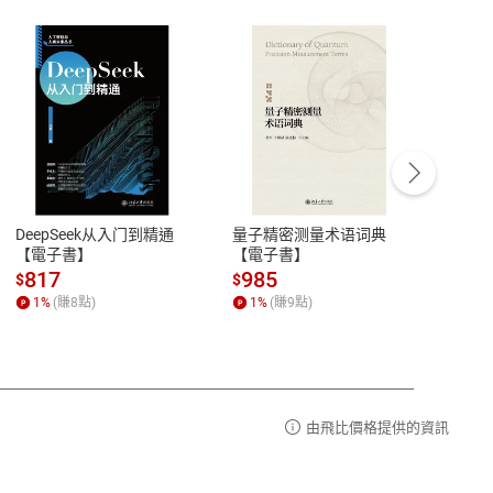
客服資訊
豫期
服務時間：週一到週五 10:00-12:00、
易解
13:00-17:00 (國定假日及例假日休息)
DeepSeek从入门到精通
量子精密测量术语词典
新西
品性
客服電話：0080-1857077
【電子書】
【電子書】
计研
請參
客服信箱：
聯絡店家
817
985
98
$
$
$
1
%
(賺
8
點)
1
%
(賺
9
點)
1
%
由飛比價格提供的資訊