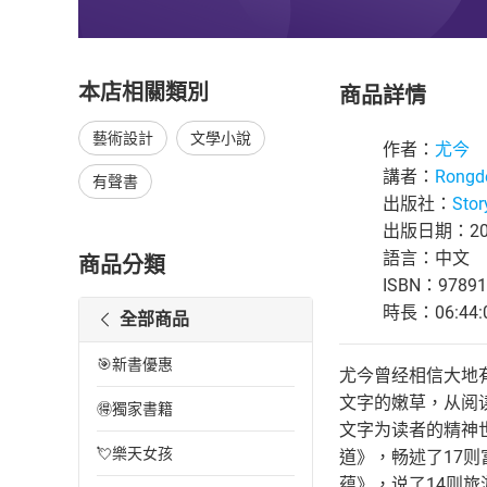
本店相關類別
商品詳情
藝術設計
文學小說
作者：
尤今
講者：
Rongde
有聲書
出版社：
Stor
出版日期：202
語言：中文
商品分類
ISBN：97891
時長：06:44:
全部商品
🎯新書優惠
尤今曾经相信大地
文字的嫩草，从阅
🉐獨家書籍
文字为读者的精神
💘樂天女孩
道》，畅述了17
蕴》，说了14则