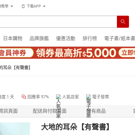
物教學
下載APP
日本購物
品牌旗艦
優惠活動
排行榜
電子書/紙本
的耳朵【有聲書】
速度
1 天
回應率
57%
人氣店家
電子發票
資訊頁面
配送與付款頁面
所有商品
大地的耳朵【有聲書】