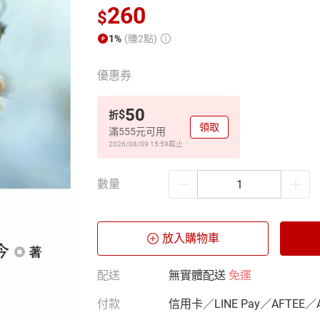
260
$
1%
(賺2點)
優惠券
50
$
折
領取
滿555元可用
2026/08/09 15:59
截止
數量
放入購物車
配送
無實體配送
免運
付款
信用卡／LINE Pay／AFTEE／