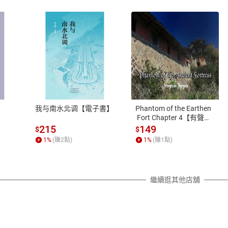
式
退換貨規範
、LINE PAY、AFTEE
本店是否提供消費者保護法七日猶
之權利，遽消費者保護法及通訊交
我与南水北调【電子書】
Phantom of the Earthen
除權合理例外情事適用準則，依商
 Fort Chapter 4【有聲
書】
質各有不同規定。詳細退換貨說明
215
149
$
$
照各商品說明。
1
%
(賺
2
點)
1
%
(賺
1
點)
詳細說明
繼續逛其他店舖