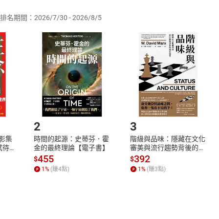
排名期間：2026/7/30 - 2026/8/5
訂購本店鋪之商品即代表知悉本店鋪所銷售之商品為電子書，屬
取電子書，不得請求退貨退款。
品
放入
購物車
登入
帳號
欲取消訂單或辦理退貨時，請登入樂天市場，並於「我的訂單」
Shopping cart
Login
將依您的申請進行審核，待審核通過後將為您辦理退款事宜。
市場須以整筆訂單為單位進行取消/退貨，恕無法以單支商品取消
如何開始使用？
.選擇閱讀載具
Step2.
2
3
X影集
時間的起源：史蒂芬．霍
階級與品味：隱藏在文化
蓄弒待
金的最終理論【電子書】
審美與流行趨勢背後的地
位渴望【電子書】
455
392
$
$
1
%
(賺
4
點)
1
%
(賺
3
點)