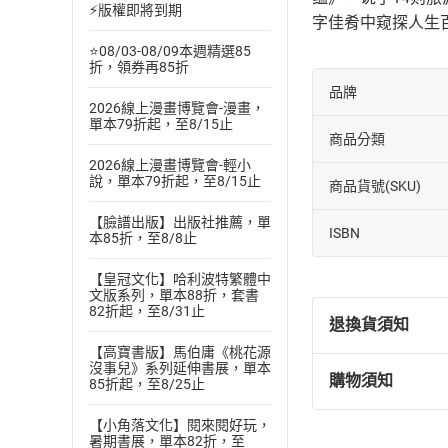
⚡版權即將到期
字佳肴中窥探人生百态。 © 20
⭐08/03-08/09本週精選85
折，領券再85折
品牌
2026線上漫畫博覽會-漫畫，
單本79折起，至8/15止
商品分類
2026線上漫畫博覽會-輕小
說，單本79折起，至8/15止
商品貨號(SKU)
【臉譜出版】出版社推薦，單
ISBN
本85折，至8/8止
【皇冠文化】哈利波特繁體中
文版系列，單本88折，套書
82折起，至8/31止
退換貨須知
【高寶書版】馬伯庸《桃花源
沒事兒》系列延伸書展，單本
購物須知
85折起，至8/25止
退換貨規定：
(
一
)
依
消費
【小角落文化】閱來閱好玩，
內容或一經提
暑期書展，單本82折，至