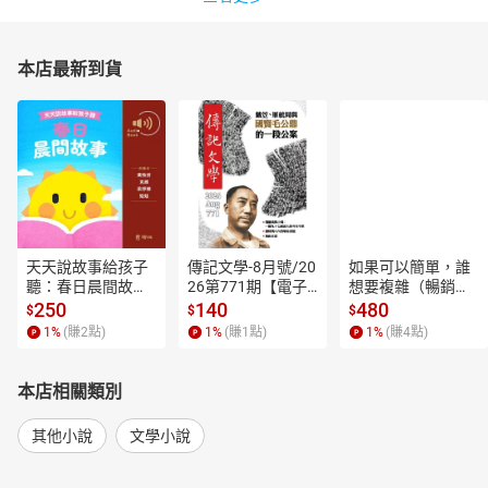
本店最新到貨
天天說故事給孩子
傳記文學-8月號/20
如果可以簡單，誰
聽：春日晨間故事
26第771期【電子
想要複雜（暢銷經
【有聲書】
書】
典新編版）【電子
250
140
480
$
$
$
書】
1
%
(賺
2
點)
1
%
(賺
1
點)
1
%
(賺
4
點)
本店相關類別
其他小說
文學小說