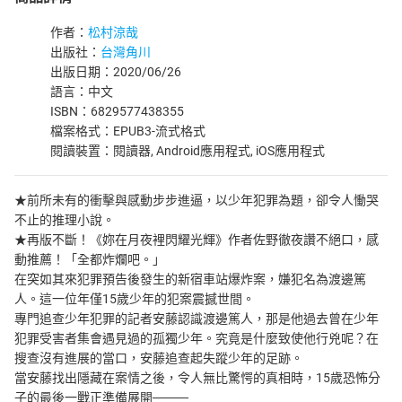
作者：
松村涼哉
出版社：
台灣角川
出版日期：2020/06/26
語言：中文
ISBN：6829577438355
檔案格式：EPUB3-流式格式
閱讀裝置：閱讀器, Android應用程式, iOS應用程式
★前所未有的衝擊與感動步步進逼，以少年犯罪為題，卻令人慟哭
不止的推理小說。
★再版不斷！《妳在月夜裡閃耀光輝》作者佐野徹夜讚不絕口，感
動推薦！「全都炸爛吧。」
在突如其來犯罪預告後發生的新宿車站爆炸案，嫌犯名為渡邊篤
人。這一位年僅15歲少年的犯案震撼世間。
專門追查少年犯罪的記者安藤認識渡邊篤人，那是他過去曾在少年
犯罪受害者集會遇見過的孤獨少年。究竟是什麼致使他行兇呢？在
搜查沒有進展的當口，安藤追查起失蹤少年的足跡。
當安藤找出隱藏在案情之後，令人無比驚愕的真相時，15歲恐怖分
子的最後一戰正準備展開────