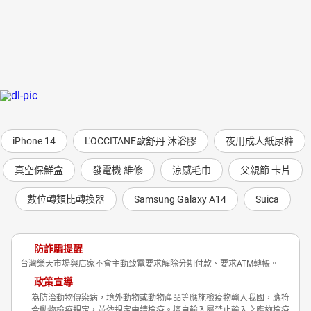
iPhone 14
L'OCCITANE歐舒丹 沐浴膠
夜用成人紙尿褲
真空保鮮盒
發電機 維修
涼感毛巾
父親節 卡片
數位轉類比轉換器
Samsung Galaxy A14
Suica
防詐騙提醒
台灣樂天市場與店家不會主動致電要求解除分期付款、要求ATM轉帳。
政策宣導
為防治動物傳染病，境外動物或動物產品等應施檢疫物輸入我國，應符
合動物檢疫規定，並依規定申請檢疫。擅自輸入屬禁止輸入之應施檢疫