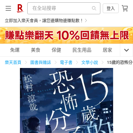
登入
立即加入樂天會員，讓您邊購物邊賺點數！
購物網分類
免運
美食
保健
民生用品
居家
3C
樂天首頁
圖書與雜誌
電子書
文學小說
15歲的恐怖
天天免運
美食蛋糕
養生保健
民生用品
居家生活
3C家電
運動休閒
親子玩具
女裝
男裝
化妝保養
情趣用品