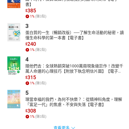
書】
385
$
1
%
(賺
3
點)
3
蛋白質的一生（暢銷改版）──了解生命活動的秘密，讀
懂生命科學的第一本書【電子書】
240
$
1
%
(賺
2
點)
4
隨他們去：全球熱銷突破1000萬冊現象級巨作！改變千
萬人命運的心理技巧【附放下執念明信片圖】【電子
書】
315
$
1
%
(賺
3
點)
5
理當幸福的我們，為何不快樂？：從精神科角度，理解
「富足一代」的焦慮、不安與失落【電子書】
308
$
1
%
(賺
3
點)
查看更多