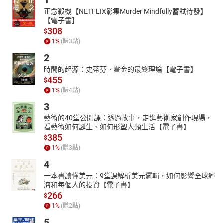
1
記》、《碧海情天》、《春去春又回》、《笑傲江湖》、《絕代雙
正念殺機【NETFLIX影集Murder Mindfully蓄弒待發】
驕》、《神雕俠侶》、《讓愛重來》
【電子書】
308
$
廣告片作品：「柯尼卡相紙它抓得住我」系列。
1
%
(賺
3
點)
章節名稱：
2
40 老師真有意思
時間的起源：史蒂芬．霍金的最終理論【電子書】
41 我看過奇人異士：徒手打虎！
455
$
42 形容不清的浪漫西門町
1
%
(賺
4
點)
43 眷村記憶：那一夜颱風來了！
3
44 兒女情長
藝術的40堂公開課：透過故事，走進藝術家創作現場，
45 我內人
看藝術如何誕生、如何形塑人類生活【電子書】
385
$
46 把這篇念給她聽
1
%
(賺
3
點)
47 人生啊不過是個情字
4
48 爸爸都差不多吧
一本書讀懂美元：9堂課解析美元邏輯，如何影響全球經
49 身體髮膚受之父母
濟和每個人的投資【電子書】
50 上一代的眼神
266
$
1
%
(賺
2
點)
51 人如其畫
52 好酒
5