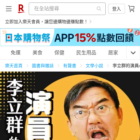
登入
立即加入樂天會員，讓您邊購物邊賺點數！
購物網分類
免運
美食
保健
民生用品
居家
3C
樂天首頁
圖書與雜誌
有聲書
文學小說
李立群的演員
天天免運
美食蛋糕
養生保健
民生用品
居家生活
3C家電
運動休閒
親子玩具
女裝
男裝
化妝保養
情趣用品