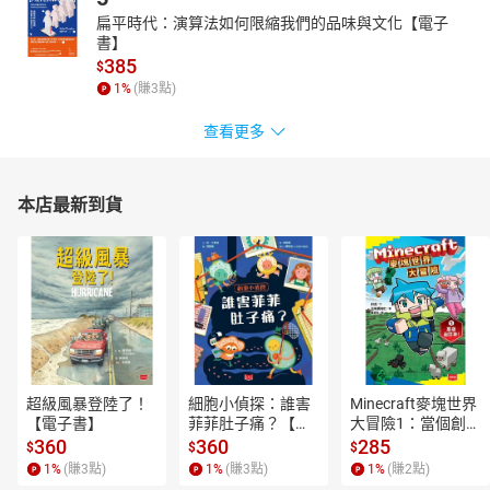
53 月圓之夜
扁平時代：演算法如何限縮我們的品味與文化【電子
書】
54 楓樹的春天
385
$
55 生生不息
1
%
(賺
3
點)
56 家雞
查看更多
57 管自個家的事
58 家人在那,家就在那
59 記憶中最早的一場婚禮
本店最新到貨
超級風暴登陸了！
細胞小偵探：誰害
Minecraft麥塊世界
【電子書】
菲菲肚子痛？【電
大冒險1：當個創世
子書】
神！【電子書】
360
360
285
$
$
$
1
%
(賺
3
點)
1
%
(賺
3
點)
1
%
(賺
2
點)