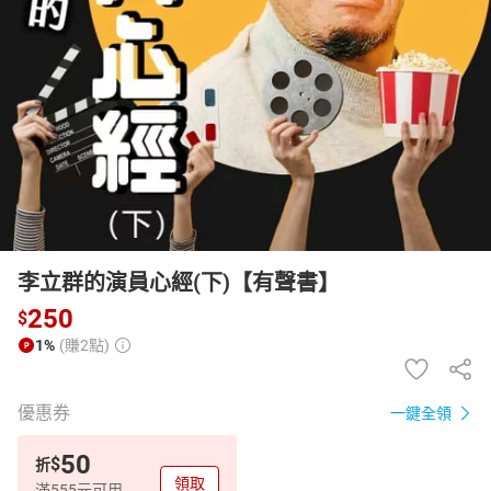
日本購物
電子/紙本書
HOT
李立群的演員心經(下)【有聲書】
250
$
1%
(賺2點)
優惠券
一鍵全領
50
$
折
領取
滿555元可用