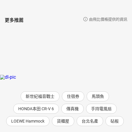
更多推薦
由飛比價格提供的資訊
新世紀福音戰士
住宿券
馬頭魚
HONDA本田 CR-V 6
傳真機
手持電風扇
LOEWE Hammock
貨櫃屋
台北名產
砧板