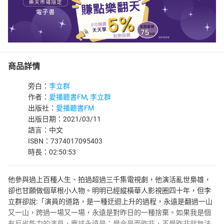
商品詳情
旁白：
李立群
作者：
愛播聽書FM
,
李立群
出版社：
愛播聽書FM
出版日期：2021/03/11
語言：中文
ISBN：7374017095403
時長：02:50:53
他參與過上百種人生、拍過超過三千集電視劇，他演活亂世梟雄，
卻也甘願做個草根小人物。明明已經縱橫華人影視圈四十年，但李
立群卻說:「演員的道路，是一種迂迴上升的過程，永遠是翻過一山
又一山，跨過一場又一場，永遠是對昨日的一種捨棄。如果我是個
有反省能力的演員，應該永遠是：覺今是而昨非，不覺昨非就無法