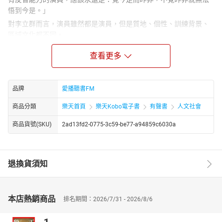
悟到今是。」
對李立群而言，演員雖然都是演員，但是質地、個性、訓練背景、
區域文化都不同，
對李立群而言，一個戲的目標不見了，演員就不容易駕馭角色了，
查看更多
甚至失去了價值。
全方位的演員李立群，還從表演與人生百態中悟到哪些今是、昨
非？
品牌
愛播聽書FM
帶你進入《李立群的演員心經》，欣賞這場執迷無悔的人生大戲。
商品分類
樂天首頁
樂天Kobo電子書
有聲書
人文社會
播講介紹：
李立群
商品貨號(SKU)
2ad13fd2-0775-3c59-be77-a94859c6030a
電影、電視、舞台劇、廣告全方位演員。
舞台劇作品：《這一夜，誰來說相聲》、《紅色的天空》、《戀馬
狂》、《廚房鬧劇》、《推銷員之死》、《非要住院》、《回頭是
退換貨須知
彼岸》、《今之昔》、《今生今世》、《ART》
電影作品：《我這樣過了一生》《搭錯車》、《光陰的故事》、
《恐怖分子》《暗戀桃花源》、《飛俠阿達》、《我愛瑪莉》
本店熱銷商品
排名期間：2026/7/31 - 2026/8/6
電視作品：《人生幾度秋涼》、《半生緣》、《田教授家的28個房
客》、《田教授家的28個保姆》、《新龍門客棧》、《倚天屠龍