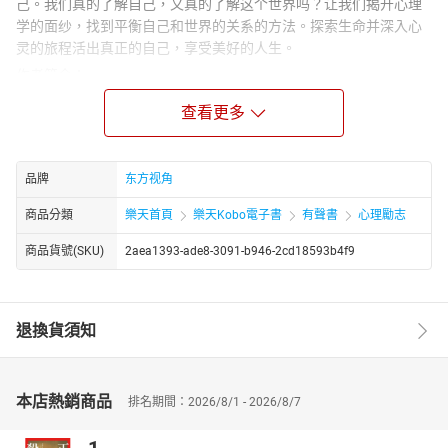
己。我们真的了解自己，又真的了解这个世界吗？让我们揭开心理
学的面纱，找到平衡自己和世界的关系的方法。探索生命并深入心
灵的旅程活出真正的自己，享受美好的人生。
作者简介：
陈浩，中国总裁网金牌培训师、国际职业培训师行业协会特约理
查看更多
事、国家中小企业银河培训工程注册培训师。
部分荣誉：2006年中国十大培训师、2007年五星级高级国际职业培
训师、1978—2008年中国企业教育培训50强培训师、2009年最具
品牌
东方视角
影响力实战派专家。
畅销作品：《工作就意味着责任》、《职业精神》、《做最好的管
商品分類
樂天首頁
樂天Kobo電子書
有聲書
心理勵志
理者》、《做情绪的主人》、《管人管到位》等。
商品貨號(SKU)
2aea1393-ade8-3091-b946-2cd18593b4f9
退換貨須知
本店熱銷商品
排名期間：2026/8/1 - 2026/8/7