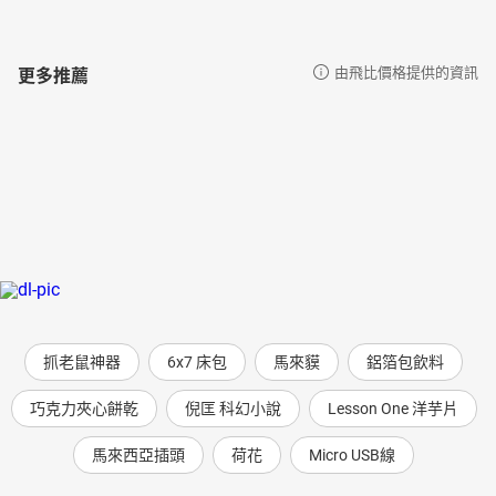
更多推薦
由飛比價格提供的資訊
抓老鼠神器
6x7 床包
馬來貘
鋁箔包飲料
巧克力夾心餅乾
倪匡 科幻小說
Lesson One 洋芋片
馬來西亞插頭
荷花
Micro USB線