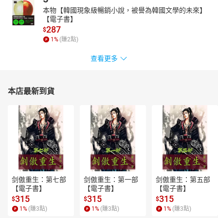
本物【韓國現象級暢銷小說，被譽為韓國文學的未來】
【電子書】
287
$
1
%
(賺
2
點)
查看更多
本店最新到貨
剑傲重生：第七部
剑傲重生：第一部
剑傲重生：第五部
【電子書】
【電子書】
【電子書】
315
315
315
$
$
$
1
%
(賺
3
點)
1
%
(賺
3
點)
1
%
(賺
3
點)