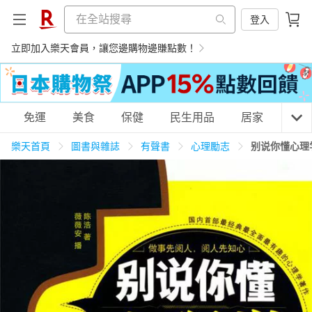
登入
立即加入樂天會員，讓您邊購物邊賺點數！
購物網分類
免運
美食
保健
民生用品
居家
3C
樂天首頁
圖書與雜誌
有聲書
心理勵志
别说你懂心理
天天免運
美食蛋糕
養生保健
民生用品
居家生活
3C家電
運動休閒
親子玩具
女裝
男裝
化妝保養
情趣用品