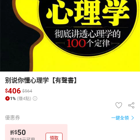
日本購物
電子/紙本書
HOT
别说你懂心理学【有聲書】
406
$
$
564
1%
(賺4點)
優惠券
一鍵全領
50
$
折
領取
滿555元可用