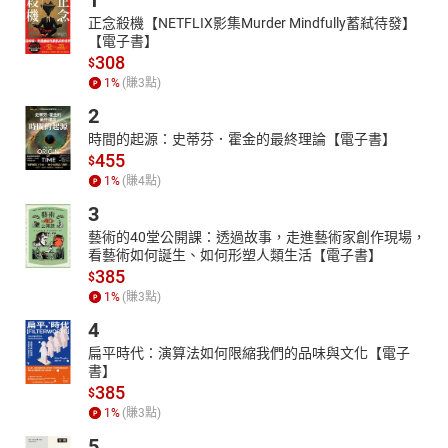
1
正念殺機【NETFLIX影集Murder Mindfully蓄弒待發】
【電子書】
308
$
1
%
(賺
3
點)
2
時間的起源：史蒂芬．霍金的最終理論【電子書】
455
$
1
%
(賺
4
點)
3
藝術的40堂公開課：透過故事，走進藝術家創作現場，
看藝術如何誕生、如何形塑人類生活【電子書】
385
$
1
%
(賺
3
點)
4
扁平時代：演算法如何限縮我們的品味與文化【電子
書】
385
$
1
%
(賺
3
點)
5