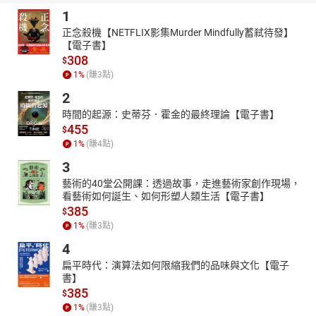
1
正念殺機【NETFLIX影集Murder Mindfully蓄弒待發】
【電子書】
308
$
1
%
(賺
3
點)
2
時間的起源：史蒂芬．霍金的最終理論【電子書】
455
$
1
%
(賺
4
點)
3
藝術的40堂公開課：透過故事，走進藝術家創作現場，
看藝術如何誕生、如何形塑人類生活【電子書】
385
$
1
%
(賺
3
點)
4
扁平時代：演算法如何限縮我們的品味與文化【電子
書】
385
$
1
%
(賺
3
點)