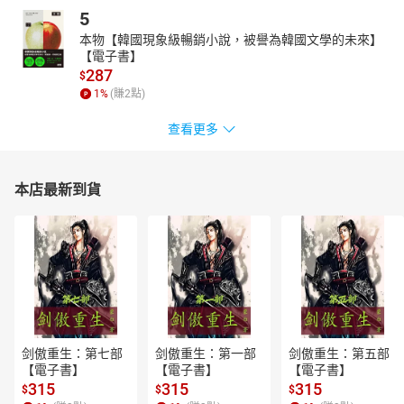
5
本物【韓國現象級暢銷小說，被譽為韓國文學的未來】
【電子書】
287
$
1
%
(賺
2
點)
查看更多
本店最新到貨
剑傲重生：第七部
剑傲重生：第一部
剑傲重生：第五部
【電子書】
【電子書】
【電子書】
315
315
315
$
$
$