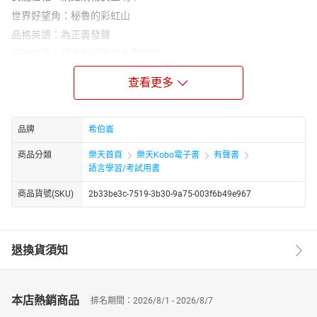
世界好望角：秘魯的彩虹山
品格英語：為正義發聲
玩味生活：藍色生活區的長壽關鍵
畫中有話：寄包裹
查看更多
短篇故事集：仲夏夜之夢
活用ABC：露營實用英語
文法補給站：漂亮好物/貴重物品(本期文法：被動語態)
品牌
希伯崙
克漏字測驗：麥當勞得來速的高效祕訣
商品分類
樂天首頁
樂天Kobo電子書
有聲書
流行最前線：陪讀影片 學生的好夥伴
語言學習/考試用書
ABC長知識：「腦凍」的成因
商品貨號(SKU)
2b33be3c-7519-3b30-9a75-003f6b49e967
悠遊文化：二○二五年環法自由車賽
健康停看聽：久坐的風險
聽說圖寫：ABC動物收容所
退換貨須知
全民英檢初級聽力模擬試題
本月之星：香蘭 亮眼的新星
本店熱銷商品
★電子書無提供點讀功能及互動學習軟體下載。
排名期間：2026/8/1 - 2026/8/7