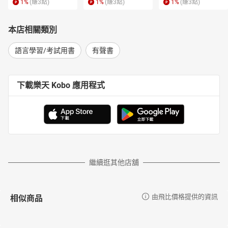
1
%
(賺
3
點)
1
%
(賺
3
點)
1
%
(賺
3
點)
本店相關類別
語言學習/考試用書
有聲書
下載樂天 Kobo 應用程式
繼續逛其他店舖
相似商品
由飛比價格提供的資訊