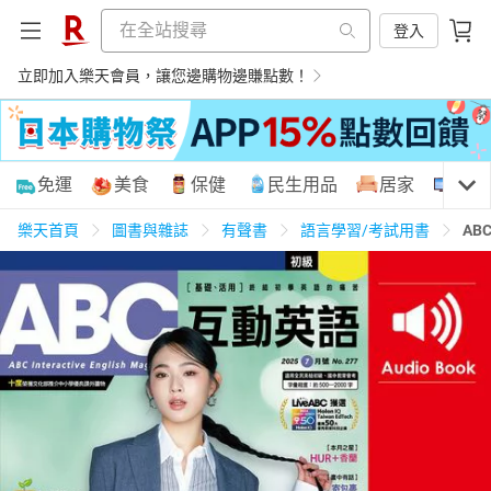
登入
立即加入樂天會員，讓您邊購物邊賺點數！
購物網分類
免運
美食
保健
民生用品
居家
3C
樂天首頁
圖書與雜誌
有聲書
語言學習/考試用書
AB
天天免運
美食蛋糕
養生保健
民生用品
居家生活
3C家電
運動休閒
親子玩具
女裝
男裝
化妝保養
情趣用品