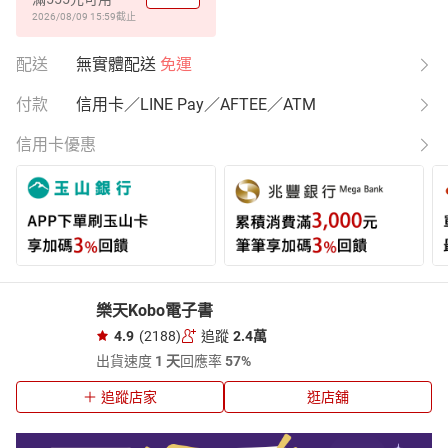
2026/08/09 15:59
截止
配送
無實體配送
免運
付款
信用卡／LINE Pay／AFTEE／ATM
信用卡優惠
樂天Kobo電子書
4.9
(2188)
追蹤
2.4萬
出貨速度
1 天
回應率
57%
追蹤店家
逛店舖