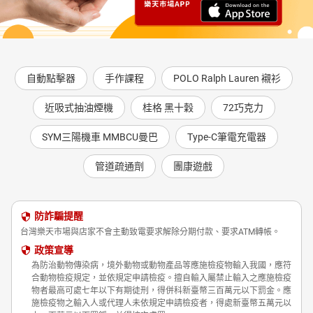
自動點擊器
手作課程
POLO Ralph Lauren 襯衫
近吸式抽油煙機
桂格 黑十穀
72巧克力
SYM三陽機車 MMBCU曼巴
Type-C筆電充電器
管道疏通劑
團康遊戲
防詐騙提醒
台灣樂天市場與店家不會主動致電要求解除分期付款、要求ATM轉帳。
政策宣導
為防治動物傳染病，境外動物或動物產品等應施檢疫物輸入我國，應符
合動物檢疫規定，並依規定申請檢疫。擅自輸入屬禁止輸入之應施檢疫
物者最高可處七年以下有期徒刑，得併科新臺幣三百萬元以下罰金。應
施檢疫物之輸入人或代理人未依規定申請檢疫者，得處新臺幣五萬元以