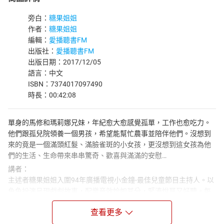
旁白：
糖果姐姐
作者：
糖果姐姐
編輯：
愛播聽書FM
出版社：
愛播聽書FM
出版日期：2017/12/05
語言：中文
ISBN：7374017097490
時長：00:42:08
單身的馬修和瑪莉娜兄妹，年紀愈大愈感覺孤單，工作也愈吃力。
他們跟孤兒院領養一個男孩，希望能幫忙農事並陪伴他們。沒想到
來的竟是一個滿頭紅髮、滿臉雀斑的小女孩，更沒想到這女孩為他
們的生活、生命帶來串串驚奇、歡喜與滿滿的安慰…
講者：
主述者糖果姐姐入圍94年廣播電視小金鐘-最佳兒童節目主持人。以
角色扮演呈現戲劇故事，配樂音效恰如其分，緊湊悅耳又好聽。每
集附「甜蜜叮嚀」，啟迪小朋友的生命智慧及教導生活習慣。糖果
查看更多
姐姐所說的故事，期望可以帶動所有陪伴孩子成長的大人和孩子一
起討論、分享、理解生命中的奧妙，建構生命的價值、意義和生活