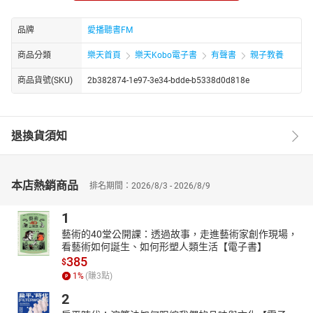
方式。
品牌
愛播聽書FM
章節：
紅髮安妮第01章
商品分類
樂天首頁
樂天Kobo電子書
有聲書
親子教養
紅髮安妮第02章
商品貨號(SKU)
2b382874-1e97-3e34-bdde-b5338d0d818e
退換貨須知
本店熱銷商品
排名期間：2026/8/3 - 2026/8/9
1
藝術的40堂公開課：透過故事，走進藝術家創作現場，
看藝術如何誕生、如何形塑人類生活【電子書】
385
$
1
%
(賺
3
點)
2