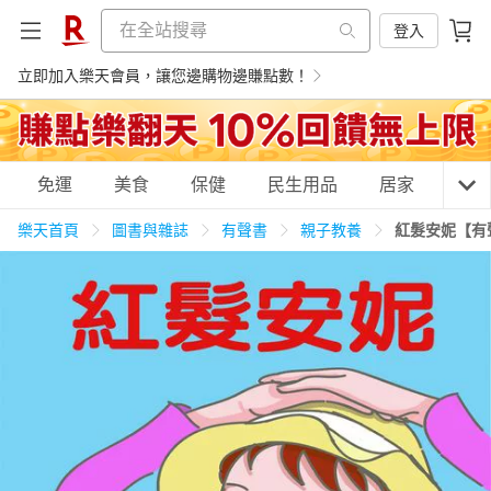
登入
立即加入樂天會員，讓您邊購物邊賺點數！
購物網分類
免運
美食
保健
民生用品
居家
3C
樂天首頁
圖書與雜誌
有聲書
親子教養
紅髮安妮【有
天天免運
美食蛋糕
養生保健
民生用品
居家生活
3C家電
運動休閒
親子玩具
女裝
男裝
化妝保養
情趣用品