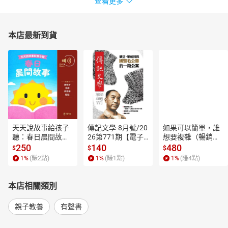
查看更多
本店最新到貨
天天說故事給孩子
傳記文學-8月號/20
如果可以簡單，誰
聽：春日晨間故事
26第771期【電子
想要複雜（暢銷經
【有聲書】
書】
典新編版）【電子
250
140
480
$
$
$
書】
1
%
(賺
2
點)
1
%
(賺
1
點)
1
%
(賺
4
點)
本店相關類別
親子教養
有聲書