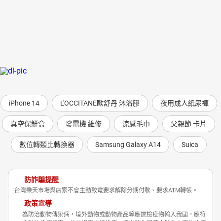
iPhone 14
L'OCCITANE歐舒丹 沐浴膠
夜用成人紙尿褲
真空保鮮盒
發電機 維修
涼感毛巾
父親節 卡片
數位轉類比轉換器
Samsung Galaxy A14
Suica
防詐騙提醒
台灣樂天市場與店家不會主動致電要求解除分期付款、要求ATM轉帳。
政策宣導
為防治動物傳染病，境外動物或動物產品等應施檢疫物輸入我國，應符