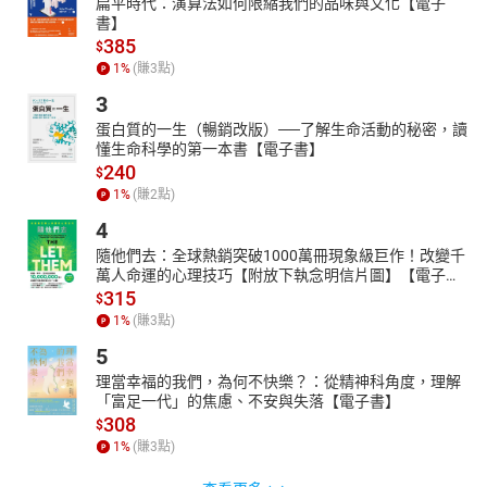
扁平時代：演算法如何限縮我們的品味與文化【電子
書】
385
$
1
%
(賺
3
點)
3
蛋白質的一生（暢銷改版）──了解生命活動的秘密，讀
懂生命科學的第一本書【電子書】
240
$
1
%
(賺
2
點)
4
隨他們去：全球熱銷突破1000萬冊現象級巨作！改變千
萬人命運的心理技巧【附放下執念明信片圖】【電子
書】
315
$
1
%
(賺
3
點)
5
理當幸福的我們，為何不快樂？：從精神科角度，理解
「富足一代」的焦慮、不安與失落【電子書】
308
$
1
%
(賺
3
點)