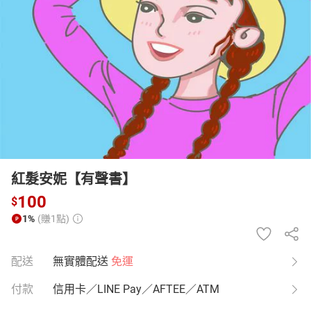
日本購物
電子/紙本書
HOT
紅髮安妮【有聲書】
100
$
1%
(賺1點)
配送
無實體配送
免運
付款
信用卡／LINE Pay／AFTEE／ATM