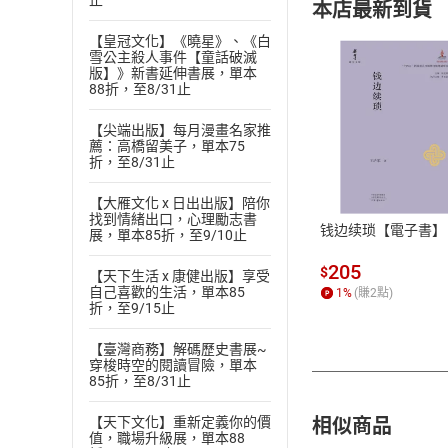
止
本店最新到貨
【皇冠文化】《曉星》、《白
雪公主殺人事件【童話破滅
版】》新書延伸書展，單本
88折，至8/31止
【尖端出版】每月漫畫名家推
薦：高橋留美子，單本75
付款方
折，至8/31止
ATM轉帳、信用卡
【大雁文化 x 日出出版】陪你
找到情緒出口，心理勵志書
钱边续琐【電子書】
展，單本85折，至9/10止
205
$
【天下生活 x 康健出版】享受
自己喜歡的生活，單本85
1
%
(賺
2
點)
折，至9/15止
【臺灣商務】解碼歷史書展~
穿梭時空的閱讀冒險，單本
85折，至8/31止
相似商品
【天下文化】重新定義你的價
值，職場升級展，單本88