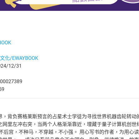
BOOK
文化/EWAYBOOK
4/12/31
00027389
59
界，背负赛格莱斯预言的占星术士学徒为寻找世界机器齿轮转动
之网里左冲右突，当两个人格渐渐靠近，埋藏于量子计算机创世
 不后宫，不种马，不穿越，不小强。 用心写书的作者，为用心