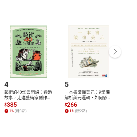
，不適用消保法第
19
條第
1
項七日內無條件退貨之規
非以有形媒介提供之數位內容，消費者同意若訂購後
付款
方式
完成
訂單
中點選「瀏覽訂單明細」
>
「申請取消訂單
/
退
Payment
Complete
/退貨。
登入帳號，下載書籍後看書
4
5
6
藝術的40堂公開課：透過
一本書讀懂美元：9堂課
本物
故事，走進藝術家創作現
解析美元邏輯，如何影響
說，
場，看藝術如何誕生、如
全球經濟和每個人的投資
來】
385
266
28
$
$
$
何形塑人類生活【電子
【電子書】
1
%
(賺
3
點)
1
%
(賺
2
點)
1
%
書】