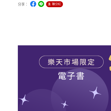
分享：
賺分紅