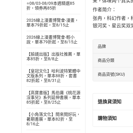
来，体味两个真实
⭐08/03-08/09本週精選85
折，領券再85折
作者简介：
张冉，科幻作者，科
2026線上漫畫博覽會-漫畫，
單本79折起，至8/15止
银河奖、星云奖双
2026線上漫畫博覽會-輕小
說，單本79折起，至8/15止
品牌
【臉譜出版】出版社推薦，單
本85折，至8/8止
商品分類
【皇冠文化】哈利波特繁體中
商品貨號(SKU)
文版系列，單本88折，套書
82折起，至8/31止
【高寶書版】馬伯庸《桃花源
沒事兒》系列延伸書展，單本
退換貨須知
85折起，至8/25止
【小角落文化】閱來閱好玩，
購物須知
暑期書展，單本82折，至
退換貨規定：
8/16止
(
一
)
依
消費