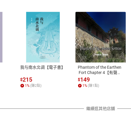
式
退換貨規範
、LINE PAY、AFTEE
本店是否提供消費者保護法七日猶
之權利，遽消費者保護法及通訊交
我与南水北调【電子書】
Phantom of the Earthen
除權合理例外情事適用準則，依商
 Fort Chapter 4【有聲
書】
質各有不同規定。詳細退換貨說明
215
149
$
$
照各商品說明。
1
%
(賺
2
點)
1
%
(賺
1
點)
詳細說明
繼續逛其他店舖