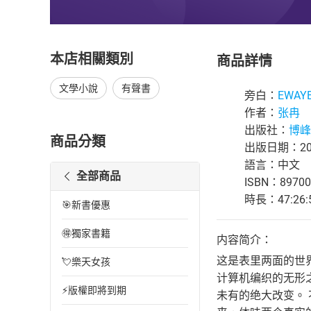
本店相關類別
商品詳情
文學小說
有聲書
旁白：
EWAY
作者：
张冉
出版社：
博峰
商品分類
出版日期：202
語言：中文
全部商品
ISBN：89700
時長：47:26:
🎯新書優惠
🉐獨家書籍
内容简介：
这是表里两面的世
💘樂天女孩
计算机编织的无形
⚡版權即將到期
未有的绝大改变。