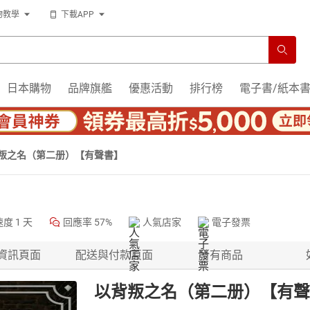
物教學
下載APP
日本購物
品牌旗艦
優惠活動
排行榜
電子書/紙本
叛之名（第二册）【有聲書】
速度
1 天
回應率
57%
人氣店家
電子發票
資訊頁面
配送與付款頁面
所有商品
以背叛之名（第二册）【有聲