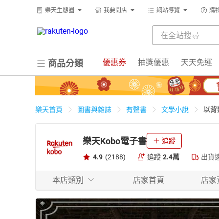
樂天生態圈
我要開店
網站導覽
購
優惠券
抽獎優惠
天天免運
商品分類
以背
樂天首頁
圖書與雜誌
有聲書
文學小說
樂天Kobo電子書
追蹤
4.9
(2188)
追蹤
2.4萬
出貨
本店類別
店家首頁
店家