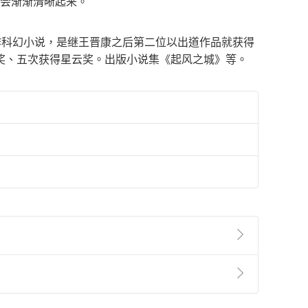
事会渐渐清晰起来。
创作科幻小说，是继王晋康之后第二位以出道作品就获得
奖、五次获得星云奖。出版小说集《起风之城》等。
準則
第
2
條第
5
款之規定，「非以有形媒介提供之數位