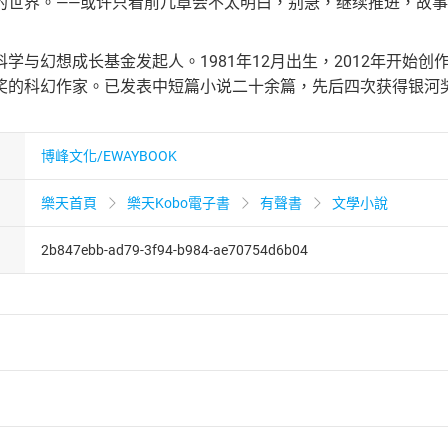
的世界。——或许只看前几章会不太明白，别急，继续推进，故
学与幻想成长基金发起人。1981年12月出生，2012年开始
奖的科幻作家。已发表中短篇小说二十余篇，先后四次获得银河
博峰文化/EWAYBOOK
樂天首頁
樂天Kobo電子書
有聲書
文學小說
2b847ebb-ad79-3f94-b984-ae70754d6b04
者保護法
第
19
條第
1
項後段
暨
通訊交易解除權合理例外情事適用