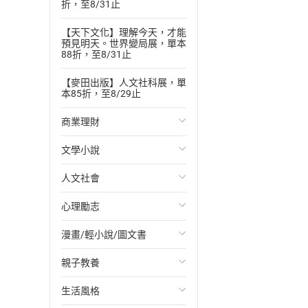
折，至8/31止
【天下文化】理解今天，才能
預見明天。世界變局展，單本
88折，至8/31止
【麥田出版】人文社科展，單
本85折，至8/29止
商業理財
文學小說
投資理財
人文社會
經濟/趨勢
歐美文學
心理勵志
財務/金融
日本文學
國際關係
漫畫/輕小說/圖文書
管理/領導
韓國文學
政治
心靈成長/情緒
親子教養
職場工作術
華文文學
社會科學
人際關係
輕小說
生活風格
成功法
經典文學
台灣/中國歷史
兩性關係
奇幻/科幻
教育現場