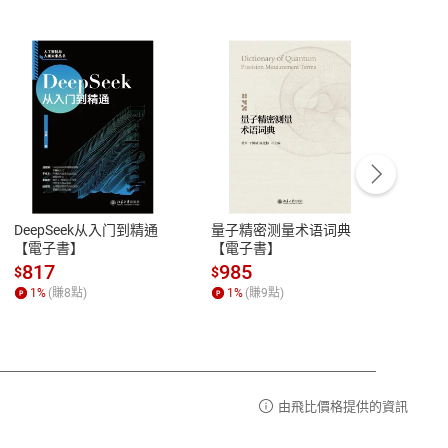
客服資訊
豫期
服務時間：週一到週五 10:00-12:00、
易解
13:00-17:00 (國定假日及例假日休息)
DeepSeek从入门到精通
量子精密测量术语词典
新西
品性
客服電話：0080-1857077
【電子書】
【電子書】
计研
請參
客服信箱：
聯絡店家
817
985
98
$
$
$
1
%
(賺
8
點)
1
%
(賺
9
點)
1
%
由飛比價格提供的資訊