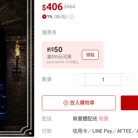
406
$
$
564
1%
(賺4點)
優惠券
50
$
折
領取
滿555元可用
2026/08/09 15:59
截止
數量
放入購物車
配送
無實體配送
免運
付款
信用卡／LINE Pay／AFTEE／