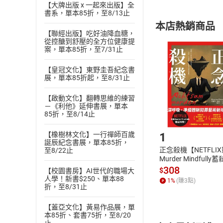
內容或一經提
【大牌出版 x 一起來出版】全
書系，單本85折，至8/13止
購書須知
定。
本店熱銷商品
(
二
)
消費者
【聯經出版】吃好油降血糖，
從控醣到舒壓的全方位健康提
且已下載
/
存
挑選
商
案，單本85折，至7/31止
退貨方式：您
Choose
貨」，本店鋪
【皇冠文化】東野圭吾紀念書
展，單本85折起，至8/31止
請注意，樂天
購書後，
【啟動文化】翻轉思維的練習
－《利他》延伸書展，單本
85折，至8/14止
Step1
1
【橡樹林文化】一行禪師百歲
誕辰紀念書展，單本85折，
正念殺機【NETFLI
至8/22止
Murder Mindfully
發】【電子書】
308
$
【校園書房】AI世代的職場大
人學！新書$250、單本88
1
%
(賺
3
點)
折，至8/31止
【蓋亞文化】黃易作品展，單
本85折、套書75折，至8/20