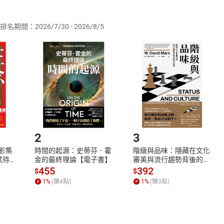
供即為完成之線上服務，經消費者事先同意始提供。」 之商品
排名期間：2026/7/30 - 2026/8/5
訂購本店鋪之商品即代表知悉本店鋪所銷售之商品為電子書，屬
取電子書，不得請求退貨退款。
品
放入
購物車
登入
帳號
欲取消訂單或辦理退貨時，請登入樂天市場，並於「我的訂單」
Shopping cart
Login
將依您的申請進行審核，待審核通過後將為您辦理退款事宜。
市場須以整筆訂單為單位進行取消/退貨，恕無法以單支商品取消
如何開始使用？
.選擇閱讀載具
Step2.
2
3
X影集
時間的起源：史蒂芬．霍
階級與品味：隱藏在文化
蓄弒待
金的最終理論【電子書】
審美與流行趨勢背後的地
位渴望【電子書】
455
392
$
$
1
%
(賺
4
點)
1
%
(賺
3
點)