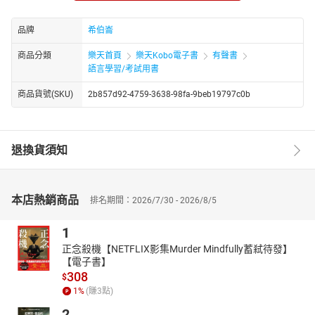
歷史文化：特洛伊 重見天日的失落之城
克漏字：虛擬柵欄 利用科技牧牛
品牌
希伯崙
老外遊臺灣：達娜伊谷一日遊
商品分類
樂天首頁
樂天Kobo電子書
有聲書
生活物理素養：3D眼鏡 紅與藍的故事
語言學習/考試用書
焦點人物：萊恩．雷諾斯 從超市店員到超級英雄
商品貨號(SKU)
2b857d92-4759-3638-98fa-9beb19797c0b
生活情境對話：感恩節傳統 / 期待感恩節的到來
翻譯練習
全民英檢中級模擬閱讀試題
退換貨須知
★電子書無提供點讀功能及互動學習軟體下載。
本店熱銷商品
排名期間：2026/7/30 - 2026/8/5
1
正念殺機【NETFLIX影集Murder Mindfully蓄弒待發】
【電子書】
308
$
1
%
(賺
3
點)
2