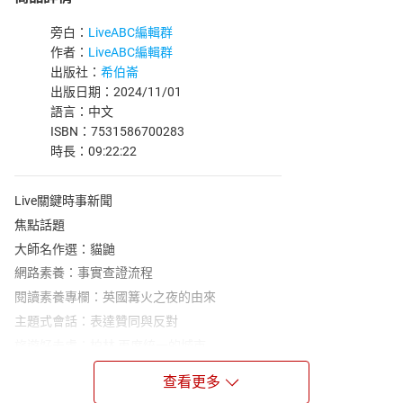
旁白：
LiveABC編輯群
作者：
LiveABC編輯群
出版社：
希伯崙
出版日期：2024/11/01
語言：中文
ISBN：7531586700283
時長：09:22:22
Live關鍵時事新聞
焦點話題
大師名作選：貓鼬
網路素養：事實查證流程
閱讀素養專欄：英國篝火之夜的由來
主題式會話：表達贊同與反對
旅遊好去處：柏林 再度統一的城市
寫作素養專欄：英文寫作課 副詞
查看更多
動物趣聞：工作犬 人類的超級幫手