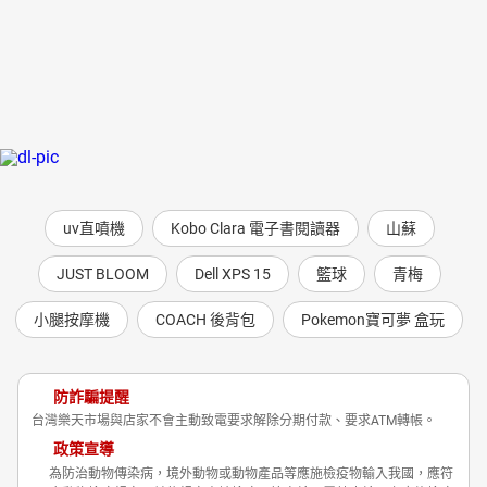
uv直噴機
Kobo Clara 電子書閱讀器
山蘇
JUST BLOOM
Dell XPS 15
籃球
青梅
小腿按摩機
COACH 後背包
Pokemon寶可夢 盒玩
防詐騙提醒
台灣樂天市場與店家不會主動致電要求解除分期付款、要求ATM轉帳。
政策宣導
為防治動物傳染病，境外動物或動物產品等應施檢疫物輸入我國，應符