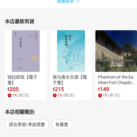
查看更多
本店最新到貨
钱边续琐【電子
我与南水北调【電
Phantom of the Ea
書】
子書】
rthen Fort Chapter
 4【有聲書】
205
215
149
$
$
$
1
%
(賺
2
點)
1
%
(賺
2
點)
1
%
(賺
1
點)
本店相關類別
語言學習/考試用書
有聲書