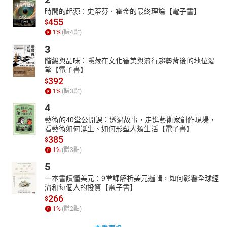
時間的起源：史蒂芬．霍金的最終理論【電子書】
455
$
1
%
(賺
4
點)
3
階級與品味：隱藏在文化審美與流行趨勢背後的地位渴
望【電子書】
392
$
1
%
(賺
3
點)
4
藝術的40堂公開課：透過故事，走進藝術家創作現場，
看藝術如何誕生、如何形塑人類生活【電子書】
385
$
1
%
(賺
3
點)
5
一本書讀懂美元：9堂課解析美元邏輯，如何影響全球經
濟和每個人的投資【電子書】
266
$
1
%
(賺
2
點)