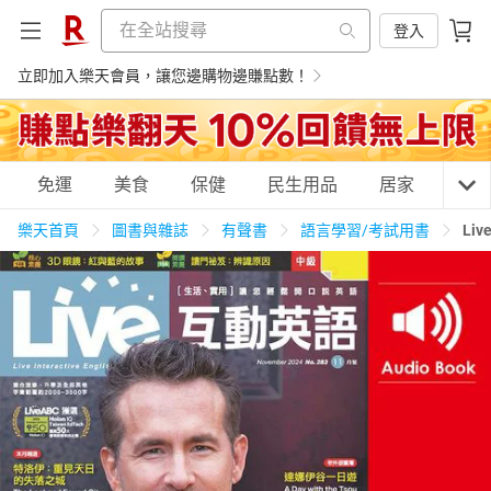
登入
立即加入樂天會員，讓您邊購物邊賺點數！
購物網分類
免運
美食
保健
民生用品
居家
3C
樂天首頁
圖書與雜誌
有聲書
語言學習/考試用書
Li
天天免運
美食蛋糕
養生保健
民生用品
居家生活
3C家電
運動休閒
親子玩具
女裝
男裝
化妝保養
情趣用品