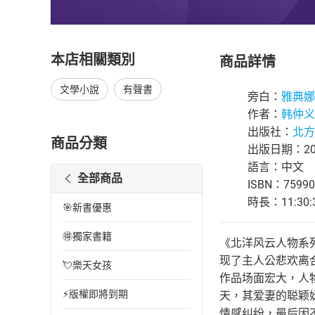
本店相關類別
商品詳情
文學小說
有聲書
旁白：
雅典娜
作者：
韩仲义
出版社：
北方
商品分類
出版日期：202
語言：中文
全部商品
ISBN：75990
時長：11:30:
🎯新書優惠
🉐獨家書籍
《北洋风云人物系
现了主人公悲欢离
💘樂天女孩
作品场面宏大，人
⚡版權即將到期
天，其爱妻的聪颖
情感纠纷，最后因