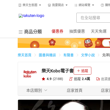
樂天生態圈
我要開店
網站導覽
購
優惠券
抽獎優惠
天天免運
商品分類
北洋
樂天首頁
圖書與雜誌
有聲書
文學小說
樂天Kobo電子書
追蹤
4.9
(2188)
追蹤
2.4萬
出貨
本店類別
店家首頁
店家