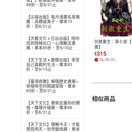
版】》新書延伸書展，單本
88折，至8/31止
付款方
【尖端出版】每月漫畫名家推
薦：高橋留美子，單本75
折，至8/31止
ATM轉帳、信用卡
【大雁文化 x 日出出版】陪你
剑傲重生：第七部【
找到情緒出口，心理勵志書
書】
展，單本85折，至9/10止
315
$
【天下生活 x 康健出版】享受
1
%
(賺
3
點)
自己喜歡的生活，單本85
折，至9/15止
【臺灣商務】解碼歷史書展~
穿梭時空的閱讀冒險，單本
85折，至8/31止
相似商品
【天下文化】重新定義你的價
值，職場升級展，單本88
折，至8/31止
【天下文化】理解今天，才能
預見明天。世界變局展，單本