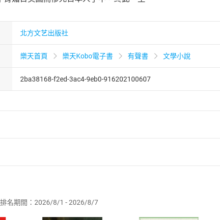
北方文艺出版社
樂天首頁
樂天Kobo電子書
有聲書
文學小說
2ba38168-f2ed-3ac4-9eb0-916202100607
者保護法
第
19
條第
1
項後段
暨
通訊交易解除權合理例外情事適用
供即為完成之線上服務，經消費者事先同意始提供。」 之商品
排名期間：2026/8/1 - 2026/8/7
訂購本店鋪之商品即代表知悉本店鋪所銷售之商品為電子書，屬
取電子書，不得請求退貨退款。