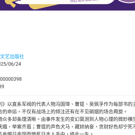
文艺出版社
5/06/24
00000398
39
列》以直系军阀的代表人物冯国璋、曹锟、吴佩孚作为每部书的
合的命运。不仅有战场上的倾注还有在不见硝烟的场合周旋。
物众多却条理清晰。由事件发生的变幻莫测到人物心理的微妙横
妩媚，举案齐眉；曹锟的声色犬马，藏娇纳妾，贪财好色却宁死
不肯媚日卖国而惨死日本人手中，终此一生。