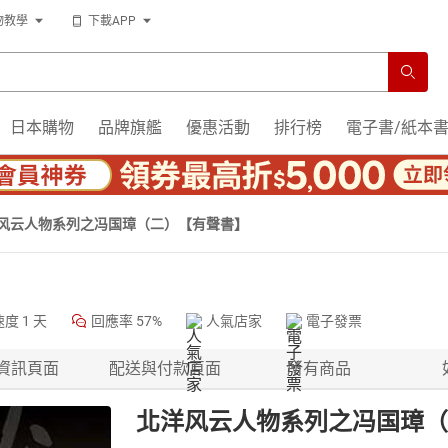
物教學
下載APP
日本購物
品牌旗艦
優惠活動
排行榜
電子書/紙本
风云人物系列之冯国璋（二）【有聲書】
速度
1 天
回應率
57%
人氣店家
電子發票
資訊頁面
配送與付款頁面
所有商品
北洋风云人物系列之冯国璋（