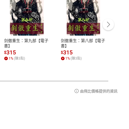
客服資訊
豫期
服務時間：週一到週五 10:00-12:00、
易解
13:00-17:00 (國定假日及例假日休息)
剑傲重生：第九部【電子
剑傲重生：第八部【電子
潜水史
品性
客服電話：0080-1857077
書】
書】
andari
al) Sc
請參
客服信箱：
聯絡店家
315
315
13
$
$
$
r【電
1
%
(賺
3
點)
1
%
(賺
3
點)
1
%
由飛比價格提供的資訊