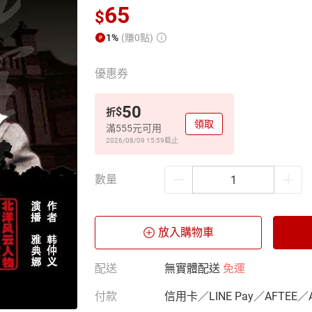
65
$
1%
(賺0點)
優惠券
50
$
折
領取
滿555元可用
2026/08/09 15:59
截止
數量
放入購物車
配送
無實體配送
免運
付款
信用卡／LINE Pay／AFTEE／