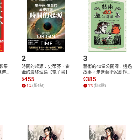
品
放入
購物車
登入
帳號
欲取消訂單或辦理退貨時，請登入樂天市場，並於「我的訂單」
Shopping cart
Login
將依您的申請進行審核，待審核通過後將為您辦理退款事宜。
市場須以整筆訂單為單位進行取消/退貨，恕無法以單支商品取消
如何開始使用？
.選擇閱讀載具
Step2.
2
3
X影集
時間的起源：史蒂芬．霍
藝術的40堂公開課：透過
蓄弒待
金的最終理論【電子書】
故事，走進藝術家創作現
場，看藝術如何誕生、如
455
385
$
$
何形塑人類生活【電子
1
%
(賺
4
點)
1
%
(賺
3
點)
書】