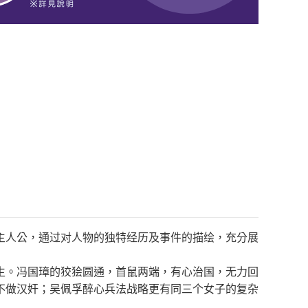
主人公，通过对人物的独特经历及事件的描绘，充分展
生。冯国璋的狡狯圆通，首鼠两端，有心治国，无力回
不做汉奸；吴佩孚醉心兵法战略更有同三个女子的复杂