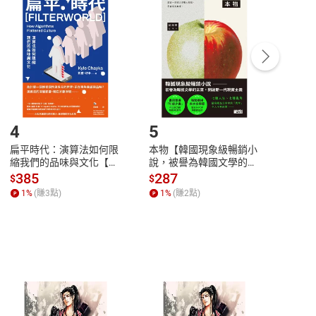
付款
方式
完成
訂單
中點選「瀏覽訂單明細」
>
「申請取消訂單
/
退
Payment
Complete
/退貨。
登入帳號，下載書籍後看書
4
5
6
扁平時代：演算法如何限
本物【韓國現象級暢銷小
蛋白
縮我們的品味與文化【電
說，被譽為韓國文學的未
版）─
子書】
來】【電子書】
秘密
385
287
24
$
$
$
一本
1
%
(賺
3
點)
1
%
(賺
2
點)
1
%