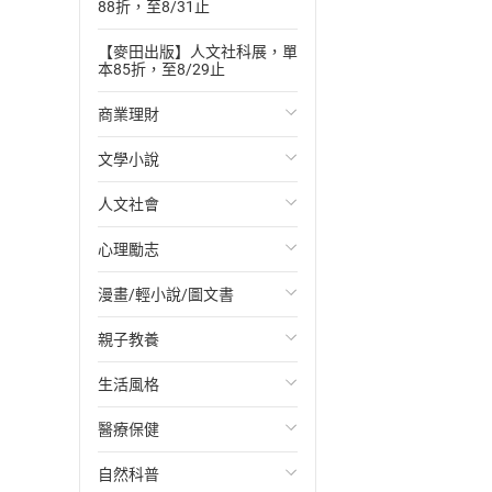
88折，至8/31止
【麥田出版】人文社科展，單
本85折，至8/29止
商業理財
文學小說
投資理財
人文社會
經濟/趨勢
歐美文學
心理勵志
財務/金融
日本文學
國際關係
漫畫/輕小說/圖文書
管理/領導
韓國文學
政治
心靈成長/情緒
親子教養
職場工作術
華文文學
社會科學
人際關係
輕小說
生活風格
成功法
經典文學
台灣/中國歷史
兩性關係
奇幻/科幻
教育現場
醫療保健
行銷/廣告
成長/家庭生活小說
日/韓歷史
心理學
愛情故事
兒童文學/故事
飲食/食譜
自然科普
傳記
懸疑/推理小說
其他歷史/史學
職場/社會寫實
兒童科普/學習
健身/美顏
健康/養生