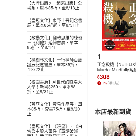
挑選
商
【大牌出版 x 一起來出版】全
退貨方式：您
書系，單本85折，至8/13止
Choose
貨」，本店鋪
【皇冠文化】東野圭吾紀念書
請注意，樂天
展，單本85折起，至8/31止
購書後，
【啟動文化】翻轉思維的練習
－《利他》延伸書展，單本
Step1
85折，至8/14止
1
【橡樹林文化】一行禪師百歲
正念殺機【NETFLI
誕辰紀念書展，單本85折，
至8/22止
Murder Mindfully
發】【電子書】
308
$
【校園書房】AI世代的職場大
1
%
(賺
3
點)
人學！新書$250、單本88
折，至8/31止
【蓋亞文化】黃易作品展，單
本85折、套書75折，至8/20
本店最新到貨
止
【皇冠文化】《曉星》、《白
雪公主殺人事件【童話破滅