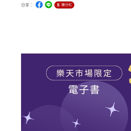
分享：
賺分紅