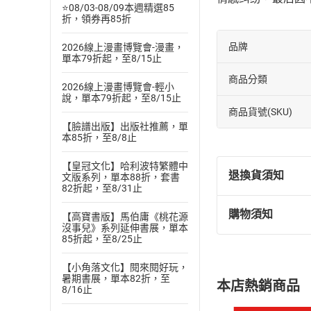
⭐08/03-08/09本週精選85
折，領券再85折
品牌
2026線上漫畫博覽會-漫畫，
單本79折起，至8/15止
商品分類
2026線上漫畫博覽會-輕小
說，單本79折起，至8/15止
商品貨號(SKU)
【臉譜出版】出版社推薦，單
本85折，至8/8止
【皇冠文化】哈利波特繁體中
退換貨須知
文版系列，單本88折，套書
82折起，至8/31止
購物須知
【高寶書版】馬伯庸《桃花源
退換貨規定：
沒事兒》系列延伸書展，單本
(
一
)
依
消費
85折起，至8/25止
內容或一經提
【小角落文化】閱來閱好玩，
購書須知
定。
暑期書展，單本82折，至
本店熱銷商品
(
二
)
消費者
8/16止
且已下載
/
存