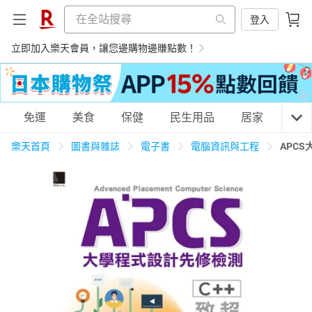
登入
立即加入樂天會員，讓您邊購物邊賺點數！
購物網分類
免運
美食
保健
民生用品
居家
3C
樂天首頁
圖書與雜誌
電子書
電腦資訊與工程
APC
天天免運
美食蛋糕
養生保健
民生用品
居家生活
3C家電
運動休閒
親子玩具
女裝
男裝
化妝保養
情趣用品