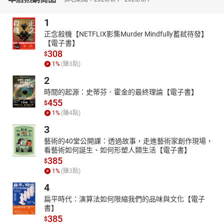
題重點分析、完整程式碼、執行結果及程式碼說明等架構完整解
析。深信本書能指引應考者具備檢測APCS的經驗與強化解讀程式的
1
實戰力。
正念殺機【NETFLIX影集Murder Mindfully蓄弒待發】
【電子書】
308
$
1
%
(賺
3
點)
2
時間的起源：史蒂芬．霍金的最終理論【電子書】
455
$
1
%
(賺
4
點)
3
藝術的40堂公開課：透過故事，走進藝術家創作現場，
看藝術如何誕生、如何形塑人類生活【電子書】
385
$
1
%
(賺
3
點)
4
扁平時代：演算法如何限縮我們的品味與文化【電子
書】
385
$