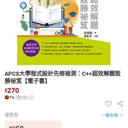
日本購物
電子/紙本書
HOT
APCS大學程式設計先修檢測：C++超效解題致
勝祕笈【電子書】
270
$
1%
(賺2點)
優惠券
一鍵全領