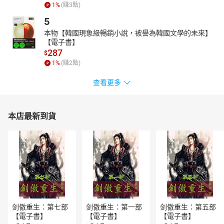
1
%
(賺
3
點)
5
本物【韓國現象級暢銷小說，被譽為韓國文學的未來】
【電子書】
287
$
1
%
(賺
2
點)
查看更多
本店最新到貨
剑傲重生：第七部
剑傲重生：第一部
剑傲重生：第五部
【電子書】
【電子書】
【電子書】