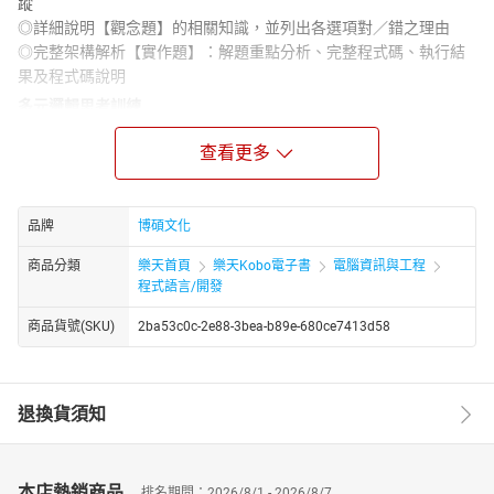
蹤
◎詳細說明【觀念題】的相關知識，並列出各選項對／錯之理由
◎完整架構解析【實作題】：解題重點分析、完整程式碼、執行結
果及程式碼說明
多元邏輯思考訓練
手腦並用強化程式語言運用
查看更多
APCS(Advanced Placement Computer Science)是指「大學程式設
計先修檢測」，其目的是提供學生自我評量程式設計能力，及評量
大學程式設計先修課程學習成效。APCS考試類型包括：程式設計觀
品牌
博碩文化
念題及程式設計實作題。
程式設計觀念題採單選題測驗，以運算思維、問題解決與程式設計
商品分類
樂天首頁
樂天Kobo電子書
電腦資訊與工程
概念為主。測驗題型包含：程式運行追蹤、填空、除錯、效能分析
程式語言/開發
及基礎觀念理解等。觀念題如果需提供程式片段，會以C語言命題。
商品貨號(SKU)
2ba53c0c-2e88-3bea-b89e-680ce7413d58
重點包括：資料型態、常數與變數、全域及區域、流程控制、迴
圈、函式、遞迴、陣列、結構，及基礎資料結構，以撰寫完整程式
或副程式為主。
本書提供APCS歷年公告試題的完整解答與分析，並以C++語言來撰
退換貨須知
寫程式實作題。觀念題不僅清楚說明題意，並詳解各選項的對錯理
由。另外對於需要程式執行過程追蹤、填空、除錯等程式片段的觀
念題，書中一併提供完整程式碼及執行結果。而實作題方面則以解
本店熱銷商品
排名期間：2026/8/1 - 2026/8/7