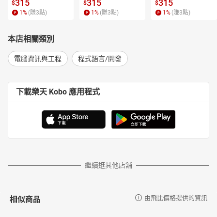
315
315
315
$
$
$
1
%
(賺
3
點)
1
%
(賺
3
點)
1
%
(賺
3
點)
本店相關類別
電腦資訊與工程
程式語言/開發
下載樂天 Kobo 應用程式
繼續逛其他店舖
相似商品
由飛比價格提供的資訊