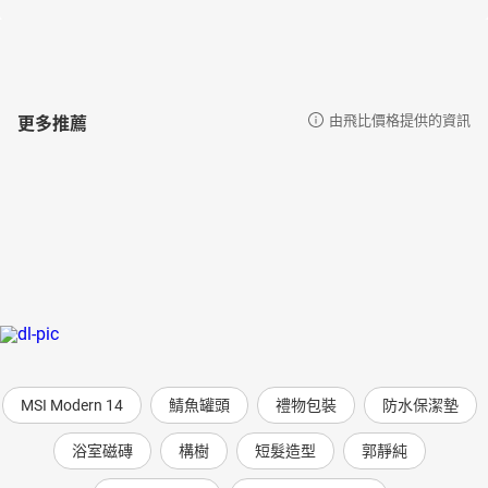
更多推薦
由飛比價格提供的資訊
MSI Modern 14
鯖魚罐頭
禮物包裝
防水保潔墊
浴室磁磚
構樹
短髮造型
郭靜純