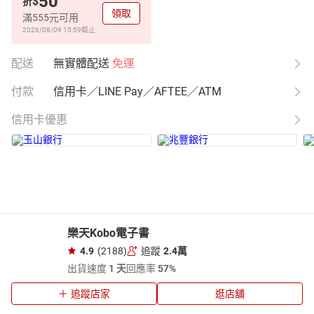
50
$
折
領取
滿555元可用
2026/08/09 15:59
截止
配送
無實體配送
免運
付款
信用卡／LINE Pay／AFTEE／ATM
信用卡優惠
樂天Kobo電子書
4.9
(2188)
追蹤
2.4萬
出貨速度
1 天
回應率
57%
追蹤店家
逛店舖