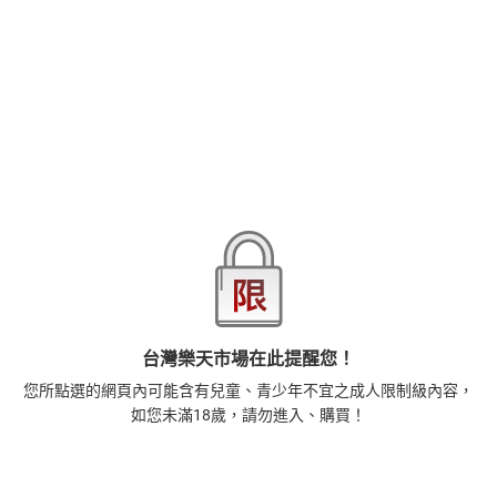
品牌
悅文社
商品分類
樂天首頁
樂天Kobo電子書
18+成人
漫畫/輕小說
商品貨號(SKU)
2ba9e48c-75cf-3cf8-880e-0892fae1bfce
退換貨須知
本店熱銷商品
排名期間：2026/8/3 - 2026/8/9
1
台灣樂天市場在此提醒您！
藝術的40堂公開課：透過故事，走進藝術家創作現場，
看藝術如何誕生、如何形塑人類生活【電子書】
您所點選的網頁內可能含有兒童、青少年不宜之成人限制級內容，
385
$
如您未滿18歲，請勿進入、購買！
1
%
(賺
3
點)
2
扁平時代：演算法如何限縮我們的品味與文化【電子