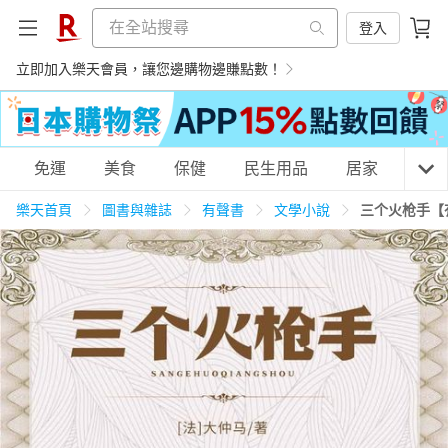
登入
立即加入樂天會員，讓您邊購物邊賺點數！
購物網分類
免運
美食
保健
民生用品
居家
3C
樂天首頁
圖書與雜誌
有聲書
文學小說
三个火枪手【
天天免運
美食蛋糕
養生保健
民生用品
居家生活
3C家電
運動休閒
親子玩具
女裝
男裝
化妝保養
情趣用品