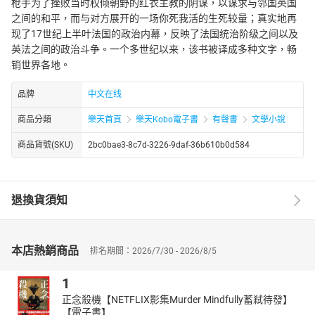
枪手为了挫败当时权倾朝野的红衣主教的阴谋，以谋求与邻国英国
之间的和平，而与对方展开的一场你死我活的生死较量；真实地再
现了17世纪上半叶法国的政治内幕，反映了法国统治阶级之间以及
英法之间的政治斗争。一个多世纪以来，该书被译成多种文字，畅
销世界各地。
品牌
中文在线
商品分類
樂天首頁
樂天Kobo電子書
有聲書
文學小說
商品貨號(SKU)
2bc0bae3-8c7d-3226-9daf-36b610b0d584
退換貨須知
本店熱銷商品
排名期間：2026/7/30 - 2026/8/5
1
正念殺機【NETFLIX影集Murder Mindfully蓄弒待發】
【電子書】