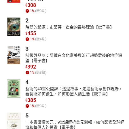
308
$
1
%
(賺
3
點)
2
時間的起源：史蒂芬．霍金的最終理論【電子書】
455
$
1
%
(賺
4
點)
3
階級與品味：隱藏在文化審美與流行趨勢背後的地位渴
望【電子書】
392
$
1
%
(賺
3
點)
4
藝術的40堂公開課：透過故事，走進藝術家創作現場，
看藝術如何誕生、如何形塑人類生活【電子書】
385
$
1
%
(賺
3
點)
5
一本書讀懂美元：9堂課解析美元邏輯，如何影響全球經
濟和每個人的投資【電子書】