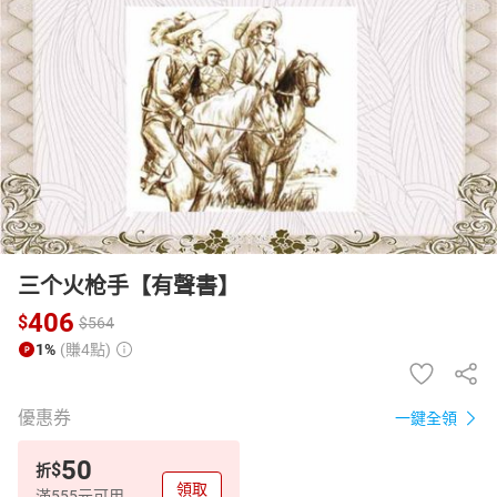
日本購物
電子/紙本書
HOT
三个火枪手【有聲書】
406
$
$
564
1%
(賺4點)
優惠券
一鍵全領
50
$
折
領取
滿555元可用