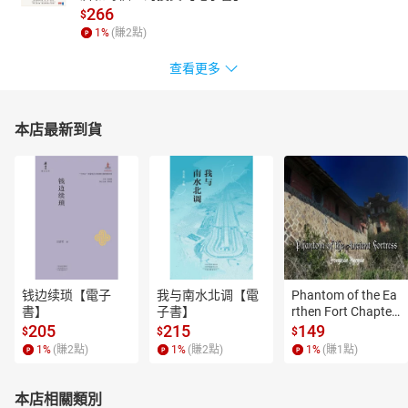
266
$
1
%
(賺
2
點)
查看更多
本店最新到貨
钱边续琐【電子
我与南水北调【電
Phantom of the Ea
書】
子書】
rthen Fort Chapter
 4【有聲書】
205
215
149
$
$
$
1
%
(賺
2
點)
1
%
(賺
2
點)
1
%
(賺
1
點)
本店相關類別