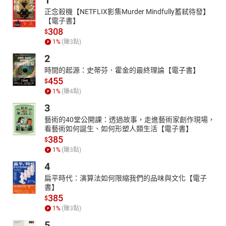
1
正念殺機【NETFLIX影集Murder Mindfully蓄弒待發】
【電子書】
308
$
1
%
(賺
3
點)
2
時間的起源：史蒂芬．霍金的最終理論【電子書】
455
$
1
%
(賺
4
點)
3
藝術的40堂公開課：透過故事，走進藝術家創作現場，
看藝術如何誕生、如何形塑人類生活【電子書】
385
$
1
%
(賺
3
點)
4
扁平時代：演算法如何限縮我們的品味與文化【電子
書】
385
$
1
%
(賺
3
點)
5