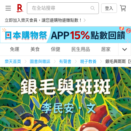
登入
立即加入樂天會員，讓您邊購物邊賺點數！
購物網分類
免運
美食
保健
民生用品
居家
3C
樂天首頁
圖書與雜誌
有聲書
親子教養
銀毛與斑斑【
天天免運
美食蛋糕
養生保健
民生用品
居家生活
3C家電
運動休閒
親子玩具
女裝
男裝
化妝保養
情趣用品