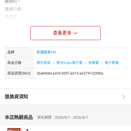
聽過的。
播講介紹：
李民安
是個興趣廣泛的妙人，她常「自謙」十八般武藝「只會」十七樣，
至於還不會的是哪一樣？她說：「我得想想。」而深知女兒心性的
查看更多
母親，則一針見血的下斷語：「十八般武藝，她只會一樣，就是
『膽大』。」
因為膽子大，所以敢講、敢寫、敢畫、敢唱，然後多講、多寫、多
品牌
愛播聽書FM
畫、多唱的結果，技巧日益純熟，人家便稱讚她會講、會寫、會
商品分類
樂天首頁
樂天Kobo電子書
有聲書
親子教養
畫、會唱。
她寫的東西也和她的興趣一樣廣泛，也因膽大而敢於在報導文學、
商品貨號(SKU)
2be6fd4d-a3c9-3097-a015-a3374132fd0a
幽默散文、親子關係，和小說間「遊走」。在三民出版了《解剖大
偵探：柯南‧道爾 vs.福爾摩斯》、《石頭不見了》、《銀毛與斑
斑》、《灰姑娘鞋店》、《佛陀小檔案：釋迦牟尼的故事》、《尋
退換貨須知
佛啟示：釋迦牟尼》、《新政先生：富蘭克林‧羅斯福》、《可
可‧香奈兒》、《柴契爾夫人》、《高第》、《鄧肯》等十一本童
書。洗練的文字和生動的情節，都是小讀者們的最愛。
本店熱銷商品
排名期間：2026/8/1 - 2026/8/7
章節名稱：
銀毛與斑斑