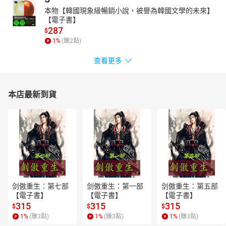
本物【韓國現象級暢銷小說，被譽為韓國文學的未來】
【電子書】
287
$
1
%
(賺
2
點)
查看更多
本店最新到貨
剑傲重生：第七部
剑傲重生：第一部
剑傲重生：第五部
【電子書】
【電子書】
【電子書】
315
315
315
$
$
$
1
%
(賺
3
點)
1
%
(賺
3
點)
1
%
(賺
3
點)