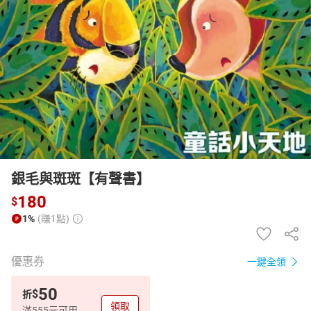
日本購物
電子/紙本書
HOT
銀毛與斑斑【有聲書】
180
$
1%
(賺1點)
優惠券
一鍵全領
50
$
折
領取
滿555元可用