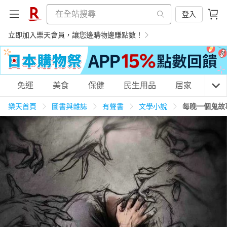
登入
立即加入樂天會員，讓您邊購物邊賺點數！
購物網分類
免運
美食
保健
民生用品
居家
3C
樂天首頁
圖書與雜誌
有聲書
文學小說
每晚一個鬼故
天天免運
美食蛋糕
養生保健
民生用品
居家生活
3C家電
運動休閒
親子玩具
女裝
男裝
化妝保養
情趣用品