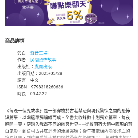
商品詳情
旁白：
聲音工場
作者：
民間恐怖故事
出版社：
胤燚出版
出版日期：2025/05/28
語言：中文
ISBN：9798318260636
時長：09:42:22
《每晚一個鬼故事》是一部穿梭於古老禁忌與現代驚悚之間的恐怖
短篇集，以幽邃筆觸編織而成。全書共收錄數十則獨立篇章，每夜
翻開一頁，便踏入截然不同的幽冥世界——從校園宿舍鏡中驟現的蒼
白鬼影，到荒村古井底迴盪的淒厲哭嚎；從午夜電梯內滴答滲血的
詭異紅絲，到停屍房護士袖口悄然滑落的染繩詛咒……每則故事皆以