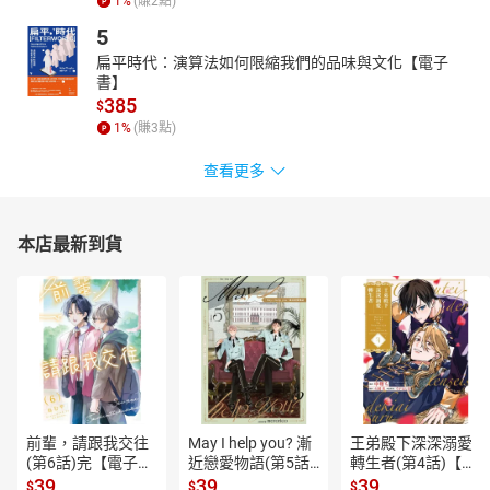
1
%
(賺
2
點)
5
扁平時代：演算法如何限縮我們的品味與文化【電子
書】
385
$
1
%
(賺
3
點)
查看更多
本店最新到貨
前輩，請跟我交往
May I help you? 漸
王弟殿下深深溺愛
(第6話)完【電子
近戀愛物語(第5話)
轉生者(第4話)【電
書】
【電子書】
子書】
39
39
39
$
$
$