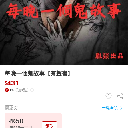
日本購物
電子/紙本書
HOT
每晚一個鬼故事【有聲書】
431
$
1%
(賺4點)
優惠券
一鍵全領
50
$
折
領取
滿555元可用