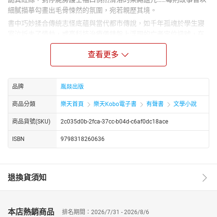
細膩描摹勾畫出毛骨悚然的氛圍，宛若親歷其境。
書中巧妙揉合傳統志怪底蘊與當代都市傳說，如千年孤魂於學生寢
室泣訴未了情劫，或高科技治療儀錶盤上浮現的亡者定位訊號，在
驚悚情節間暗藏對人性貪婪、孤寂與執念的深刻叩問。更穿插民間
查看更多
詭譎軼聞：深夜洗衣機轟鳴聲裡滲出的腐臭血漬、空蕩病房外徘徊
的皮衣殺人狂低語，皆令人背脊發涼卻難以釋卷。
此書猶如一盞搖曳的引魂燈，引領讀者逐夜沉入顫慄深淵，直至最
品牌
胤燚出版
後一頁，方驚覺耳畔縈繞的，或許不僅是虛構的鬼魅呢喃……
商品分類
樂天首頁
樂天Kobo電子書
有聲書
文學小說
商品貨號(SKU)
2c035d0b-2fca-37cc-b04d-c6af0dc18ace
ISBN
9798318260636
退換貨須知
本店熱銷商品
排名期間：2026/7/31 - 2026/8/6