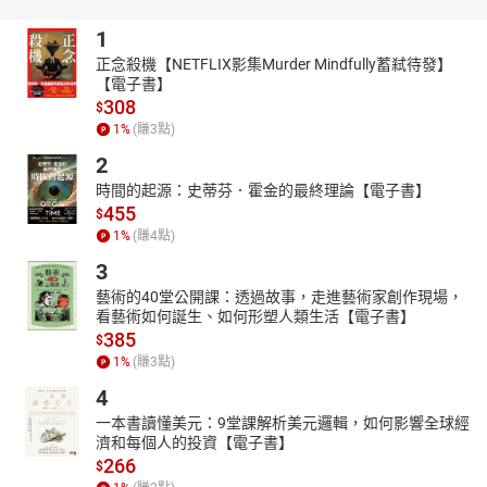
1
正念殺機【NETFLIX影集Murder Mindfully蓄弒待發】
【電子書】
308
$
1
%
(賺
3
點)
2
時間的起源：史蒂芬．霍金的最終理論【電子書】
455
$
1
%
(賺
4
點)
3
藝術的40堂公開課：透過故事，走進藝術家創作現場，
看藝術如何誕生、如何形塑人類生活【電子書】
385
$
1
%
(賺
3
點)
4
一本書讀懂美元：9堂課解析美元邏輯，如何影響全球經
濟和每個人的投資【電子書】
266
$