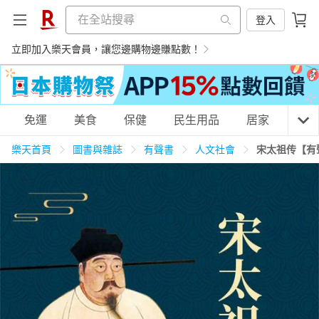
登入
立即加入樂天會員，讓您邊購物邊賺點數！
購物網分類
免運
美食
保健
民生用品
居家
3C
樂天首頁
圖書與雜誌
有聲書
人文社會
宋太祖传【有
天天免運
美食蛋糕
養生保健
民生用品
居家生活
3C家電
運動休閒
親子玩具
女裝
男裝
化妝保養
情趣用品