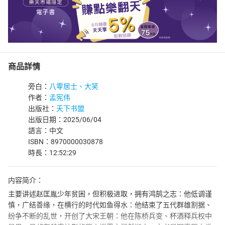
商品詳情
旁白：
八零居士、大笑
作者：
孟宪伟
出版社：
天下书盟
出版日期：2025/06/04
語言：中文
ISBN：8970000030878
時長：12:52:29
内容简介：
主要讲述赵匡胤少年贫困，但积极进取，拥有鸿鹄之志：他低调谨
慎，广结善缘，在横行的时代如鱼得水：他结束了五代群雄割据、
纷争不断的乱世，开创了大宋王朝：他在陈桥兵变、杯酒释兵权中