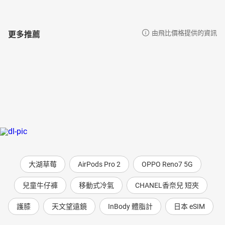
更多推薦
由飛比價格提供的資訊
大湖草莓
AirPods Pro 2
OPPO Reno7 5G
兒童牛仔褲
移動式冷氣
CHANEL香奈兒 短夾
護膝
天文望遠鏡
InBody 體脂計
日本 eSIM