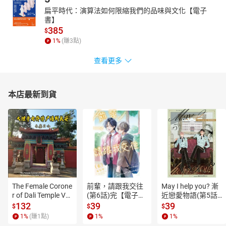
扁平時代：演算法如何限縮我們的品味與文化【電子
書】
385
$
1
%
(賺
3
點)
查看更多
本店最新到貨
The Female Corone
前輩，請跟我交往
May I help you? 漸
r of Dali Temple Vo
(第6話)完【電子
近戀愛物語(第5話)
l.6【有聲書】
書】
【電子書】
132
39
39
$
$
$
1
%
(賺
1
點)
1
%
1
%