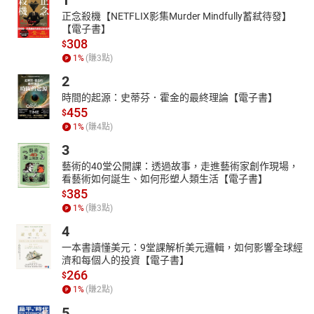
1
正念殺機【NETFLIX影集Murder Mindfully蓄弒待發】
【電子書】
308
$
1
%
(賺
3
點)
2
時間的起源：史蒂芬．霍金的最終理論【電子書】
455
$
1
%
(賺
4
點)
3
藝術的40堂公開課：透過故事，走進藝術家創作現場，
看藝術如何誕生、如何形塑人類生活【電子書】
385
$
1
%
(賺
3
點)
4
一本書讀懂美元：9堂課解析美元邏輯，如何影響全球經
濟和每個人的投資【電子書】
266
$
1
%
(賺
2
點)
5