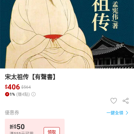
日本購物
電子/紙本書
HOT
宋太祖传【有聲書】
406
$
$
564
1%
(賺4點)
優惠券
一鍵全領
50
$
折
領取
滿555元可用