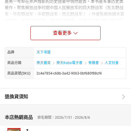
是男一号却在斧声烛影的历史迷雾中悄然逝去。本书是军事历史类
著作，聚焦解放战争时期中国人民解放军的四大野战军（东北野战
军、华东野战军、中原野战军、西北野战军 ）。作者陈枫依据丰富
的史料，包括战役档案、将领回忆录等，详细记述四大野战军的征
战历程。书中展现各野战军在不同战场的关键战役，如辽沈战役、
查看更多
淮海战役、平津战役等，介绍作战决策、战术运用、部队发展，以
及将领指挥风格和士兵战斗风貌，全方位呈现解放战争波澜壮阔的
战争画卷，揭示人民军队取得胜利的历史逻辑。
品牌
天下书盟
商品分類
樂天首頁
樂天Kobo電子書
有聲書
人文社會
商品貨號(SKU)
2c4e7854-c68b-3a42-9063-0bf680f88cf4
退換貨須知
本店熱銷商品
排名期間：2026/7/31 - 2026/8/6