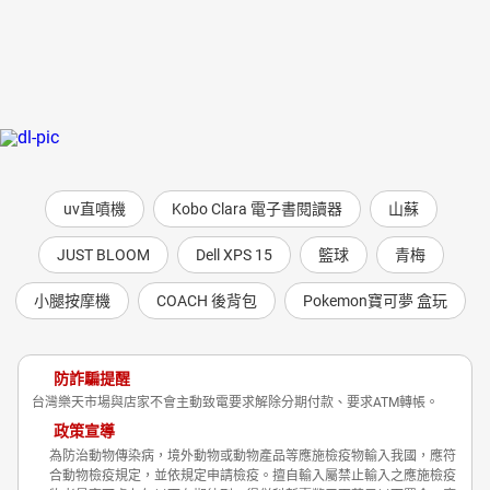
uv直噴機
Kobo Clara 電子書閱讀器
山蘇
JUST BLOOM
Dell XPS 15
籃球
青梅
小腿按摩機
COACH 後背包
Pokemon寶可夢 盒玩
防詐騙提醒
台灣樂天市場與店家不會主動致電要求解除分期付款、要求ATM轉帳。
政策宣導
為防治動物傳染病，境外動物或動物產品等應施檢疫物輸入我國，應符
合動物檢疫規定，並依規定申請檢疫。擅自輸入屬禁止輸入之應施檢疫