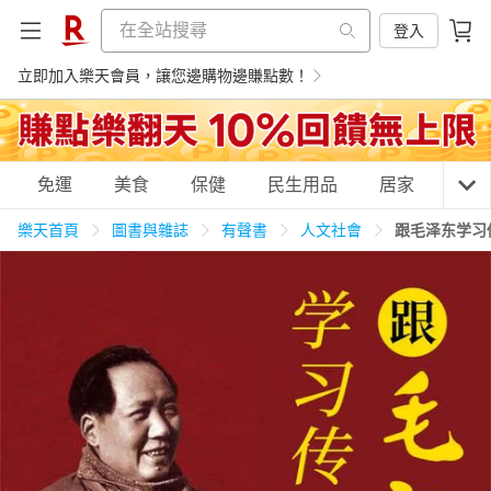
登入
立即加入樂天會員，讓您邊購物邊賺點數！
購物網分類
免運
美食
保健
民生用品
居家
3C
樂天首頁
圖書與雜誌
有聲書
人文社會
跟毛泽东学习
天天免運
美食蛋糕
養生保健
民生用品
居家生活
3C家電
運動休閒
親子玩具
女裝
男裝
化妝保養
情趣用品