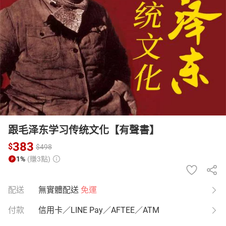
日本購物
電子/紙本書
HOT
跟毛泽东学习传统文化【有聲書】
383
$
$
498
1%
(賺3點)
配送
無實體配送
免運
付款
信用卡／LINE Pay／AFTEE／ATM