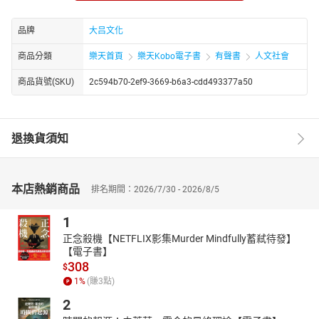
可读性的著作流传，除了核心研究方向，盛巽昌还涉足文史杂谈、
人物研究等领域。例如《毛泽东和三国演义》《毛泽东论中国历史
品牌
大吕文化
人物》，探索毛泽东与中国历史及古典名著的关联；《水浒黑白绰
号谭》则围绕《水浒传》中人物绰号展开，挖掘绰号背后的人物特
商品分類
樂天首頁
樂天Kobo電子書
有聲書
人文社會
质与时代背景；还有《放下是快乐 拥有是幸福》等通俗读物，以文
商品貨號(SKU)
2c594b70-2ef9-3669-b6a3-cdd493377a50
史视角传递生活智慧。
退換貨須知
本店熱銷商品
排名期間：2026/7/30 - 2026/8/5
1
正念殺機【NETFLIX影集Murder Mindfully蓄弒待發】
【電子書】
308
$
1
%
(賺
3
點)
2