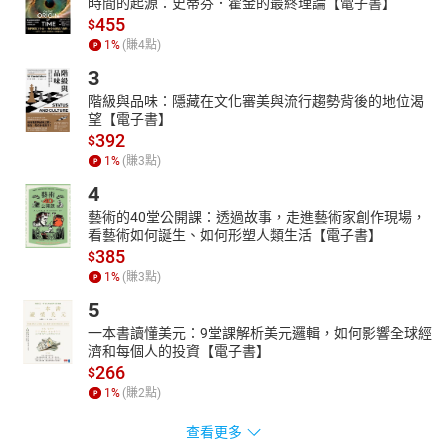
時間的起源：史蒂芬．霍金的最終理論【電子書】
455
$
1
%
(賺
4
點)
3
階級與品味：隱藏在文化審美與流行趨勢背後的地位渴
望【電子書】
392
$
1
%
(賺
3
點)
4
藝術的40堂公開課：透過故事，走進藝術家創作現場，
看藝術如何誕生、如何形塑人類生活【電子書】
385
$
1
%
(賺
3
點)
5
一本書讀懂美元：9堂課解析美元邏輯，如何影響全球經
濟和每個人的投資【電子書】
266
$
1
%
(賺
2
點)
查看更多