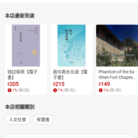
本店最新到貨
钱边续琐【電子
我与南水北调【電
Phantom of the Ea
書】
子書】
rthen Fort Chapter
 4【有聲書】
205
215
149
$
$
$
1
%
(賺
2
點)
1
%
(賺
2
點)
1
%
(賺
1
點)
本店相關類別
人文社會
有聲書