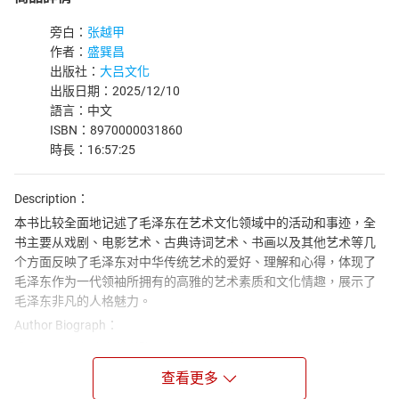
旁白：
张越甲
作者：
盛巽昌
出版社：
大吕文化
出版日期：2025/12/10
語言：中文
ISBN：8970000031860
時長：16:57:25
Description：
本书比较全面地记述了毛泽东在艺术文化领域中的活动和事迹，全
书主要从戏剧、电影艺术、古典诗词艺术、书画以及其他艺术等几
个方面反映了毛泽东对中华传统艺术的爱好、理解和心得，体现了
毛泽东作为一代领袖所拥有的高雅的艺术素质和文化情趣，展示了
毛泽东非凡的人格魅力。
Author Biograph：
盛巽昌是上海社会科学院研究员、上海市作家协会会员，毕业于中
国人民大学历史档案系，是国内在太平天国史与三国史两大领域极
查看更多
具影响力的文史专家，笔耕不辍且治学严谨，有多部兼具学术性与