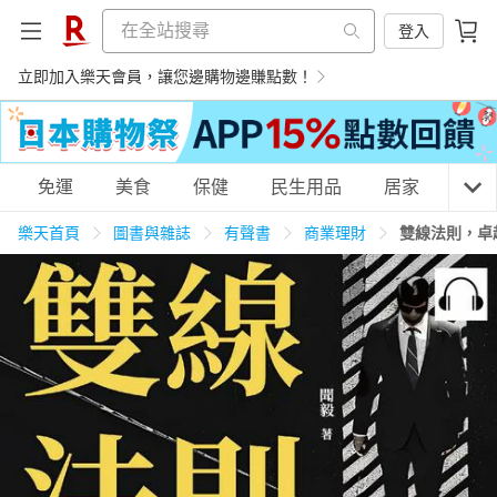
登入
立即加入樂天會員，讓您邊購物邊賺點數！
購物網分類
免運
美食
保健
民生用品
居家
3C
樂天首頁
圖書與雜誌
有聲書
商業理財
雙線法則，卓
天天免運
美食蛋糕
養生保健
民生用品
居家生活
3C家電
運動休閒
親子玩具
女裝
男裝
化妝保養
情趣用品