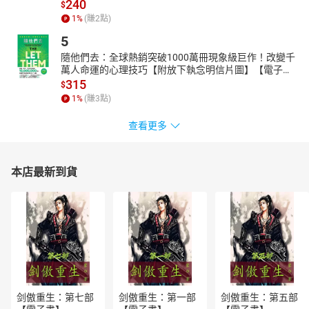
240
$
1
%
(賺
2
點)
5
隨他們去：全球熱銷突破1000萬冊現象級巨作！改變千
萬人命運的心理技巧【附放下執念明信片圖】【電子
書】
315
$
1
%
(賺
3
點)
查看更多
本店最新到貨
剑傲重生：第七部
剑傲重生：第一部
剑傲重生：第五部