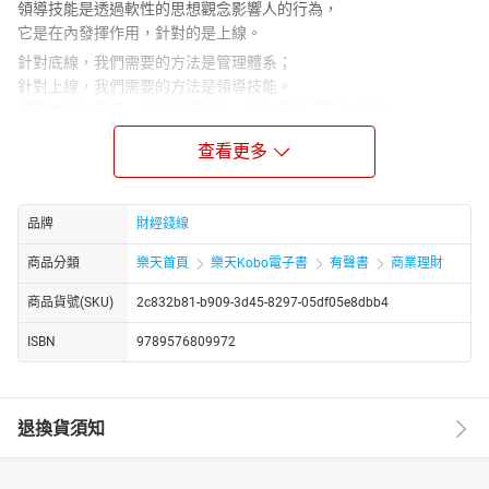
領導技能是透過軟性的思想觀念影響人的行為，
它是在內發揮作用，針對的是上線。
針對底線，我們需要的方法是管理體系；
針對上線，我們需要的方法是領導技能。
管理底線如果用上線的領導技能，那無疑是天真和幼稚；
領導上線如果用底線的管理體系，則必然引起員工的反感和對抗。
查看更多
▶雙線法則
什麼是雙線法則？
→「雙線法則」的底線是每個員工必須達到的工作要求，達到後就
品牌
財經錢線
可以獎勵，沒有達到就必須受到懲罰；上線是期望每個員工達到的
高標準工作標竿，達到就可以得到更高的獎勵，沒有達到不受懲
商品分類
樂天首頁
樂天Kobo電子書
有聲書
商業理財
罰。
商品貨號(SKU)
2c832b81-b909-3d45-8297-05df05e8dbb4
→底線是強制性的，上線是引導性的。
▶聞氏九型人格
ISBN
9789576809972
一個人在這個世界的行為，可以按照兩個維度進行分析：
對自己如何？對外部世界如何？
對自己這個維度，我們採取一分為三的方法，將人的行為劃分為三
退換貨須知
種：
利己、不利己不損己、損己。
對外部世界如何？我們同樣一分為三地將人的行為分為：