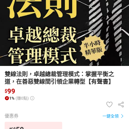
日本購物
電子/紙本書
HOT
雙線法則，卓越總裁管理模式：掌握平衡之
道，在善惡雙線間引領企業轉型【有聲書】
99
$
1%
(賺0點)
優惠券
一鍵全領