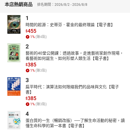
本店熱銷商品
損人、不利人不損人、利人。
排名期間：2026/8/2 - 2026/8/8
這樣兩兩對應就可以得到九個區間和九種人型↓
1
第一種：損人利己──過街老鼠，人人喊打的小人！
第二種：利己，不利人不損人──庸人
時間的起源：史蒂芬．霍金的最終理論【電子書】
455
第三種：利己利人──常人
$
1
%
(賺
4
點)
第四種：損人，不利己不損己──惡人
第五種：不利己不損己，不利人不損人──如同死人
2
第六種：利人，不利己不損己──善人
藝術的40堂公開課：透過故事，走進藝術家創作現場，
第七種：損己損人──病人
看藝術如何誕生、如何形塑人類生活【電子書】
第八種：損己，不利人不損人──瘋人
385
$
第九種：損己利人──可遇而不可求的聖人／賢人
1
%
(賺
3
點)
3
扁平時代：演算法如何限縮我們的品味與文化【電子
書】
385
$
1
%
(賺
3
點)
4
蛋白質的一生（暢銷改版）──了解生命活動的秘密，讀
懂生命科學的第一本書【電子書】