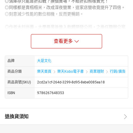
◎清庫存只能靠折扣戰？換個賣場，不給折扣照樣賣光！
◎同樣都是賣榻榻米，改成深夜營業，這家店營收竟提升了四倍。
◎刻意減少性能的數位相機，反而更暢銷。
◎作者木村尚義，大學畢業後進入軟體開發公司，之後任職辦公室
OA系統銷售。
他曾負責重建秋田市一家不賺錢的商店，成功將營收提高了五倍。
查看更多
之後他成立創客營業研究所，提供中小企業馬上套用的賺錢模式。
並為銀行、商社、保險公司、地方政府等舉辦「獲利模式發想研習
品牌
大是文化
課程」，
商品分類
樂天首頁
樂天Kobo電子書
商業理財
行銷/廣告
至今已有超過一千家公司，超過三萬名學員參加研習。
商品貨號(SKU)
2cd2a1cf-264d-3299-8d95-8ebe0085ea18
一提到暢銷品，很多人都會說：「我沒有創意與靈感啊……。」
沒關係，很多熱賣商品或行銷手段，都不需要創意，
ISBN
9786267648353
而是將現有商業模式做調整，可以變換的面向多達七種：
利用時間差、空間差，避開競爭；
退換貨須知
配合生活型態，放大或縮小商品重量；
不改商品功能，改收費機制、或換個更有利於自己的戰場；