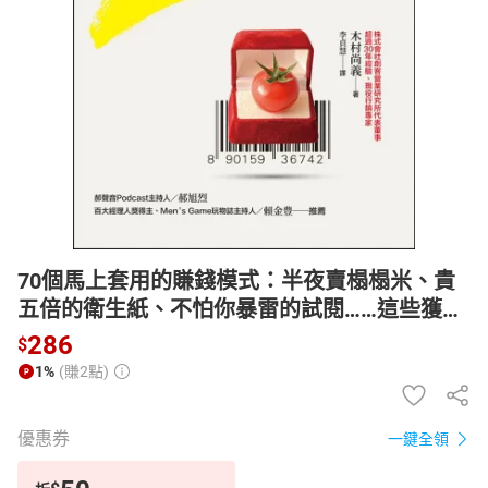
日本購物
電子/紙本書
HOT
70個馬上套用的賺錢模式：半夜賣榻榻米、貴
五倍的衛生紙、不怕你暴雷的試閱……這些獲利
模式怎麼想出來的？現役行銷大師破天荒給你
286
$
思考加速器。【電子書】
1%
(賺2點)
優惠券
一鍵全領