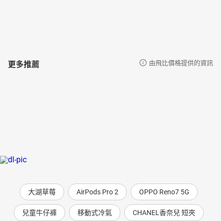
等，舉辦「創意發想研習課程」。至今他已訪問超過一千家公司，
並有超過三萬人參加研習。他將研習課程中獲得好評，讓每個人都
能發揮創意的訓練方法，彙整成本書。
著有暢銷書籍《狡猾的思考方法：從零開始的水平思考法入
門》（ASA出版）、《靈感不斷的思考術：看故事學水平思考法》
更多推薦
由飛比價格提供的資訊
（早川書房）等多本著作（以上書名皆為暫譯）。
譯者簡介
李貞慧
臺大工商管理學系畢業，日本國立九州大學經濟學碩士，取得
中國生產力中心第10屆中日同步口譯人才培訓研習班結業證書，擅
長中日對譯，目前專職從事醫學、核能、光電、機械設備、電機工
程、金融商業、美容等口筆譯工作。
大湖草莓
AirPods Pro 2
OPPO Reno7 5G
兒童牛仔褲
移動式冷氣
CHANEL香奈兒 短夾