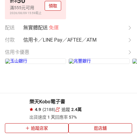
50
$
折
領取
滿555元可用
2026/08/09 15:59
截止
配送
無實體配送
免運
付款
信用卡／LINE Pay／AFTEE／ATM
信用卡優惠
樂天Kobo電子書
4.9
(2188)
追蹤
2.4萬
出貨速度
1 天
回應率
57%
追蹤店家
逛店舖