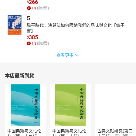
266
$
1
%
(賺
2
點)
◎調整商品本身存在的理由
100日圓的筷子，怎麼賣高價？放在神社賣，就變成「祈願考試合格
5
箸」。
扁平時代：演算法如何限縮我們的品味與文化【電子
番茄不夠大，那就變小！整顆製成果凍當禮盒，更高價！
書】
原本用來剪海苔的剪刀滯銷，怎麼辦？換個用途，拿來碎紙超好
385
$
用！
1
%
(賺
3
點)
搭火車，不一定只為了移動；車廂也能成為舒適的高級餐廳！
查看更多
航空公司從不說「打折」，但他們常幫旅客「升等」；
大家出門都用導航了，誰還會買紙本地圖？有家公司就反向操作。
本店最新到貨
「這台電腦不能上網」居然比一般電腦更熱賣。
還有，平價服飾優衣庫，同一款式的設計為何要出各種顏色？
這些獲利模式怎麼想出來的？
七個面向、七十個實測有效的例子，加速你的思考，
借用、應用、套用，用上一個你就賺夠。
**
推薦者**
中国典籍与文化论
中国典籍与文化论
古典文献研究(第二