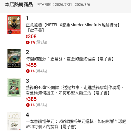
本店熱銷商品
借助其他公司或顧客的力量（別單打獨鬥）。
排名期間：2026/7/31 - 2026/8/6
只要改變其中一個就夠。
1
◎利用時間差、空間差，避開競爭！
正念殺機【NETFLIX影集Murder Mindfully蓄弒待發】
【電子書】
某租車公司收費，只要市場行情的一半，這樣就能賺？
308
$
因為該公司利用「空間差」：把營業店鋪設在加油站內，租車兼加
1
%
(賺
3
點)
油！
2
一樣都是給上班族乘車優惠，
時間的起源：史蒂芬．霍金的最終理論【電子書】
新加坡地鐵卻能成功疏解7%的尖峰時間人潮，為什麼？
455
$
改變「時間差」：早上7：45前抵達目的地，車資全免！
1
%
(賺
4
點)
3
◎不用改商品功能，換收費機制
藝術的40堂公開課：透過故事，走進藝術家創作現場，
客人點一杯咖啡卻坐了好幾個小時，怎麼提升翻桌率？
看藝術如何誕生、如何形塑人類生活【電子書】
改計時收費（收場地費），例如用餐時間只能兩小時。
385
$
1
%
(賺
3
點)
◎過去有哪些服務，現在消失了？
4
戶外露營用品店，怎麼賣東西給不露營的人？
你可能不露營，但你一定需要地震求生工具，像是備用電池和手電
一本書讀懂美元：9堂課解析美元邏輯，如何影響全球經
濟和每個人的投資【電子書】
筒。