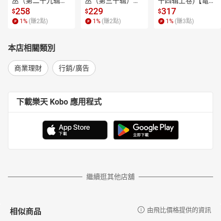
郝聲音Podcast主持人／郝旭烈
丛（第二十九辑）
丛（第三十辑）
十四辑上卷)【電子
【電子書】
【電子書】
書】
258
229
317
百大經理人獎得主、Men’s Game玩物誌主持人／賴金豊
$
$
$
1
%
(賺
2
點)
1
%
(賺
2
點)
1
%
(賺
3
點)
作者簡介
本店相關類別
木村尚義
商業理財
行銷/廣告
株式會社創客營業研究所代表董事。六本木圖書館（Library）
個人事業研究會會長。
下載樂天 Kobo 應用程式
1962年出生。大學畢業後進入軟體開發公司工作，之後任職OA
系統銷售公司。他負責重建秋田市一家不賺錢的商店，經由反向思
考，讓熟悉電腦的常客協助接待顧客，成功將營收提高了五倍。之
後轉換跑道，進入IT教育外商公司。擔任研習講師，磨練技巧。
2008年他成立株式會社創客營業研究所，向企業傳授自己花費
繼續逛其他店舖
30年以上研究，不受刻板印象限制，孕育創意的思考方法。
他以顧問身分，提供中小企業許多戰勝大企業所需的創意，大
相似商品
由飛比價格提供的資訊
獲好評。此外他也為銀行、商社、通訊公司、保險公司、地方政府