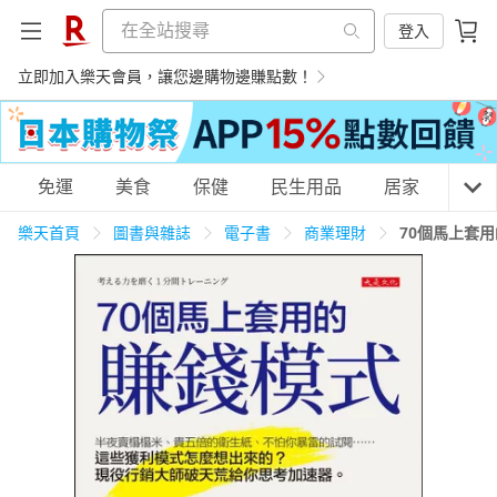
登入
立即加入樂天會員，讓您邊購物邊賺點數！
購物網分類
免運
美食
保健
民生用品
居家
3C
樂天首頁
圖書與雜誌
電子書
商業理財
70個馬上套
天天免運
美食蛋糕
養生保健
民生用品
居家生活
3C家電
運動休閒
親子玩具
女裝
男裝
化妝保養
情趣用品