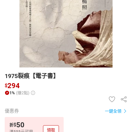
日本購物
電子/紙本書
HOT
1975裂痕【電子書】
294
$
1%
(賺2點)
優惠券
一鍵全領
50
$
折
領取
滿555元可用