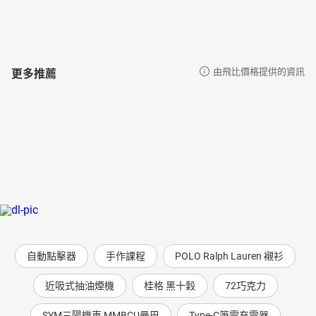
更多推薦
由飛比價格提供的資訊
自動點擊器
手作課程
POLO Ralph Lauren 襯衫
近吸式抽油煙機
桂格 黑十穀
72巧克力
SYM三陽機車 MMBCU曼巴
Type-C筆電充電器