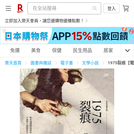
登入
立即加入樂天會員，讓您邊購物邊賺點數！
購物網分類
免運
美食
保健
民生用品
居家
3C
樂天首頁
圖書與雜誌
電子書
文學小說
1975裂痕【
天天免運
美食蛋糕
養生保健
民生用品
居家生活
3C家電
運動休閒
親子玩具
女裝
男裝
化妝保養
情趣用品