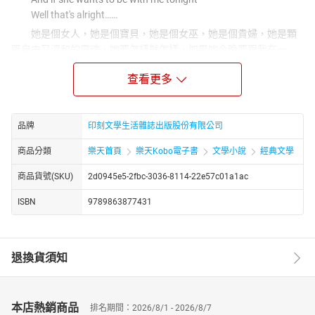
Well that's alright……
她是個女人，她是個寶貝，她是個女巫，她是個貴婦，她是顆
既自由又溫和的靈魂，她要怎樣就怎樣，如果她今晚要跟我在一
起，沒問題……
查看更多
「這是很少人知道的機密，你別說出去。」
「我當然不會說出去。……可是那麼機密的事，為什麼告訴
我？」
品牌
印刻文學生活雜誌出版股份有限公司
「你需要知道，將來會需要。」
她，心思縝密的外省新嫁娘；他，陶瓷廠家本省二代。
商品分類
樂天首頁
樂天Kobo電子書
文學小說
經典文學
她對這家族有著魔似的感受，而他則不知道為什麼自己被排除
商品貨號(SKU)
2d0945e5-2fbc-3036-8114-22e57c01a1ac
在外。
他在等待自己從恐怖之地出來。她也在等待，等待著魔似的感
ISBN
9789863877431
受到來，卻是無意闖進無處之處。
在背過身離開前，她必須讓自己沉浸在那邊。
唯有通過那道裂痕，在裂痕被發現補上之前，倏然果決穿越，
退換貨須知
才進得了那個消失了的空間……
「百年荒蕪」系列小說在二○○二年年初構想成形，從一開始就
立意要寫一百篇「年分小說」──從一九○一到二○○○年。一百篇小
本店熱銷商品
說，有長有短，最長的有三十六萬字，最短的，六千字。總字數，
排名期間：2026/8/1 - 2026/8/7