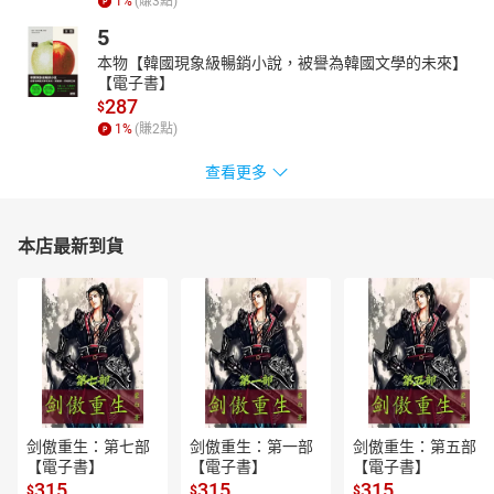
1
%
(賺
3
點)
5
本物【韓國現象級暢銷小說，被譽為韓國文學的未來】
【電子書】
287
$
1
%
(賺
2
點)
查看更多
本店最新到貨
剑傲重生：第七部
剑傲重生：第一部
剑傲重生：第五部
【電子書】
【電子書】
【電子書】
315
315
315
$
$
$