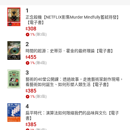
超過兩百萬字。呈現出二十世紀一百年的台灣面貌。
1
楊照
本名李明駿，一九六三年生，台灣大學歷史系畢業，美國哈佛
正念殺機【NETFLIX影集Murder Mindfully蓄弒待發】
【電子書】
大學博士候選人。現為新匯流基金會董事長。主持Bravo91.3「閱讀
308
$
音樂」及九八新聞台「楊照音樂廳」廣播節目。長期於「誠品講
1
%
(賺
3
點)
堂」、「敏隆講堂」、「趨勢講堂」開設人文經典選讀課程。著作
等身，橫跨小說、散文、評論、經典導讀等領域。近期出版有
2
《1981光陰賊》、《遲緩的陽光》、《詩人的黃金存摺》、《現代
時間的起源：史蒂芬．霍金的最終理論【電子書】
詩完全手冊：為何讀詩、如何讀詩》、《打造新世界：費城會議與
455
$
美國憲法》、《別讓孩子繼續錯過生命這堂課：台灣教育缺與
1
%
(賺
4
點)
盲》、《誰說青春留不住》、《我想遇見妳的人生：給女兒愛的書
3
寫》、《遊樂之心：打開耳朵聽音樂》、《世界就像一隻小風車：
藝術的40堂公開課：透過故事，走進藝術家創作現場，
李維史陀與憂鬱的熱帶》、《烈焰：閱讀札記I》、《地熱：閱讀札
看藝術如何誕生、如何形塑人類生活【電子書】
記II》等書。
385
$
1
%
(賺
3
點)
4
扁平時代：演算法如何限縮我們的品味與文化【電子
書】
385
$