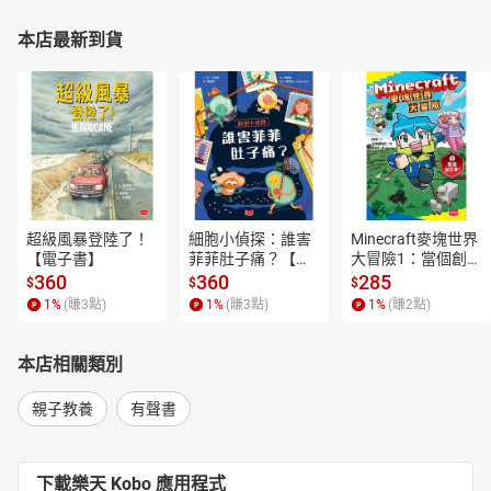
本店最新到貨
超級風暴登陸了！
細胞小偵探：誰害
Minecraft麥塊世界
【電子書】
菲菲肚子痛？【電
大冒險1：當個創世
子書】
神！【電子書】
360
360
285
$
$
$
1
%
(賺
3
點)
1
%
(賺
3
點)
1
%
(賺
2
點)
本店相關類別
親子教養
有聲書
下載樂天 Kobo 應用程式