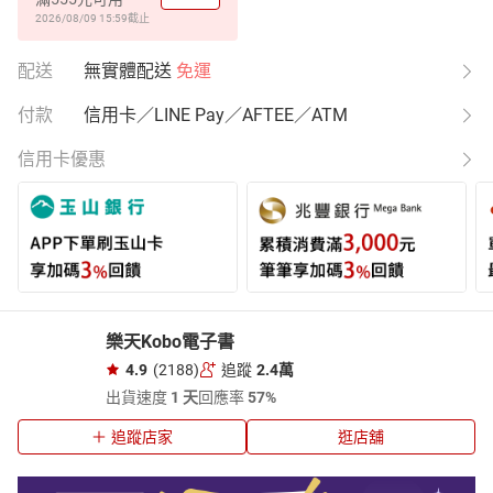
2026/08/09 15:59
截止
配送
無實體配送
免運
付款
信用卡／LINE Pay／AFTEE／ATM
信用卡優惠
樂天Kobo電子書
4.9
(2188)
追蹤
2.4萬
出貨速度
1 天
回應率
57%
追蹤店家
逛店舖