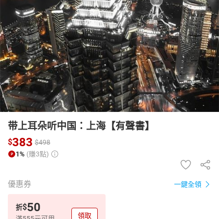
日本購物
電子/紙本書
HOT
带上耳朵听中国：上海【有聲書】
383
$
$
498
1%
(賺3點)
優惠券
一鍵全領
50
$
折
領取
滿555元可用