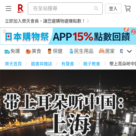
登入
立即加入樂天會員，讓您邊購物邊賺點數！
購物網分類
免運
美食
保健
民生用品
居家
3C
樂天首頁
圖書與雜誌
有聲書
親子教養
带上耳朵听中
天天免運
美食蛋糕
養生保健
民生用品
居家生活
3C家電
運動休閒
親子玩具
女裝
男裝
化妝保養
情趣用品