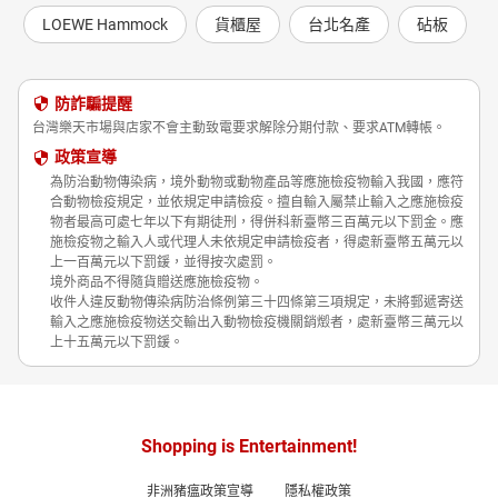
LOEWE Hammock
貨櫃屋
台北名產
砧板
防詐騙提醒
台灣樂天市場與店家不會主動致電要求解除分期付款、要求ATM轉帳。
政策宣導
為防治動物傳染病，境外動物或動物產品等應施檢疫物輸入我國，應符
合動物檢疫規定，並依規定申請檢疫。擅自輸入屬禁止輸入之應施檢疫
物者最高可處七年以下有期徒刑，得併科新臺幣三百萬元以下罰金。應
施檢疫物之輸入人或代理人未依規定申請檢疫者，得處新臺幣五萬元以
上一百萬元以下罰鍰，並得按次處罰。
境外商品不得隨貨贈送應施檢疫物。
收件人違反動物傳染病防治條例第三十四條第三項規定，未將郵遞寄送
輸入之應施檢疫物送交輸出入動物檢疫機關銷燬者，處新臺幣三萬元以
上十五萬元以下罰鍰。
Shopping is Entertainment!
非洲豬瘟政策宣導
隱私權政策