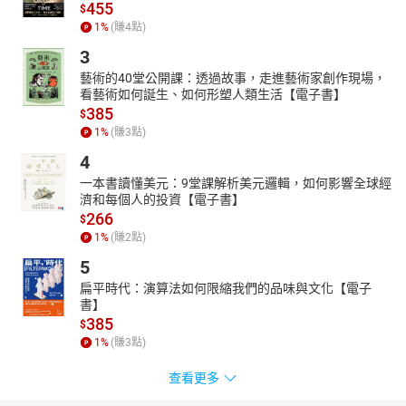
455
$
1
%
(賺
4
點)
3
藝術的40堂公開課：透過故事，走進藝術家創作現場，
看藝術如何誕生、如何形塑人類生活【電子書】
385
$
1
%
(賺
3
點)
4
一本書讀懂美元：9堂課解析美元邏輯，如何影響全球經
濟和每個人的投資【電子書】
266
$
1
%
(賺
2
點)
5
扁平時代：演算法如何限縮我們的品味與文化【電子
書】
385
$
1
%
(賺
3
點)
查看更多