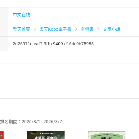
中文在线
樂天首頁
樂天Kobo電子書
有聲書
文學小說
2d25971d-caf2-3ffb-9409-d16de9b75985
者保護法
第
19
條第
1
項後段
暨
通訊交易解除權合理例外情事適用
供即為完成之線上服務，經消費者事先同意始提供。」 之商品
排名期間：2026/8/1 - 2026/8/7
訂購本店鋪之商品即代表知悉本店鋪所銷售之商品為電子書，屬
取電子書，不得請求退貨退款。
品
放入
購物車
登入
帳號