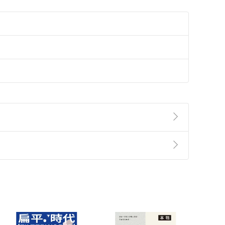
準則
第
2
條第
5
款之規定，「非以有形媒介提供之數位
，不適用消保法第
19
條第
1
項七日內無條件退貨之規
非以有形媒介提供之數位內容，消費者同意若訂購後
付款
方式
完成
訂單