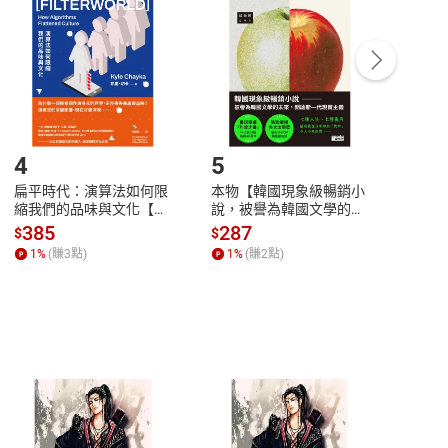
中點選「瀏覽訂單明細」
>
「申請取消訂單
/
退
Payment
Complete
/退貨。
登入帳號，下載書籍後看書
4
5
6
扁平時代：演算法如何限
本物【韓國現象級暢銷小
蛋白
縮我們的品味與文化【電
說，被譽為韓國文學的未
版）─
子書】
來】【電子書】
秘密
385
287
24
$
$
$
一本
1
%
(賺
3
點)
1
%
(賺
2
點)
1
%