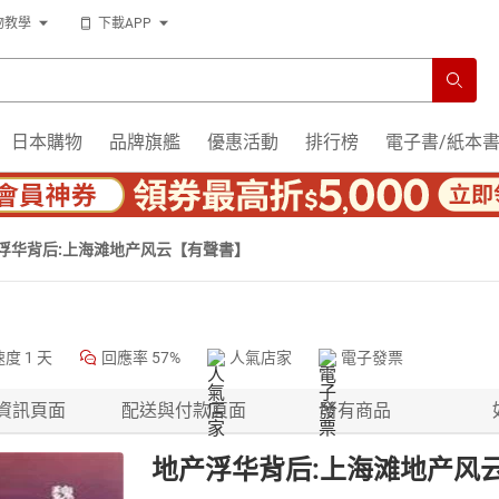
物教學
下載APP
日本購物
品牌旗艦
優惠活動
排行榜
電子書/紙本
浮华背后:上海滩地产风云【有聲書】
速度
1 天
回應率
57%
人氣店家
電子發票
資訊頁面
配送與付款頁面
所有商品
地产浮华背后:上海滩地产风