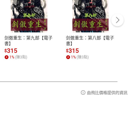
客服資訊
豫期
服務時間：週一到週五 10:00-12:00、
易解
13:00-17:00 (國定假日及例假日休息)
剑傲重生：第九部【電子
剑傲重生：第八部【電子
潜水史
品性
客服電話：0080-1857077
書】
書】
andari
al) Sc
請參
客服信箱：
聯絡店家
315
315
13
$
$
$
r【電
1
%
(賺
3
點)
1
%
(賺
3
點)
1
%
由飛比價格提供的資訊