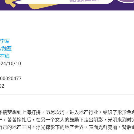
李军
/魏蓝
在线
4/10/10
00020477
02
怀揣梦想到上海打拼，历尽坎坷，进入地产行业，结识了形形色
产，苦苦挣扎后，在另一个女人的鼓励下走出阴影，光明来到时
自己的地产王国。浮光掠影下的地产世界，表面光鲜亮丽，背后