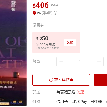
406
$
$
564
1%
(賺4點)
優惠券
50
$
折
領取
滿555元可用
2026/08/09 15:59
截止
數量
放入購物車
配送
無實體配送
免運
付款
信用卡／LINE Pay／AFTEE／