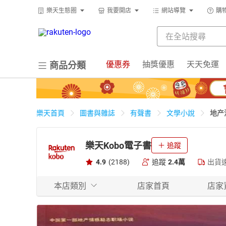
樂天生態圈
我要開店
網站導覽
購
優惠券
抽獎優惠
天天免運
商品分類
地产
樂天首頁
圖書與雜誌
有聲書
文學小說
樂天Kobo電子書
追蹤
4.9
(2188)
追蹤
2.4萬
出貨
本店類別
店家首頁
店家