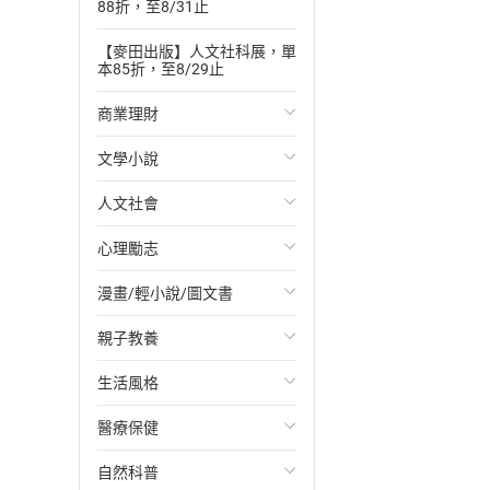
88折，至8/31止
【麥田出版】人文社科展，單
本85折，至8/29止
商業理財
文學小說
投資理財
人文社會
經濟/趨勢
歐美文學
心理勵志
財務/金融
日本文學
國際關係
漫畫/輕小說/圖文書
管理/領導
韓國文學
政治
心靈成長/情緒
親子教養
職場工作術
華文文學
社會科學
人際關係
輕小說
生活風格
成功法
經典文學
台灣/中國歷史
兩性關係
奇幻/科幻
教育現場
醫療保健
行銷/廣告
成長/家庭生活小說
日/韓歷史
心理學
愛情故事
兒童文學/故事
飲食/食譜
自然科普
傳記
懸疑/推理小說
其他歷史/史學
職場/社會寫實
兒童科普/學習
健身/美顏
健康/養生