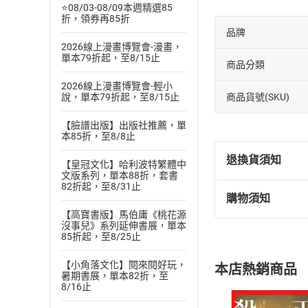
⭐08/03-08/09本週精選85
折，領券再85折
品牌
2026線上漫畫博覽會-漫畫，
單本79折起，至8/15止
商品分類
2026線上漫畫博覽會-輕小
商品貨號(SKU)
說，單本79折起，至8/15止
【臉譜出版】出版社推薦，單
本85折，至8/8止
退換貨須知
【皇冠文化】哈利波特繁體中
文版系列，單本88折，套書
82折起，至8/31止
購物須知
退換貨規定：
【高寶書版】馬伯庸《桃花源
(
一
)
依
消費
沒事兒》系列延伸書展，單本
85折起，至8/25止
內容或一經提
購書須知
定。
【小角落文化】閱來閱好玩，
本店熱銷商品
(
二
)
消費者
暑期書展，單本82折，至
8/16止
且已下載
/
存
挑選
商