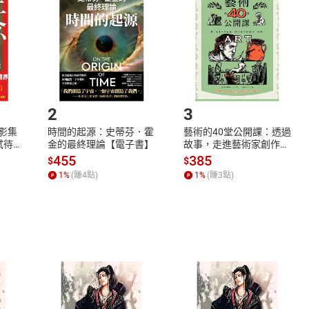
欲取消訂單或辦理退貨時，請登入樂天市場，並於「我的訂單」
Shopping cart
Login
將依您的申請進行審核，待審核通過後將為您辦理退款事宜。
市場須以整筆訂單為單位進行取消/退貨，恕無法以單支商品取消
如何開始使用？
.選擇閱讀載具
Step2.
2
3
X影集
時間的起源：史蒂芬．霍
藝術的40堂公開課：透過
蓄弒待
金的最終理論【電子書】
故事，走進藝術家創作現
場，看藝術如何誕生、如
455
385
$
$
何形塑人類生活【電子
1
%
(賺
4
點)
1
%
(賺
3
點)
書】