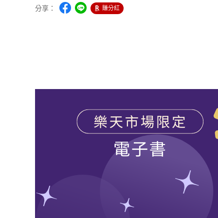
分享：
賺分紅