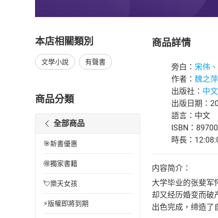
本店相關類別
商品詳情
文學小說
有聲書
旁白：
宋伟、
作者：
魏之萍
出版社：
中文
商品分類
出版日期：202
語言：中文
全部商品
ISBN：89700
時長：12:08:
🎯新書優惠
🉐獨家書籍
内容简介：
大学毕业的张斐军
💘樂天女孩
却又经历婚变而破
⚡版權即將到期
出色完成，缔造了