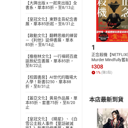
退貨方式：您
【大牌出版 x 一起來出版】全
Choose
書系，單本85折，至8/13止
貨」，本店鋪
請注意，樂天
【皇冠文化】東野圭吾紀念書
購書後，
展，單本85折起，至8/31止
【啟動文化】翻轉思維的練習
Step1
－《利他》延伸書展，單本
85折，至8/14止
1
正念殺機【NETFLI
【橡樹林文化】一行禪師百歲
Murder Mindfully
誕辰紀念書展，單本85折，
發】【電子書】
308
至8/22止
$
1
%
(賺
3
點)
【校園書房】AI世代的職場大
人學！新書$250、單本88
折，至8/31止
【蓋亞文化】黃易作品展，單
本店最新到貨
本85折、套書75折，至8/20
止
【皇冠文化】《曉星》、《白
雪公主殺人事件【童話破滅