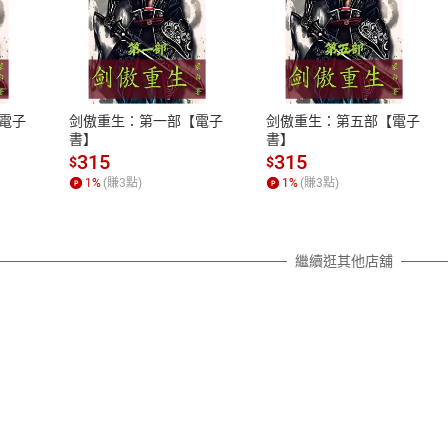
式
退換貨規範
、LINE PAY、AFTEE
本店是否提供消費者保護法七日猶
之權利，遽消費者保護法及通訊交
電子
剑傲重生：第一部【電子
剑傲重生：第五部【電子
除權合理例外情事適用準則，依商
書】
書】
質各有不同規定。詳細退換貨說明
315
315
$
$
照各商品說明。
1
%
(賺
3
點)
1
%
(賺
3
點)
詳細說明
繼續逛其他店舖