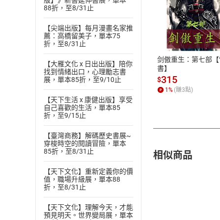
版】》新書延伸書展，單本
88折，至8/31止
付款方
【尖端出版】每月漫畫名家推
薦：高橋留美子，單本75
ATM轉帳、信用卡
折，至8/31止
剑傲重生：第七部【
【大雁文化 x 日出出版】陪你
書】
找到情緒出口，心理勵志書
315
$
展，單本85折，至9/10止
1
%
(賺
3
點)
【天下生活 x 康健出版】享受
自己喜歡的生活，單本85
折，至9/15止
【臺灣商務】解碼歷史書展~
穿梭時空的閱讀冒險，單本
相似商品
85折，至8/31止
【天下文化】重新定義你的價
值，職場升級展，單本88
折，至8/31止
【天下文化】理解今天，才能
預見明天。世界變局展，單本