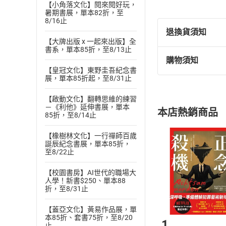
【小角落文化】閱來閱好玩，
暑期書展，單本82折，至
8/16止
退換貨須知
【大牌出版 x 一起來出版】全
書系，單本85折，至8/13止
購物須知
退換貨規定：
【皇冠文化】東野圭吾紀念書
(
一
)
依
消費
展，單本85折起，至8/31止
內容或一經提
【啟動文化】翻轉思維的練習
購書須知
定。
－《利他》延伸書展，單本
本店熱銷商品
(
二
)
消費者
85折，至8/14止
且已下載
/
存
挑選
商
【橡樹林文化】一行禪師百歲
退貨方式：您
誕辰紀念書展，單本85折，
Choose
至8/22止
貨」，本店鋪
請注意，樂天
【校園書房】AI世代的職場大
購書後，
人學！新書$250、單本88
折，至8/31止
Step1
【蓋亞文化】黃易作品展，單
本85折、套書75折，至8/20
1
止