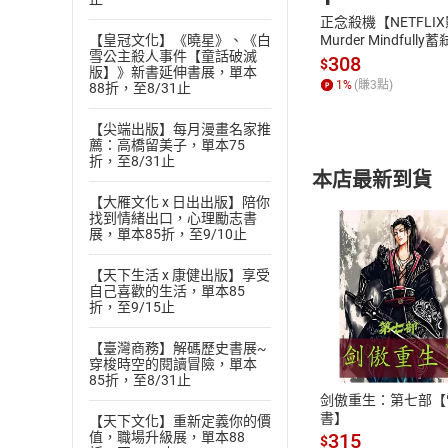
正念殺機【NETFLI
【皇冠文化】《曉星》、《白
Murder Mindfully
雪公主殺人事件【童話破滅
發】【電子書】
308
$
版】》新書延伸書展，單本
1
%
(賺
3
點)
88折，至8/31止
【尖端出版】每月漫畫名家推
薦：高橋留美子，單本75
折，至8/31止
本店最新到貨
【大雁文化 x 日出出版】陪你
找到情緒出口，心理勵志書
展，單本85折，至9/10止
【天下生活 x 康健出版】享受
自己喜歡的生活，單本85
折，至9/15止
付款方
【臺灣商務】解碼歷史書展~
ATM轉帳、信用卡
穿梭時空的閱讀冒險，單本
85折，至8/31止
剑傲重生：第七部【
書】
【天下文化】重新定義你的價
315
值，職場升級展，單本88
$