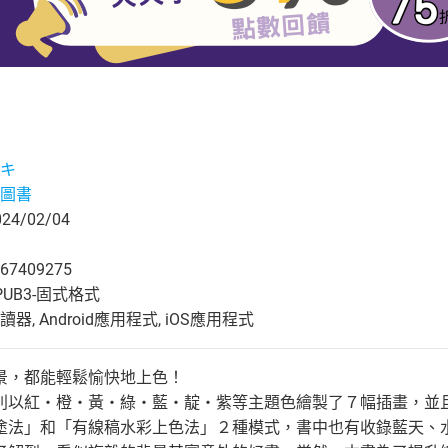
キ
圖書
4/02/04
67409275
UB3-固式格式
, Android應用程式, iOS應用程式
景，都能輕鬆愉快地上色！
別以紅‧橙‧黃‧綠‧藍‧靛‧紫等主題色繪製了７幅插畫，並
塗法」和「有線稿水彩上色法」２種模式，書中也有收錄藍天、