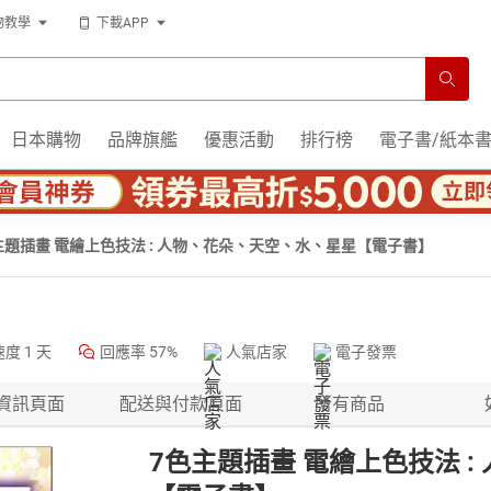
物教學
下載APP
日本購物
品牌旗艦
優惠活動
排行榜
電子書/紙本
主題插畫 電繪上色技法 : 人物、花朵、天空、水、星星【電子書】
速度
1 天
回應率
57%
人氣店家
電子發票
資訊頁面
配送與付款頁面
所有商品
7色主題插畫 電繪上色技法 