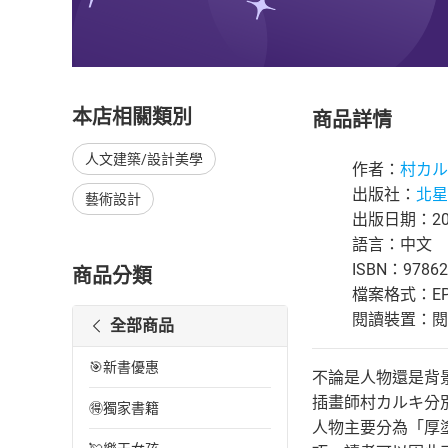
本店相關類別
商品詳情
人文建築/設計美學
作者：
村カル
出版社：
北星
藝術設計
出版日期：202
語言：中文
ISBN：97862
商品分類
檔案格式：EP
閱讀裝置：閱讀器
全部商品
🎯新書優惠
不論是人物還是背
插畫師村カルキ分
🉐獨家書籍
人物主要分為「厚