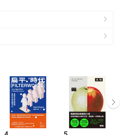
準則
第
2
條第
5
款之規定，「非以有形媒介提供之數位
，不適用消保法第
19
條第
1
項七日內無條件退貨之規
非以有形媒介提供之數位內容，消費者同意若訂購後
付款
方式
完成
訂單
中點選「瀏覽訂單明細」
>
「申請取消訂單
/
退
Payment
Complete
/退貨。
登入帳號，下載書籍後看書
4
5
6