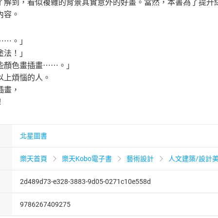
了解到，看似複雜的背景其實意外的好畫。當然，本書為了提升
內容。
⋯⋯。」
塗法！」
些顏色畫插畫⋯⋯。」
以上煩惱的人。
插畫，
！
北星圖書
樂天首頁
樂天Kobo電子書
藝術設計
人文建築/設計
2d489d73-e328-3883-9d05-0271c10e558d
9786267409275