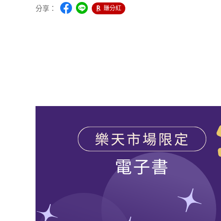
分享：
賺分紅