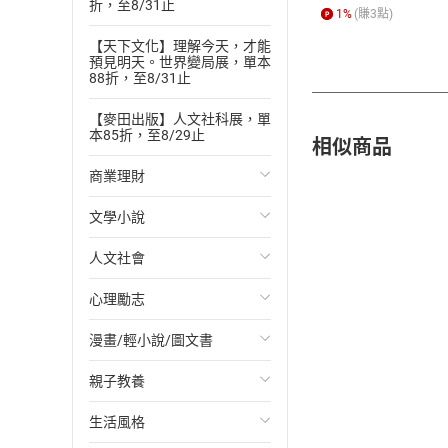
折，至8/31止
1
%
(賺
3
點)
【天下文化】理解今天，才能
預見明天。世界變局展，單本
88折，至8/31止
【麥田出版】人文社科展，單
本85折，至8/29止
相似商品
商業理財
文學小說
投資理財
人文社會
經濟/趨勢
歐美文學
心理勵志
財務/金融
日本文學
國際關係
漫畫/輕小說/圖文書
管理/領導
韓國文學
政治
心靈成長/情緒
親子教養
職場工作術
華文文學
社會科學
人際關係
輕小說
生活風格
成功法
經典文學
台灣/中國歷史
兩性關係
奇幻/科幻
教育現場