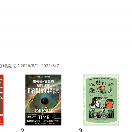
者保護法
第
19
條第
1
項後段
暨
通訊交易解除權合理例外情事適用
供即為完成之線上服務，經消費者事先同意始提供。」 之商品
排名期間：2026/8/1 - 2026/8/7
訂購本店鋪之商品即代表知悉本店鋪所銷售之商品為電子書，屬
取電子書，不得請求退貨退款。
品
放入
購物車
登入
帳號
欲取消訂單或辦理退貨時，請登入樂天市場，並於「我的訂單」
Shopping cart
Login
將依您的申請進行審核，待審核通過後將為您辦理退款事宜。
市場須以整筆訂單為單位進行取消/退貨，恕無法以單支商品取消
如何開始使用？
.選擇閱讀載具
Step2.
2
3