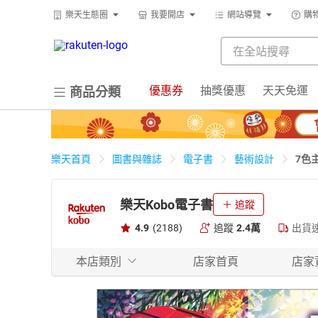
樂天生態圈
我要開店
網站導覽
購
優惠券
抽獎優惠
天天免運
商品分類
7色
樂天首頁
圖書與雜誌
電子書
藝術設計
樂天Kobo電子書
追蹤
4.9
(2188)
追蹤
2.4萬
出貨
本店類別
店家首頁
店家