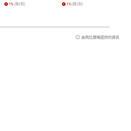
r【電
1
%
(賺
3
點)
1
%
(賺
3
點)
1
%
由飛比價格提供的資訊