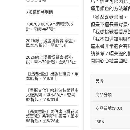
💘樂天女孩
巧。讀者可以因此
運用顏色的方法等
⚡版權即將到期
「雖然喜歡畫圖，
但是不擅長畫背景
⭐08/03-08/09本週精選85
折，領券再85折
「我想挑戰看看厚
「我不知道該用哪
2026線上漫畫博覽會-漫畫，
單本79折起，至8/15止
這本書非常適合有
請參考７幅美麗的
2026線上漫畫博覽會-輕小
開開心心地畫圖吧
說，單本79折起，至8/15止
【臉譜出版】出版社推薦，單
本85折，至8/8止
品牌
【皇冠文化】哈利波特繁體中
商品分類
文版系列，單本88折，套書
82折起，至8/31止
商品貨號(SKU)
【高寶書版】馬伯庸《桃花源
沒事兒》系列延伸書展，單本
85折起，至8/25止
ISBN