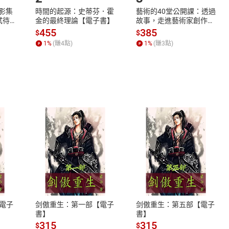
X影集
時間的起源：史蒂芬．霍
藝術的40堂公開課：透過
蓄弒待
金的最終理論【電子書】
故事，走進藝術家創作現
場，看藝術如何誕生、如
455
385
$
$
何形塑人類生活【電子
1
%
(賺
4
點)
1
%
(賺
3
點)
書】
式
退換貨規範
、LINE PAY、AFTEE
本店是否提供消費者保護法七日猶
之權利，遽消費者保護法及通訊交
電子
剑傲重生：第一部【電子
剑傲重生：第五部【電子
除權合理例外情事適用準則，依商
書】
書】
質各有不同規定。詳細退換貨說明
315
315
$
$