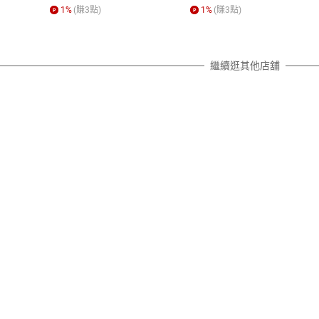
照各商品說明。
1
%
(賺
3
點)
1
%
(賺
3
點)
詳細說明
繼續逛其他店舖