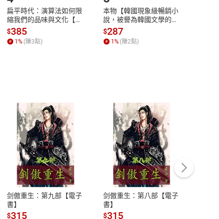
扁平時代：演算法如何限
本物【韓國現象級暢銷小
蛋白
縮我們的品味與文化【電
說，被譽為韓國文學的未
版）─
子書】
來】【電子書】
秘密
385
287
24
$
$
$
一本
1
%
(賺
3
點)
1
%
(賺
2
點)
1
%
客服資訊
豫期
服務時間：週一到週五 10:00-12:00、
易解
13:00-17:00 (國定假日及例假日休息)
剑傲重生：第九部【電子
剑傲重生：第八部【電子
潜水史
品性
客服電話：0080-1857077
書】
書】
andari
al) Sc
請參
客服信箱：
聯絡店家
315
315
13
$
$
$