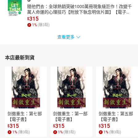
隨他們去：全球熱銷突破1000萬冊現象級巨作！改變千
萬人命運的心理技巧【附放下執念明信片圖】【電子
書】
315
$
1
%
(賺
3
點)
查看更多
本店最新到貨
剑傲重生：第七部
剑傲重生：第一部
剑傲重生：第五部
【電子書】
【電子書】
【電子書】
315
315
315
$
$
$
1
%
(賺
3
點)
1
%
(賺
3
點)
1
%
(賺
3
點)