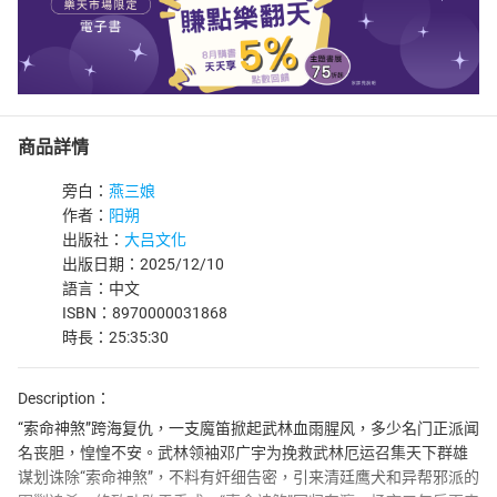
商品詳情
旁白：
燕三娘
作者：
阳朔
出版社：
大吕文化
出版日期：2025/12/10
語言：中文
ISBN：8970000031868
時長：25:35:30
Description：
“索命神煞”跨海复仇，一支魔笛掀起武林血雨腥风，多少名门正派闻
名丧胆，惶惶不安。武林领袖邓广宇为挽救武林厄运召集天下群雄
谋划诛除“索命神煞”，不料有奸细告密，引来清廷鹰犬和异帮邪派的