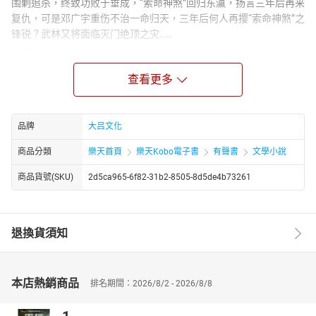
围剿追杀，终致功败于垂成，“索命神煞”回归东瀛，扬言三年后再来
复仇，可是邓广宇重伤不治一命归天，三年后何人再撄“索命神煞”之
锋锐？武林又将面临灭门绝顶之灾……
Author Biograph：
阳朔 1964 年出生于吉林，毕业于吉林大学中文系。1994 年，他以
查看更多
“金庸新” 为笔名创作发表了《九阴九阳》，该书风靡全国，发行量
超过四百万册，推动了后金庸时代大陆武侠小说的发展。1997 年，
时代出版社出版发行了他的《剑圣风清扬》《大侠风清扬》等作
品牌
大吕文化
品，其中《大侠风清扬》和《剑圣风清扬》发行量超 30 万，创下当
时武侠小说销售佳绩。
商品分類
樂天首頁
樂天Kobo電子書
有聲書
文學小說
商品貨號(SKU)
2d5ca965-6f82-31b2-8505-8d5de4b73261
退換貨須知
本店熱銷商品
排名期間：2026/8/2 - 2026/8/8