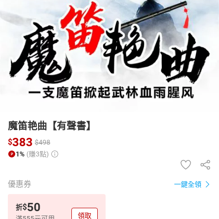
日本購物
電子/紙本書
HOT
魔笛艳曲【有聲書】
383
$
$
498
1%
(賺3點)
優惠券
一鍵全領
50
$
折
領取
滿555元可用