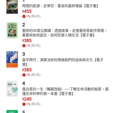
1
時間的起源：史蒂芬．霍金的最終理論【電子書】
455
$
1
%
(賺
4
點)
2
藝術的40堂公開課：透過故事，走進藝術家創作現場，
看藝術如何誕生、如何形塑人類生活【電子書】
385
$
1
%
(賺
3
點)
3
扁平時代：演算法如何限縮我們的品味與文化【電子
書】
385
$
1
%
(賺
3
點)
4
蛋白質的一生（暢銷改版）──了解生命活動的秘密，讀
懂生命科學的第一本書【電子書】
240
$
1
%
(賺
2
點)
5