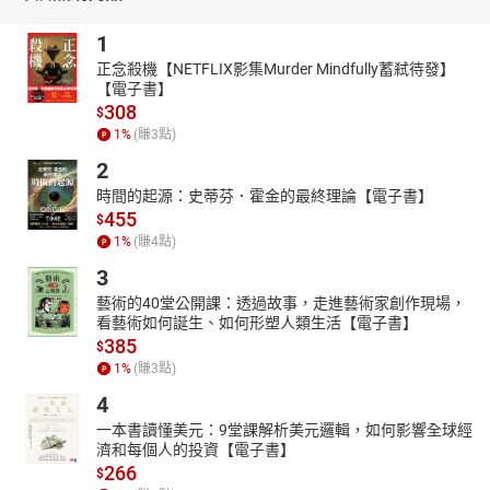
1
正念殺機【NETFLIX影集Murder Mindfully蓄弒待發】
【電子書】
308
$
1
%
(賺
3
點)
2
時間的起源：史蒂芬．霍金的最終理論【電子書】
455
$
1
%
(賺
4
點)
3
藝術的40堂公開課：透過故事，走進藝術家創作現場，
看藝術如何誕生、如何形塑人類生活【電子書】
385
$
1
%
(賺
3
點)
4
一本書讀懂美元：9堂課解析美元邏輯，如何影響全球經
濟和每個人的投資【電子書】
266
$