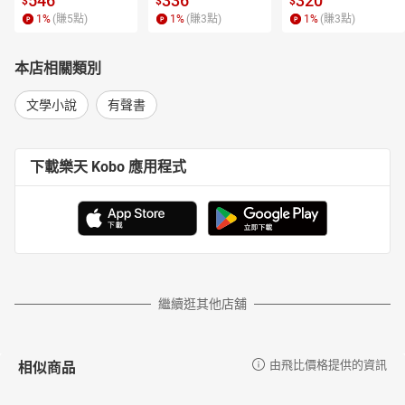
546
336
320
$
$
$
1
%
(賺
5
點)
1
%
(賺
3
點)
1
%
(賺
3
點)
本店相關類別
文學小說
有聲書
下載樂天 Kobo 應用程式
繼續逛其他店舖
相似商品
由飛比價格提供的資訊