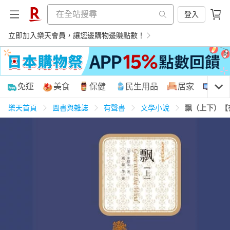
登入
立即加入樂天會員，讓您邊購物邊賺點數！
購物網分類
免運
美食
保健
民生用品
居家
3C
樂天首頁
圖書與雜誌
有聲書
文學小說
飘（上下）【
天天免運
美食蛋糕
養生保健
民生用品
居家生活
3C家電
運動休閒
親子玩具
女裝
男裝
化妝保養
情趣用品