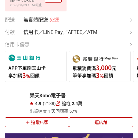
2026/08/09 15:59
截止
配送
無實體配送
免運
付款
信用卡／LINE Pay／AFTEE／ATM
信用卡優惠
樂天Kobo電子書
4.9
(2188)
追蹤
2.4萬
出貨速度
1 天
回應率
57%
追蹤店家
逛店舖