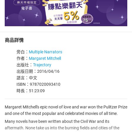
商品詳情
旁白：
Multiple Narrators
作者：
Margaret Mitchell
出版社：
Trajectory
出版日期：2016/04/16
語言：中文
ISBN：9787020093410
時長：51:23:09
Margaret Mitchell's epic novel of love and war won the Pulitzer Prize
and one of the most popular and celebrated movies of all time.
Many novels have been written about the Civil War and its
aftermath. None take us into the burning fields and cities of the