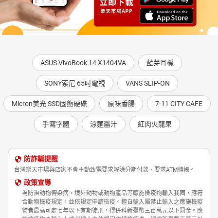
ASUS VivoBook 14 X1404VA
藍芽耳機
SONY索尼 65吋電視
VANS SLIP-ON
Micron美光 SSD固態硬碟
原味香腸
7-11 CITY CAFE
手寫字體
涼麵醬汁
紅肉火龍果
防詐騙提醒
台灣樂天市場與店家不會主動致電要求解除分期付款、要求ATM轉帳。
政策宣導
為防治動物傳染病，境外動物或動物產品等應施檢疫物輸入我國，應符
合動物檢疫規定，並依規定申請檢疫。擅自輸入屬禁止輸入之應施檢疫
物者最高可處七年以下有期徒刑，得併科新臺幣三百萬元以下罰金。應