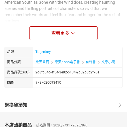
American South as Gone With the Wind does, creating haunting
scenes and thrilling portraits of characters so vivid that we
remember their words and feel their fear and hunger for the rest of
our lives.
In the two main characters, the white-shouldered, irresistible
查看更多
Scarlett and the flashy, contemptuous Rhett, Margaret Mitchell not
only conveyed a timeless story of survival under the harshest of
circumstances, she also created two of the most famous lovers in
品牌
Trajectory
the English-speaking world since Romeo and Juliet.
商品分類
樂天首頁
樂天Kobo電子書
有聲書
文學小說
商品貨號(SKU)
2d8fb84d-4f54-3e82-b134-2b52b8b2f70e
ISBN
9787020093410
退換貨須知
本店熱銷商品
排名期間：2026/7/31 - 2026/8/6