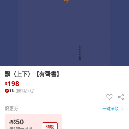
日本購物
電子/紙本書
HOT
飘（上下）【有聲書】
198
$
1%
(賺1點)
優惠券
一鍵全領
50
$
折
領取
滿555元可用