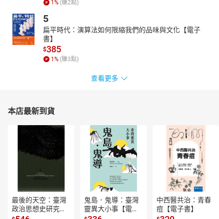
1
%
(賺
2
點)
5
扁平時代：演算法如何限縮我們的品味與文化【電子
書】
385
$
1
%
(賺
3
點)
查看更多
本店最新到貨
最後的天空：臺灣
鬼島．鬼導：臺灣
中西醫共治：青春
政治思想史研究
靈異大小事【電子
痘【電子書】
【電子書】
書】