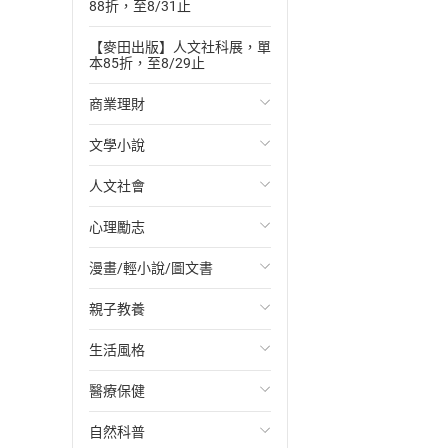
88折，至8/31止
【麥田出版】人文社科展，單
本85折，至8/29止
商業理財
文學小說
投資理財
人文社會
經濟/趨勢
歐美文學
心理勵志
財務/金融
日本文學
國際關係
漫畫/輕小說/圖文書
管理/領導
韓國文學
政治
心靈成長/情緒
親子教養
職場工作術
華文文學
社會科學
人際關係
輕小說
生活風格
成功法
經典文學
台灣/中國歷史
兩性關係
奇幻/科幻
教育現場
醫療保健
行銷/廣告
成長/家庭生活小說
日/韓歷史
心理學
愛情故事
兒童文學/故事
飲食/食譜
自然科普
傳記
懸疑/推理小說
其他歷史/史學
職場/社會寫實
兒童科普/學習
健身/美顏
健康/養生