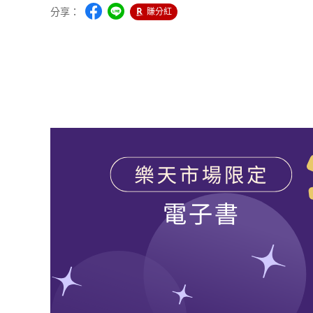
分享：
賺分紅