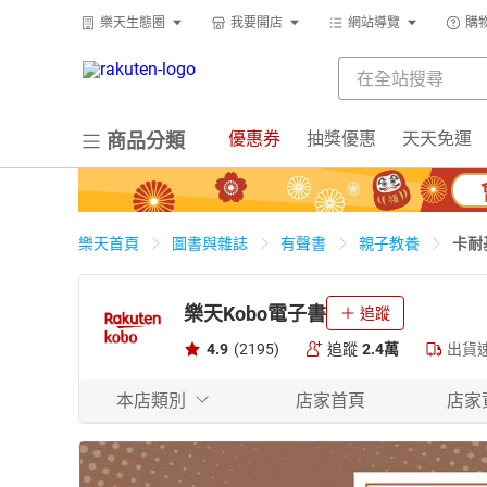
樂天生態圈
我要開店
網站導覽
購
優惠券
抽獎優惠
天天免運
商品分類
卡耐
樂天首頁
圖書與雜誌
有聲書
親子教養
樂天Kobo電子書
追蹤
4.9
(2195)
追蹤
2.4萬
出貨
本店類別
店家首頁
店家