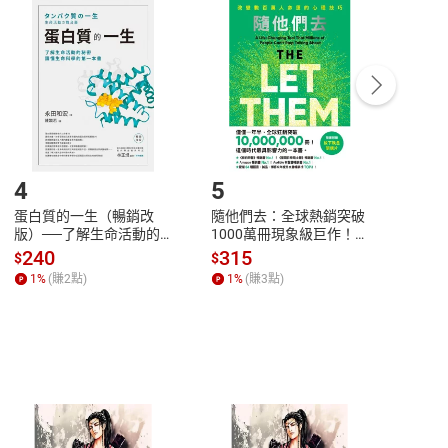
付款
方式
完成
訂單
中點選「瀏覽訂單明細」
>
「申請取消訂單
/
退
Payment
Complete
/退貨。
登入帳號，下載書籍後看書
4
5
6
蛋白質的一生（暢銷改
隨他們去：全球熱銷突破
理當
版）──了解生命活動的
1000萬冊現象級巨作！
快樂
秘密，讀懂生命科學的第
改變千萬人命運的心理技
理解
240
315
30
$
$
$
一本書【電子書】
巧【附放下執念明信片
慮、
1
%
(賺
2
點)
1
%
(賺
3
點)
1
%
圖】【電子書】
書】