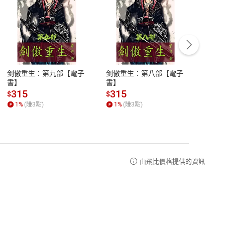
客服資訊
豫期
服務時間：週一到週五 10:00-12:00、
易解
13:00-17:00 (國定假日及例假日休息)
剑傲重生：第九部【電子
剑傲重生：第八部【電子
潜水史
品性
客服電話：0080-1857077
書】
書】
andari
al) Sc
請參
客服信箱：
聯絡店家
315
315
13
$
$
$
r【電
1
%
(賺
3
點)
1
%
(賺
3
點)
1
%
由飛比價格提供的資訊