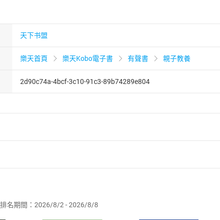
天下书盟
樂天首頁
樂天Kobo電子書
有聲書
親子教養
2d90c74a-4bcf-3c10-91c3-89b74289e804
者保護法
第
19
條第
1
項後段
暨
通訊交易解除權合理例外情事適用
供即為完成之線上服務，經消費者事先同意始提供。」 之商品
排名期間：2026/8/2 - 2026/8/8
訂購本店鋪之商品即代表知悉本店鋪所銷售之商品為電子書，屬
取電子書，不得請求退貨退款。