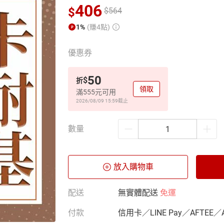
406
$
$
564
1%
(賺4點)
優惠券
50
$
折
領取
滿555元可用
2026/08/09 15:59
截止
數量
放入購物車
配送
無實體配送
免運
付款
信用卡／LINE Pay／AFTEE／