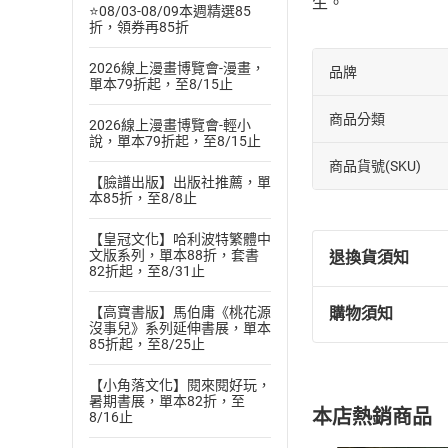
生。
⭐08/03-08/09本週精選85
折，領券再85折
2026線上漫畫博覽會-漫畫，
品牌
單本79折起，至8/15止
商品分類
2026線上漫畫博覽會-輕小
說，單本79折起，至8/15止
商品貨號(SKU)
【臉譜出版】出版社推薦，單
本85折，至8/8止
【皇冠文化】哈利波特繁體中
文版系列，單本88折，套書
退換貨須知
82折起，至8/31止
【高寶書版】馬伯庸《桃花源
購物須知
退換貨規定：
沒事兒》系列延伸書展，單本
85折起，至8/25止
(
一
)
依
消費
內容或一經提
【小角落文化】閱來閱好玩，
購書須知
定。
暑期書展，單本82折，至
本店熱銷商品
8/16止
(
二
)
消費者
且已下載
/
存