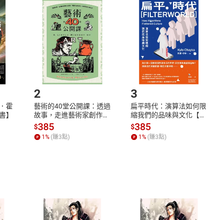
品
放入
購物車
登入
帳號
欲取消訂單或辦理退貨時，請登入樂天市場，並於「我的訂單」
Shopping cart
Login
將依您的申請進行審核，待審核通過後將為您辦理退款事宜。
市場須以整筆訂單為單位進行取消/退貨，恕無法以單支商品取消
如何開始使用？
.選擇閱讀載具
Step2.
2
3
．霍
藝術的40堂公開課：透過
扁平時代：演算法如何限
書】
故事，走進藝術家創作現
縮我們的品味與文化【電
場，看藝術如何誕生、如
子書】
385
385
$
$
何形塑人類生活【電子
1
%
(賺
3
點)
1
%
(賺
3
點)
書】