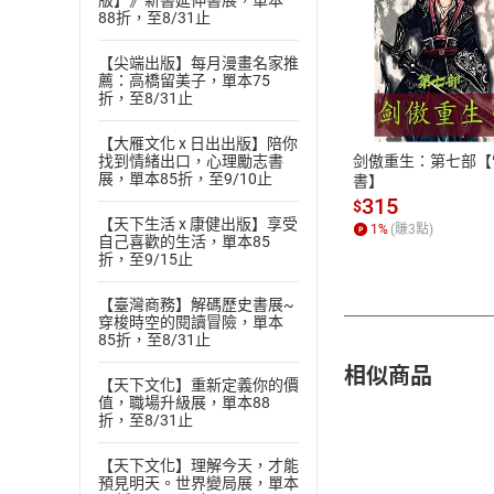
版】》新書延伸書展，單本
88折，至8/31止
【尖端出版】每月漫畫名家推
付款方
薦：高橋留美子，單本75
折，至8/31止
ATM轉帳、信用卡
【大雁文化 x 日出出版】陪你
剑傲重生：第七部【
找到情緒出口，心理勵志書
展，單本85折，至9/10止
書】
315
$
【天下生活 x 康健出版】享受
1
%
(賺
3
點)
自己喜歡的生活，單本85
折，至9/15止
【臺灣商務】解碼歷史書展~
穿梭時空的閱讀冒險，單本
85折，至8/31止
相似商品
【天下文化】重新定義你的價
值，職場升級展，單本88
折，至8/31止
【天下文化】理解今天，才能
預見明天。世界變局展，單本