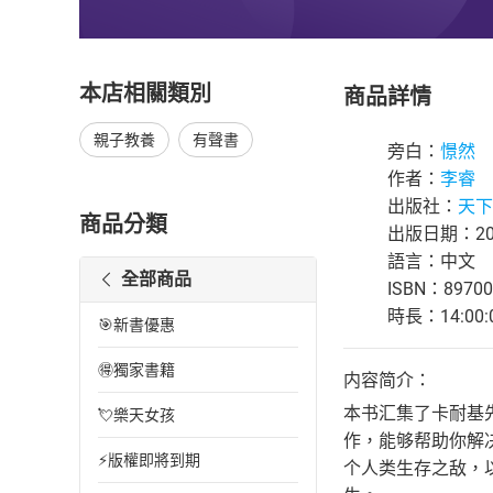
本店相關類別
商品詳情
親子教養
有聲書
旁白：
憬然
作者：
李睿
出版社：
天下
商品分類
出版日期：202
語言：中文
全部商品
ISBN：89700
時長：14:00:
🎯新書優惠
🉐獨家書籍
内容简介：
本书汇集了卡耐基
💘樂天女孩
作，能够帮助你解
⚡版權即將到期
个人类生存之敌，