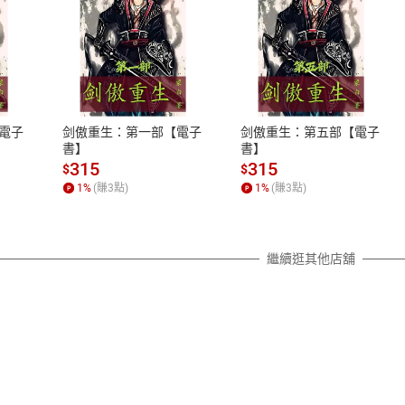
式
退換貨規範
、LINE PAY、AFTEE
本店是否提供消費者保護法七日猶
之權利，遽消費者保護法及通訊交
電子
剑傲重生：第一部【電子
剑傲重生：第五部【電子
除權合理例外情事適用準則，依商
書】
書】
質各有不同規定。詳細退換貨說明
315
315
$
$
照各商品說明。
1
%
(賺
3
點)
1
%
(賺
3
點)
詳細說明
繼續逛其他店舖