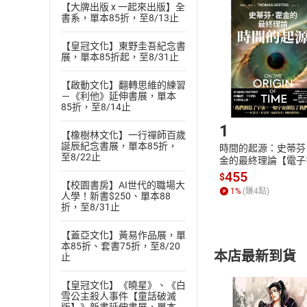
挑選
商
【大牌出版 x 一起來出版】全
書系，單本85折，至8/13止
退貨方式：您
Choose
貨」，本店鋪
【皇冠文化】東野圭吾紀念書
請注意，樂天
展，單本85折起，至8/31止
購書後，
【啟動文化】翻轉思維的練習
－《利他》延伸書展，單本
Step1
85折，至8/14止
1
【橡樹林文化】一行禪師百歲
誕辰紀念書展，單本85折，
時間的起源：史蒂芬
至8/22止
金的最終理論【電子
455
$
【校園書房】AI世代的職場大
1
%
(賺
4
點)
人學！新書$250、單本88
折，至8/31止
【蓋亞文化】黃易作品展，單
本85折、套書75折，至8/20
本店最新到貨
止
【皇冠文化】《曉星》、《白
雪公主殺人事件【童話破滅