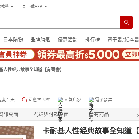
物教學
下載APP
日本購物
品牌旗艦
優惠活動
排行榜
電子書/紙本
基人性经典故事全知道【有聲書】
速度
1 天
回應率
57%
人氣店家
電子發票
資訊頁面
配送與付款頁面
所有商品
卡耐基人性经典故事全知道【