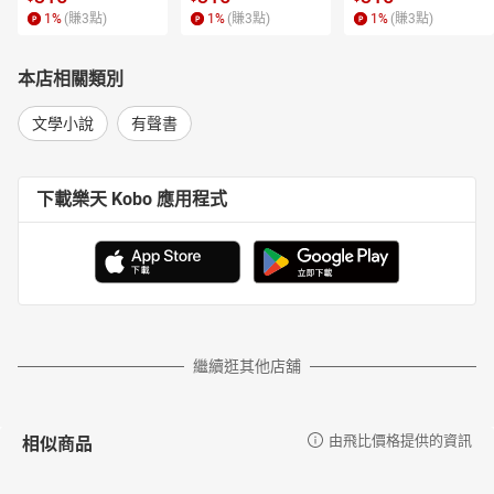
1
%
(賺
3
點)
1
%
(賺
3
點)
1
%
(賺
3
點)
本店相關類別
文學小說
有聲書
下載樂天 Kobo 應用程式
繼續逛其他店舖
相似商品
由飛比價格提供的資訊