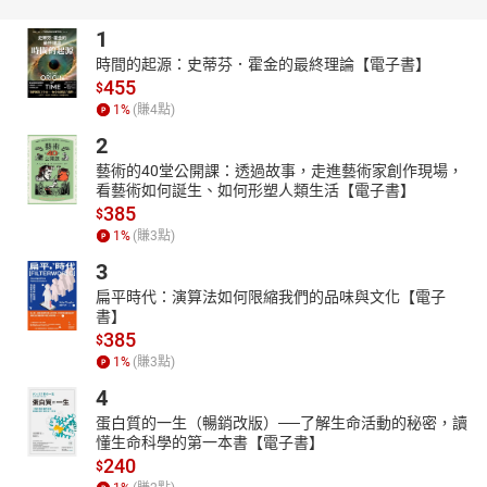
1
時間的起源：史蒂芬．霍金的最終理論【電子書】
455
$
1
%
(賺
4
點)
2
藝術的40堂公開課：透過故事，走進藝術家創作現場，
看藝術如何誕生、如何形塑人類生活【電子書】
385
$
1
%
(賺
3
點)
3
扁平時代：演算法如何限縮我們的品味與文化【電子
書】
385
$
1
%
(賺
3
點)
4
蛋白質的一生（暢銷改版）──了解生命活動的秘密，讀
懂生命科學的第一本書【電子書】
240
$