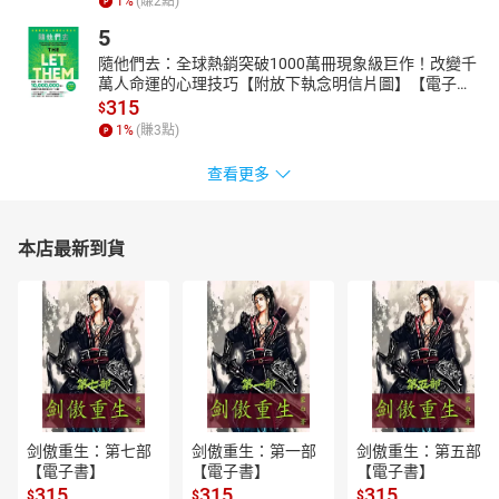
1
%
(賺
2
點)
5
隨他們去：全球熱銷突破1000萬冊現象級巨作！改變千
萬人命運的心理技巧【附放下執念明信片圖】【電子
書】
315
$
1
%
(賺
3
點)
查看更多
本店最新到貨
剑傲重生：第七部
剑傲重生：第一部
剑傲重生：第五部
【電子書】
【電子書】
【電子書】
315
315
315
$
$
$