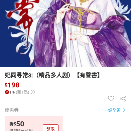
日本購物
電子/紙本書
HOT
妃同寻常3|（精品多人剧）【有聲書】
198
$
1%
(賺1點)
優惠券
一鍵全領
50
$
折
領取
滿555元可用