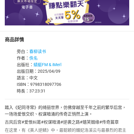
商品詳情
旁白：
春柳读书
作者：
佚名
出版社：
蜻蜓FM & iMerl
出版日期：2025/04/09
語言：中文
ISBN：9798318097706
時長：37:23:31
踏入《妃同寻常》的绮丽世界，仿佛穿越至千年之前的繁华后宫，
一场场爱恨交织、权谋暗涌的传奇正悄然上演。
古风后宫#爱恨纠葛#权谋暗涌#逆袭之路#嬉笑姻缘#传奇篇章
在这里，有《美人逆鳞》中，最聪颖的媚妃洛溪云与最暴烈的君主