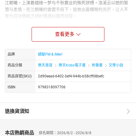
江朝曦，上演着缱绻一梦与千秋霸业的殊死拼搏。洛溪云以她的智
慧与柔情，在江朝曦的雷霆手段下，绽放出最耀眼的光芒，让人不
禁为这对宿敌之间的情感纠葛而动容。
转而步入《玫瑰太子妃》的宫闱深处，一位宫斗女主以碾压众人的
姿态，让处心积虑的权谋男主也甘拜下风。她以独特的魅力与智
查看更多
慧，在波谲云诡的后宫中，书写着属于自己的传奇篇章。
《盛宠之下》则是一场关于爱与占有的较量。病娇摄政王、偏执太
子、神秘公子、美貌王爷，四位风华绝代的男子，为了争夺佳人的
品牌
蜻蜓FM & iMerl
芳心，不惜一切代价。他们或囚禁、或抢夺、或私奔、或悉心照
商品分類
樂天首頁
樂天Kobo電子書
有聲書
文學小說
顾，将这场盛宠之下的爱恨情仇演绎得淋漓尽致。
而在《妃我倾城》中，一位女扮男装的小侍卫，在受尽后宅女人心
商品貨號(SKU)
2d90eead-6402-3ef4-944b-b58cff08befc
计陷害后，终于蜕变为富贵荣华、千般宠爱于一身的王妃。她的逆
袭之路，充满了艰辛与泪水，却也闪耀着坚韧与智慧的光芒。
ISBN
9798318097706
最后，《嬉笑姻缘乱君心》以轻松幽默的笔触，讲述了一段嬉笑姻
缘。女主在客栈中认了护国将军做师兄，又在王府里认了落小王爷
做儿子。在跟帅哥哥谈情说爱的同时，那个病弱皇帝美人居然也来
退換貨須知
横插一脚，让这段本就复杂的感情更加扑朔迷离。
https://youtube.com/@tianxiagushi?si=ZstiltPoiwO0g4fT
http://www.youtube.com/channel/UC2yhCURng4uUj_phEqZwKig/
本店熱銷商品
排名期間：2026/8/2 - 2026/8/8