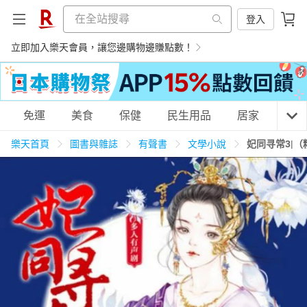
登入
立即加入樂天會員，讓您邊購物邊賺點數！
購物網分類
免運
美食
保健
民生用品
居家
3C
樂天首頁
圖書與雜誌
有聲書
文學小說
妃同寻常3|
天天免運
美食蛋糕
養生保健
民生用品
居家生活
3C家電
運動休閒
親子玩具
女裝
男裝
化妝保養
情趣用品