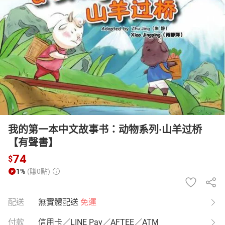
日本購物
電子/紙本書
HOT
我的第一本中文故事书：动物系列·山羊过桥
【有聲書】
74
$
1%
(賺0點)
配送
無實體配送
免運
付款
信用卡／LINE Pay／AFTEE／ATM