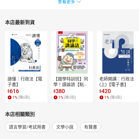
查看更多
本店最新到貨
讀懂：行政法【電
【國學特訓班】同
老師開講：行政法
子書】
學！讀論語【點閱
(上)【電子書】
率最高的孔子篇】
616
380
420
$
$
$
逗趣的文配圖情境
1
%
(賺
6
點)
1
%
(賺
3
點)
1
%
(賺
4
點)
式講解，學習聖人
老師和學霸弟子的
高情商，開拓人生
本店相關類別
格局！【電子書】
語言學習/考試用書
文學小說
有聲書