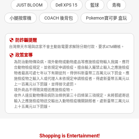
JUST BLOOM
Dell XPS 15
籃球
青梅
小腿按摩機
COACH 後背包
Pokemon寶可夢 盒玩
防詐騙提醒
台灣樂天市場與店家不會主動致電要求解除分期付款、要求ATM轉帳。
政策宣導
為防治動物傳染病，境外動物或動物產品等應施檢疫物輸入我國，應符
合動物檢疫規定，並依規定申請檢疫。擅自輸入屬禁止輸入之應施檢疫
物者最高可處七年以下有期徒刑，得併科新臺幣三百萬元以下罰金。應
施檢疫物之輸入人或代理人未依規定申請檢疫者，得處新臺幣五萬元以
上一百萬元以下罰鍰，並得按次處罰。
境外商品不得隨貨贈送應施檢疫物。
收件人違反動物傳染病防治條例第三十四條第三項規定，未將郵遞寄送
輸入之應施檢疫物送交輸出入動物檢疫機關銷燬者，處新臺幣三萬元以
上十五萬元以下罰鍰。
Shopping is Entertainment!