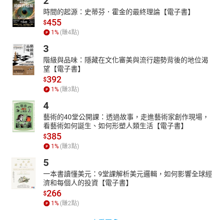
2
時間的起源：史蒂芬．霍金的最終理論【電子書】
455
$
1
%
(賺
4
點)
3
階級與品味：隱藏在文化審美與流行趨勢背後的地位渴
望【電子書】
392
$
1
%
(賺
3
點)
4
藝術的40堂公開課：透過故事，走進藝術家創作現場，
看藝術如何誕生、如何形塑人類生活【電子書】
385
$
1
%
(賺
3
點)
5
一本書讀懂美元：9堂課解析美元邏輯，如何影響全球經
濟和每個人的投資【電子書】
266
$
1
%
(賺
2
點)