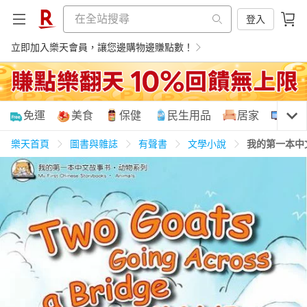
登入
立即加入樂天會員，讓您邊購物邊賺點數！
購物網分類
免運
美食
保健
民生用品
居家
3C
樂天首頁
圖書與雜誌
有聲書
文學小說
我的第一本中
天天免運
美食蛋糕
養生保健
民生用品
居家生活
3C家電
運動休閒
親子玩具
女裝
男裝
化妝保養
情趣用品