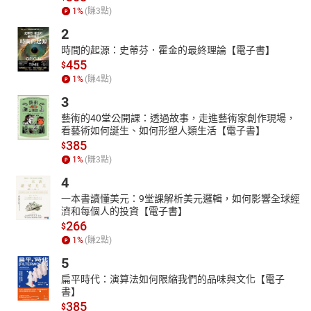
1
%
(賺
3
點)
2
時間的起源：史蒂芬．霍金的最終理論【電子書】
455
$
1
%
(賺
4
點)
3
藝術的40堂公開課：透過故事，走進藝術家創作現場，
看藝術如何誕生、如何形塑人類生活【電子書】
385
$
1
%
(賺
3
點)
4
一本書讀懂美元：9堂課解析美元邏輯，如何影響全球經
濟和每個人的投資【電子書】
266
$
1
%
(賺
2
點)
5
扁平時代：演算法如何限縮我們的品味與文化【電子
書】
385
$