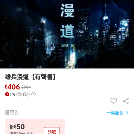
日本購物
電子/紙本書
HOT
雄兵漫道【有聲書】
406
$
$
564
1%
(賺4點)
優惠券
一鍵全領
50
$
折
領取
滿555元可用