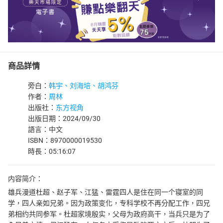
商品詳情
旁白：
韩宇、刘海培、胡鸿芬
作者：
周林
出版社：
东方视角
出版日期：2024/09/30
語言：中文
ISBN：8970000019530
時長：05:16:07
内容简介：
雄兵漫道杜超、赵子军、江猛、雷霆四人是住在同一个寝室的同
学，四人亲如兄弟。因为政策变化，专科学校不再分配工作，四兄
弟相约共同参军。杜超家境殷实，父母为政府高干，当兵只是为了