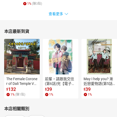
1
%
(賺
3
點)
查看更多
本店最新到貨
The Female Corone
前輩，請跟我交往
May I help you? 漸
r of Dali Temple Vo
(第6話)完【電子
近戀愛物語(第5話)
l.6【有聲書】
書】
【電子書】
132
39
39
$
$
$
1
%
(賺
1
點)
1
%
1
%
本店相關類別