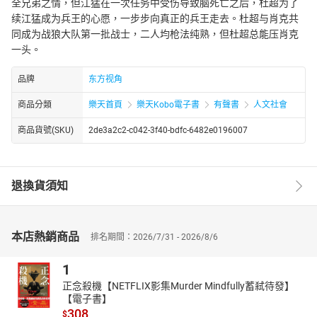
全兄弟之情，但江猛在一次任务中受伤导致脑死亡之后，杜超为了
续江猛成为兵王的心愿，一步步向真正的兵王走去。杜超与肖克共
同成为战狼大队第一批战士，二人均枪法纯熟，但杜超总能压肖克
一头。
品牌
东方视角
商品分類
樂天首頁
樂天Kobo電子書
有聲書
人文社會
商品貨號(SKU)
2de3a2c2-c042-3f40-bdfc-6482e0196007
退換貨須知
本店熱銷商品
排名期間：2026/7/31 - 2026/8/6
1
正念殺機【NETFLIX影集Murder Mindfully蓄弒待發】
【電子書】
308
$