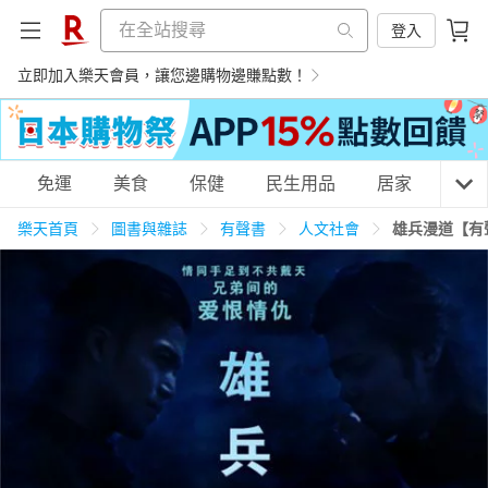
登入
立即加入樂天會員，讓您邊購物邊賺點數！
購物網分類
免運
美食
保健
民生用品
居家
3C
樂天首頁
圖書與雜誌
有聲書
人文社會
雄兵漫道【有
天天免運
美食蛋糕
養生保健
民生用品
居家生活
3C家電
運動休閒
親子玩具
女裝
男裝
化妝保養
情趣用品