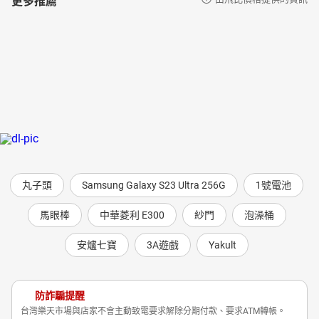
丸子頭
Samsung Galaxy S23 Ultra 256G
1號電池
馬眼棒
中華菱利 E300
紗門
泡澡桶
安爐七寶
3A遊戲
Yakult
防詐騙提醒
台灣樂天市場與店家不會主動致電要求解除分期付款、要求ATM轉帳。