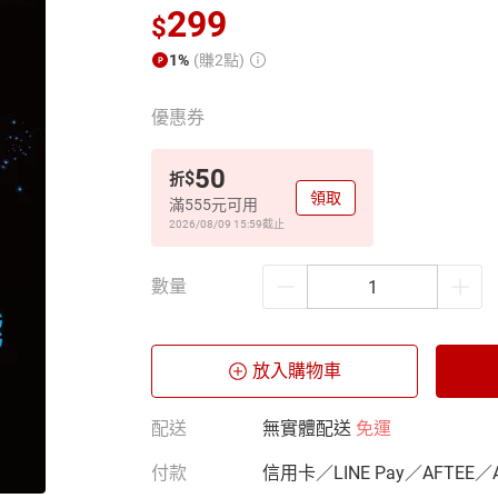
299
$
1%
(賺2點)
優惠券
50
$
折
領取
滿555元可用
2026/08/09 15:59
截止
數量
放入購物車
配送
無實體配送
免運
付款
信用卡／LINE Pay／AFTEE／