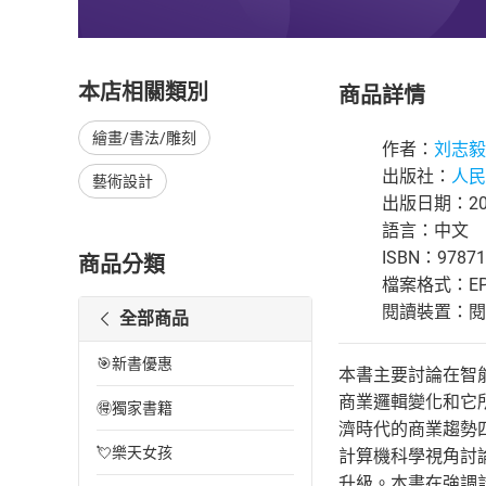
本店相關類別
商品詳情
繪畫/書法/雕刻
作者：
刘志毅
出版社：
人民
藝術設計
出版日期：202
語言：中文
ISBN：97871
商品分類
檔案格式：EP
閱讀裝置：閱讀器
全部商品
🎯新書優惠
本書主要討論在智
商業邏輯變化和它
🉐獨家書籍
濟時代的商業趨勢
💘樂天女孩
計算機科學視角討
升級。本書在強調