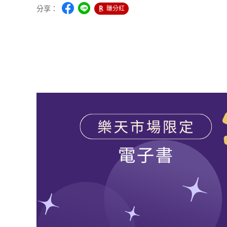
分享：
賺分紅