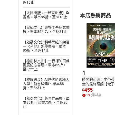
8/16止
內容或一經提
購書須知
定。
【大牌出版 x 一起來出版】全
本店熱銷商品
(
二
)
消費者
書系，單本85折，至8/13止
且已下載
/
存
挑選
商
【皇冠文化】東野圭吾紀念書
退貨方式：您
展，單本85折起，至8/31止
Choose
貨」，本店鋪
【啟動文化】翻轉思維的練習
請注意，樂天
－《利他》延伸書展，單本
購書後，
85折，至8/14止
【橡樹林文化】一行禪師百歲
Step1
誕辰紀念書展，單本85折，
至8/22止
1
時間的起源：史蒂芬
【校園書房】AI世代的職場大
人學！新書$250、單本88
金的最終理論【電子
折，至8/31止
455
$
1
%
(賺
4
點)
【蓋亞文化】黃易作品展，單
本85折、套書75折，至8/20
止