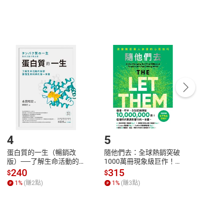
，不適用消保法第
19
條第
1
項七日內無條件退貨之規
非以有形媒介提供之數位內容，消費者同意若訂購後
付款
方式
完成
訂單
中點選「瀏覽訂單明細」
>
「申請取消訂單
/
退
Payment
Complete
/退貨。
登入帳號，下載書籍後看書
4
5
6
蛋白質的一生（暢銷改
隨他們去：全球熱銷突破
理當
版）──了解生命活動的
1000萬冊現象級巨作！
快樂
秘密，讀懂生命科學的第
改變千萬人命運的心理技
理解
240
315
30
$
$
$
一本書【電子書】
巧【附放下執念明信片
慮、
1
%
(賺
2
點)
1
%
(賺
3
點)
1
%
圖】【電子書】
書】