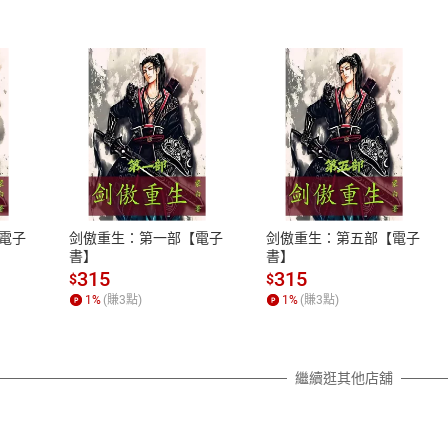
式
退換貨規範
、LINE PAY、AFTEE
本店是否提供消費者保護法七日猶
之權利，遽消費者保護法及通訊交
電子
剑傲重生：第一部【電子
剑傲重生：第五部【電子
除權合理例外情事適用準則，依商
書】
書】
質各有不同規定。詳細退換貨說明
315
315
$
$
照各商品說明。
1
%
(賺
3
點)
1
%
(賺
3
點)
詳細說明
繼續逛其他店舖