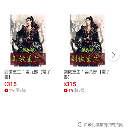
客服資訊
豫期
服務時間：週一到週五 10:00-12:00、
易解
13:00-17:00 (國定假日及例假日休息)
剑傲重生：第九部【電子
剑傲重生：第八部【電子
潜水史
品性
客服電話：0080-1857077
書】
書】
andari
al) Sc
請參
客服信箱：
聯絡店家
315
315
13
$
$
$
r【電
1
%
(賺
3
點)
1
%
(賺
3
點)
1
%
由飛比價格提供的資訊