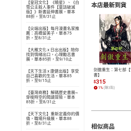
【皇冠文化】《曉星》、《白
本店最新到貨
雪公主殺人事件【童話破滅
版】》新書延伸書展，單本
88折，至8/31止
【尖端出版】每月漫畫名家推
薦：高橋留美子，單本75
折，至8/31止
付款方
【大雁文化 x 日出出版】陪你
找到情緒出口，心理勵志書
ATM轉帳、信用卡
展，單本85折，至9/10止
剑傲重生：第七部【
【天下生活 x 康健出版】享受
書】
自己喜歡的生活，單本85
折，至9/15止
315
$
1
%
(賺
3
點)
【臺灣商務】解碼歷史書展~
穿梭時空的閱讀冒險，單本
85折，至8/31止
【天下文化】重新定義你的價
值，職場升級展，單本88
折，至8/31止
相似商品