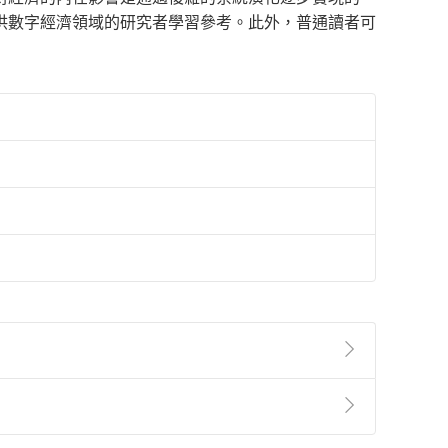
供數字經濟領域的研究者學習參考。此外，普通讀者可
準則
第
2
條第
5
款之規定，「非以有形媒介提供之數位