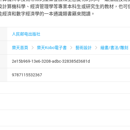
校計算機科學、經濟管理學等專業本科生或研究生的教材，也可
能經濟和數字經濟學的一本通識類書籍來閱讀。
人民邮电出版社
樂天首頁
樂天Kobo電子書
藝術設計
繪畫/書法/雕刻
2e15b969-13e6-3208-adbc-328385d3681d
9787115532367
者保護法
第
19
條第
1
項後段
暨
通訊交易解除權合理例外情事適用