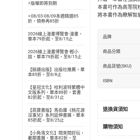
⚡版權即將到期
本書可作為高等院
將本書作為瞭解智
⭐08/03-08/09本週精選85
折，領券再85折
2026線上漫畫博覽會-漫畫，
品牌
單本79折起，至8/15止
商品分類
2026線上漫畫博覽會-輕小
說，單本79折起，至8/15止
商品貨號(SKU)
【臉譜出版】出版社推薦，單
本85折，至8/8止
ISBN
【皇冠文化】哈利波特繁體中
文版系列，單本88折，套書
82折起，至8/31止
退換貨須知
【高寶書版】馬伯庸《桃花源
沒事兒》系列延伸書展，單本
85折起，至8/25止
購物須知
退換貨規定：
【小角落文化】閱來閱好玩，
(
一
)
依
消費
暑期書展，單本82折，至