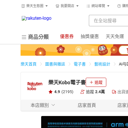
樂天生態圈
我要開店
網站導覽
購
優惠券
抽獎優惠
天天免運
商品分類
AI
樂天首頁
圖書與雜誌
電子書
藝術設計
樂天Kobo電子書
追蹤
4.9
(2195)
追蹤
2.4萬
出貨
本店類別
店家首頁
店家