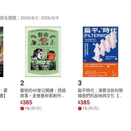
供即為完成之線上服務，經消費者事先同意始提供。」 之商品
排名期間：2026/8/2 - 2026/8/8
訂購本店鋪之商品即代表知悉本店鋪所銷售之商品為電子書，屬
取電子書，不得請求退貨退款。
品
放入
購物車
登入
帳號
欲取消訂單或辦理退貨時，請登入樂天市場，並於「我的訂單」
Shopping cart
Login
將依您的申請進行審核，待審核通過後將為您辦理退款事宜。
市場須以整筆訂單為單位進行取消/退貨，恕無法以單支商品取消
如何開始使用？
.選擇閱讀載具
Step2.
2
3
．霍
藝術的40堂公開課：透過
扁平時代：演算法如何限
書】
故事，走進藝術家創作現
縮我們的品味與文化【電
場，看藝術如何誕生、如
子書】
385
385
$
$
何形塑人類生活【電子
1
%
(賺
3
點)
1
%
(賺
3
點)
書】