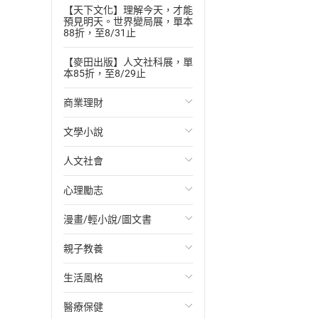
【天下文化】理解今天，才能
預見明天。世界變局展，單本
88折，至8/31止
【麥田出版】人文社科展，單
本85折，至8/29止
商業理財
文學小說
投資理財
人文社會
經濟/趨勢
歐美文學
心理勵志
財務/金融
日本文學
國際關係
漫畫/輕小說/圖文書
管理/領導
韓國文學
政治
心靈成長/情緒
親子教養
職場工作術
華文文學
社會科學
人際關係
輕小說
生活風格
成功法
經典文學
台灣/中國歷史
兩性關係
奇幻/科幻
教育現場
醫療保健
行銷/廣告
成長/家庭生活小說
日/韓歷史
心理學
愛情故事
兒童文學/故事
飲食/食譜