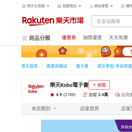
樂天生態圈
我要開店
網站導覽
購
優惠券
抽獎優惠
天天免運
商品分類
樂天首頁
圖書與雜誌
電子書
語言學習/考試用書
樂天Kobo電子書
追蹤
4.9
(2188)
追蹤
2.4萬
出貨
本店類別
店家首頁
店家