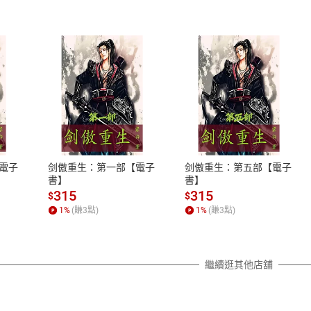
式
退換貨規範
、LINE PAY、AFTEE
本店是否提供消費者保護法七日猶
之權利，遽消費者保護法及通訊交
電子
剑傲重生：第一部【電子
剑傲重生：第五部【電子
除權合理例外情事適用準則，依商
書】
書】
質各有不同規定。詳細退換貨說明
315
315
$
$
照各商品說明。
1
%
(賺
3
點)
1
%
(賺
3
點)
詳細說明
繼續逛其他店舖