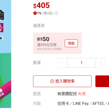
405
$
1%
(賺4點)
優惠券
50
$
折
領取
滿555元可用
2026/08/09 15:59
截止
數量
放入購物車
配送
無實體配送
免運
付款
信用卡／LINE Pay／AFTEE／