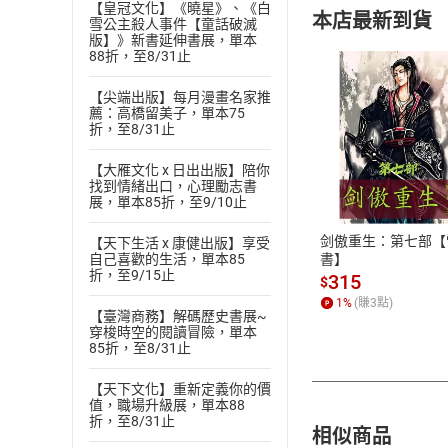
【皇冠文化】《曉星》、《白
本店最新到貨
雪公主殺人事件【童話破滅
版】》新書延伸書展，單本
88折，至8/31止
【尖端出版】每月漫畫名家推
薦：高橋留美子，單本75
折，至8/31止
付款方
【大雁文化 x 日出出版】陪你
找到情緒出口，心理勵志書
ATM轉帳、信用卡
展，單本85折，至9/10止
剑傲重生：第七部【
【天下生活 x 康健出版】享受
書】
自己喜歡的生活，單本85
折，至9/15止
315
$
1
%
(賺
3
點)
【臺灣商務】解碼歷史書展~
穿梭時空的閱讀冒險，單本
85折，至8/31止
【天下文化】重新定義你的價
值，職場升級展，單本88
折，至8/31止
相似商品