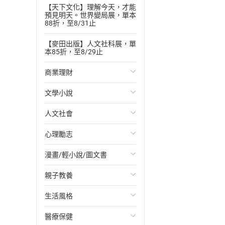
【天下文化】理解今天，才能
預見明天。世界變局展，單本
88折，至8/31止
【麥田出版】人文社科展，單
本85折，至8/29止
商業理財
文學小說
投資理財
人文社會
經濟/趨勢
歐美文學
心理勵志
財務/金融
日本文學
國際關係
漫畫/輕小說/圖文書
管理/領導
韓國文學
政治
心靈成長/情緒
親子教養
職場工作術
華文文學
社會科學
人際關係
輕小說
生活風格
成功法
經典文學
台灣/中國歷史
兩性關係
奇幻/科幻
教育現場
醫療保健
行銷/廣告
成長/家庭生活小說
日/韓歷史
心理學
愛情故事
兒童文學/故事
飲食/食譜