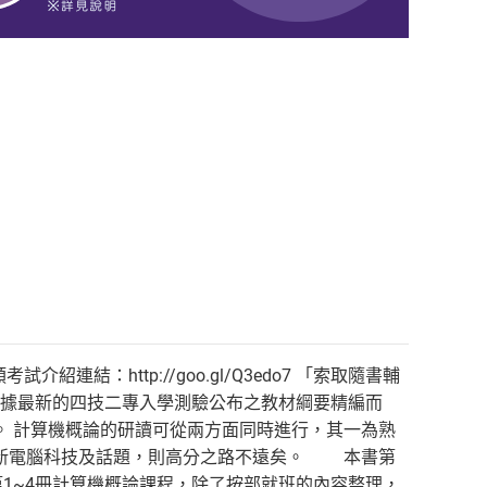
類考試介紹連結：http://goo.gl/Q3edo7 「索取隨書輔
1.html」 本書依據最新的四技二專入學測驗公布之教材綱要精編而
。 計算機概論的研讀可從兩方面同時進行，其一為熟
最新電腦科技及話題，則高分之路不遠矣。 本書第
1~4冊計算機概論課程，除了按部就班的內容整理，