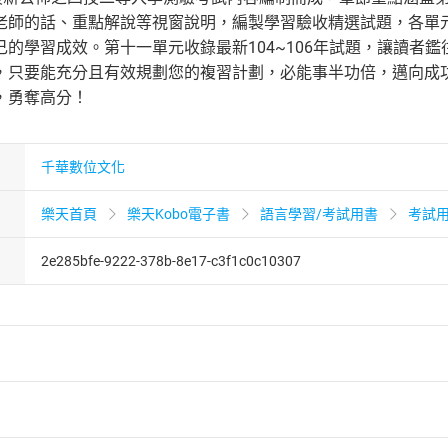
老師的話、重點解說等視窗說明，編製學習驗收精選試題，各單
己的學習成效。第十一單元收錄最新104~106年試題，讓讀者
只要能充分且有效規劃您的複習計劃，必能事半功倍，邁向成功。
，勇奪高分！
千華數位文化
樂天首頁
樂天Kobo電子書
語言學習/考試用書
考試
2e285bfe-9222-378b-8e17-c3f1c0c10307
者保護法
第
19
條第
1
項後段
暨
通訊交易解除權合理例外情事適用