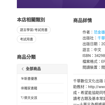
本店相關類別
商品詳情
語言學習/考試用書
作者：
范金雄
出版社：
千華
考試用書
出版日期：201
語言：中文
ISBN：34298
商品分類
檔案格式：EP
閱讀裝置：閱讀器
全部商品
🎯新書優惠
千華數位文化出版 書號：
助教材：http://w
🉐獨家書籍
成，希望能協助同
💘樂天女孩
讀考古題及基本常
一~十單元為根據