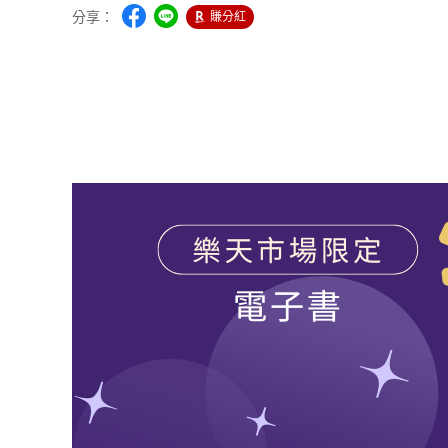
分享：
賺分紅