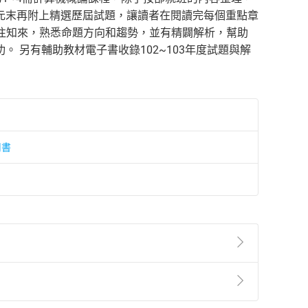
元末再附上精選歷屆試題，讓讀者在閱讀完每個重點章
鑑往知來，熟悉命題方向和趨勢，並有精闢解析，幫助
 另有輔助教材電子書收錄102~103年度試題與解
用書
準則
第
2
條第
5
款之規定，「非以有形媒介提供之數位