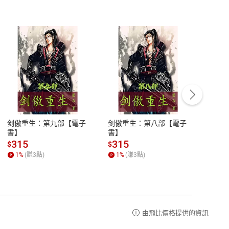
客服資訊
豫期
服務時間：週一到週五 10:00-12:00、
易解
13:00-17:00 (國定假日及例假日休息)
剑傲重生：第九部【電子
剑傲重生：第八部【電子
潜水史
品性
客服電話：0080-1857077
書】
書】
andari
al) Sc
請參
客服信箱：
聯絡店家
315
315
13
$
$
$
r【電
1
%
(賺
3
點)
1
%
(賺
3
點)
1
%
由飛比價格提供的資訊