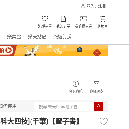
登入 / 註冊
追蹤清單
我的訂單
我的優惠券
購物車
書
樂集點
樂天點數
旅遊訂房
店家資訊
聯絡店家
如何使用
科大四技](千華)【電子書】