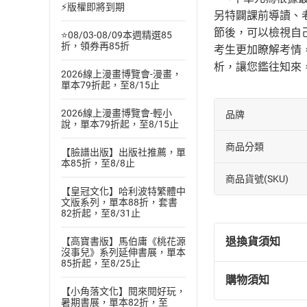
⚡版權即將到期
另特闢課前導讀、
節後，可以檢視自
⭐08/03-08/09本週精選85
折，領券再85折
考生更加瞭解考情，
析，讓您鑑往知來
2026線上漫畫博覽會-漫畫，
單本79折起，至8/15止
2026線上漫畫博覽會-輕小
品牌
說，單本79折起，至8/15止
商品分類
【臉譜出版】出版社推薦，單
本85折，至8/8止
商品貨號(SKU)
【皇冠文化】哈利波特繁體中
文版系列，單本88折，套書
82折起，至8/31止
退換貨須知
【高寶書版】馬伯庸《桃花源
沒事兒》系列延伸書展，單本
85折起，至8/25止
購物須知
退換貨規定：
【小角落文化】閱來閱好玩，
暑期書展，單本82折，至
(
一
)
依
消費