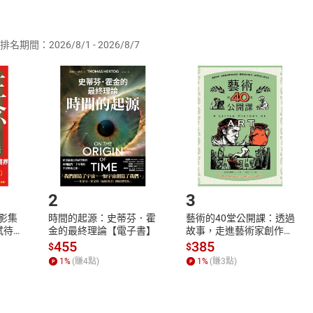
供即為完成之線上服務，經消費者事先同意始提供。」 之商品
排名期間：2026/8/1 - 2026/8/7
訂購本店鋪之商品即代表知悉本店鋪所銷售之商品為電子書，屬
取電子書，不得請求退貨退款。
品
放入
購物車
登入
帳號
欲取消訂單或辦理退貨時，請登入樂天市場，並於「我的訂單」
Shopping cart
Login
將依您的申請進行審核，待審核通過後將為您辦理退款事宜。
市場須以整筆訂單為單位進行取消/退貨，恕無法以單支商品取消
如何開始使用？
.選擇閱讀載具
Step2.
2
3
X影集
時間的起源：史蒂芬．霍
藝術的40堂公開課：透過
蓄弒待
金的最終理論【電子書】
故事，走進藝術家創作現
場，看藝術如何誕生、如
455
385
$
$
何形塑人類生活【電子
1
%
(賺
4
點)
1
%
(賺
3
點)
書】