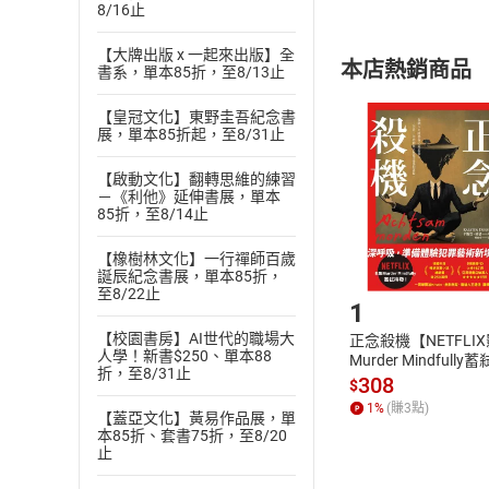
8/16止
內容或一經提
購書須知
定。
【大牌出版 x 一起來出版】全
本店熱銷商品
書系，單本85折，至8/13止
(
二
)
消費者
且已下載
/
存
挑選
商
【皇冠文化】東野圭吾紀念書
展，單本85折起，至8/31止
退貨方式：您
Choose
貨」，本店鋪
【啟動文化】翻轉思維的練習
請注意，樂天
－《利他》延伸書展，單本
購書後，
85折，至8/14止
【橡樹林文化】一行禪師百歲
Step1
誕辰紀念書展，單本85折，
至8/22止
1
【校園書房】AI世代的職場大
正念殺機【NETFLI
人學！新書$250、單本88
Murder Mindfully
折，至8/31止
發】【電子書】
308
$
1
%
(賺
3
點)
【蓋亞文化】黃易作品展，單
本85折、套書75折，至8/20
止