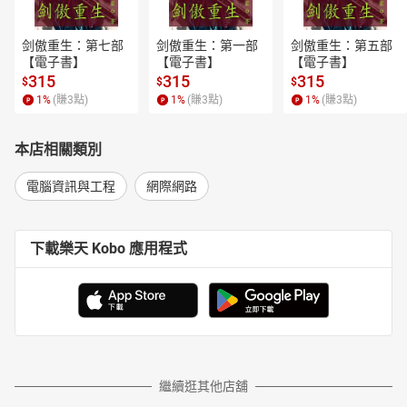
剑傲重生：第七部
剑傲重生：第一部
剑傲重生：第五部
【電子書】
【電子書】
【電子書】
315
315
315
$
$
$
1
%
(賺
3
點)
1
%
(賺
3
點)
1
%
(賺
3
點)
本店相關類別
電腦資訊與工程
網際網路
下載樂天 Kobo 應用程式
繼續逛其他店舖