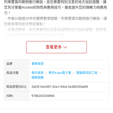
列舉豐富的範例進行解說，並在需要特別注意的地方加註提醒，讓
您充分掌握Access的特性與應用技巧，徹底提升您的理解力與應用
力！
．作者以超過30年的實際教學經驗，列舉豐富的範例進行解說，讓
您有效率的抓住學習重點！
．步驟式教學，並在需要特別注意及說明的地方加註提醒，是學習
Access資料庫管理與應用的最佳入門書。
．以貼近實務的人事資料為例，貫穿全書各章節，由淺入深詳細說
明Access的相關功能與應用技巧，包含：資料表、索引、查詢、關
查看更多
聯、表單、報表及巨集…等主題，並適時加入相關之函數，使其內容
更充實、更實用。
．書中範例均提供執行前及執行後兩個檔案，讓您可以在實際練習
品牌
碁峰資訊
完成後對照比較，教學或自修上都更加方便。
商品分類
樂天首頁
樂天Kobo電子書
電腦資訊與工程
．書末透過幾個簡單巨集，將所學的成果連結在一起，彙總成一簡
網際網路
單又不失華麗的應用系統。絕對讓您驚嘆：原來巨集也可以這麼簡
單！
商品貨號(SKU)
2e2f21bd-6f01-32a1-94c6-3a380330edf6
ISBN
9786263243866