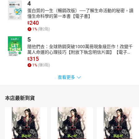
4
蛋白質的一生（暢銷改版）──了解生命活動的秘密，讀
懂生命科學的第一本書【電子書】
240
$
1
%
(賺
2
點)
5
隨他們去：全球熱銷突破1000萬冊現象級巨作！改變千
萬人命運的心理技巧【附放下執念明信片圖】【電子
書】
315
$
1
%
(賺
3
點)
查看更多
本店最新到貨