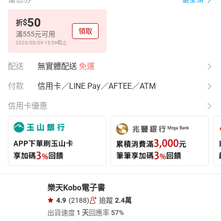
50
$
折
領取
滿555元可用
2026/08/09 15:59
截止
配送
無實體配送
免運
付款
信用卡／LINE Pay／AFTEE／ATM
信用卡優惠
樂天Kobo電子書
4.9
(2188)
追蹤
2.4萬
出貨速度
1 天
回應率
57%