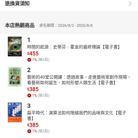
退換貨須知
本店熱銷商品
排名期間：2026/8/2 - 2026/8/8
1
時間的起源：史蒂芬．霍金的最終理論【電子書】
455
$
1
%
(賺
4
點)
2
藝術的40堂公開課：透過故事，走進藝術家創作現場，
看藝術如何誕生、如何形塑人類生活【電子書】
385
$
1
%
(賺
3
點)
3
扁平時代：演算法如何限縮我們的品味與文化【電子
書】
385
$
1
%
(賺
3
點)