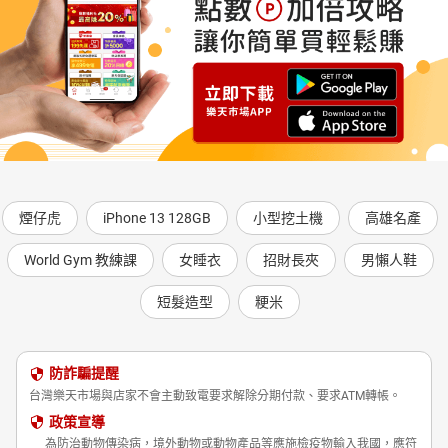
煙仔虎
iPhone 13 128GB
小型挖土機
高雄名產
World Gym 教練課
女睡衣
招財長夾
男懶人鞋
短髮造型
粳米
防詐騙提醒
台灣樂天市場與店家不會主動致電要求解除分期付款、要求ATM轉帳。
政策宣導
為防治動物傳染病，境外動物或動物產品等應施檢疫物輸入我國，應符