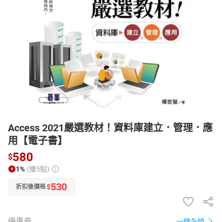
日本購物
電子/紙本書
HOT
Access 2021嚴選教材！資料庫建立．管理．應
用【電子書】
580
$
1%
(賺5點)
530
$
折扣後價格
優惠券
一鍵全領