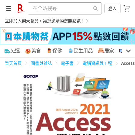
登入
立即加入樂天會員，讓您邊購物邊賺點數！
購物網分類
免運
美食
保健
民生用品
居家
3C
樂天首頁
圖書與雜誌
電子書
電腦資訊與工程
Acc
天天免運
美食蛋糕
養生保健
民生用品
居家生活
3C家電
運動休閒
親子玩具
女裝
男裝
化妝保養
情趣用品