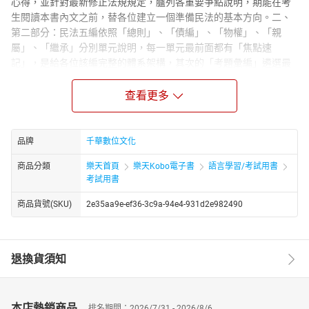
心得，並針對最新修正法規規定，臚列各重要爭點說明，期能在考
生閱讀本書內文之前，替各位建立一個準備民法的基本方向。二、
第二部分：民法五編依照「總則」、「債編」、「物權」、「親
屬」、「繼承」分別單元說明，每一單元最前面都有「焦點速
記」，是給各位該編完整的體系架構，其次的「考題彙編」遴選最
具代表性的測驗題型以及申論題型給各位做練習，嚴選考題深度及
廣度兼具，且具有代表性的題型，並且輔以圖示及解析，希望能夠
查看更多
加深各位考生的記憶，以便在考場上能夠針對所學的概念靈活運
用，以獲得高分！三、第三部分：第一～二單元為蒐錄民法各編近
年修法重點、民法物權及親屬繼承重要條文及判例判決與大法官解
品牌
千華數位文化
釋精選系統整編，希望能幫助考生節省蒐集實務資料的時間，並針
商品分類
樂天首頁
樂天Kobo電子書
語言學習/考試用書
對重要實務內容部分有以黑體字加粗表示，以加深考生的印象，第
考試用書
三單元則是針對近年試題解析，目的在希望教考生能輕鬆破解考
題！。四、隨書附贈線上24小時學習診斷測驗題庫，立即評量，學
商品貨號(SKU)
2e35aa9e-ef36-3c9a-94e4-931d2e982490
習效果佳，隨時隨地自我評量，從實戰中強化應考實力。
退換貨須知
本店熱銷商品
排名期間：2026/7/31 - 2026/8/6