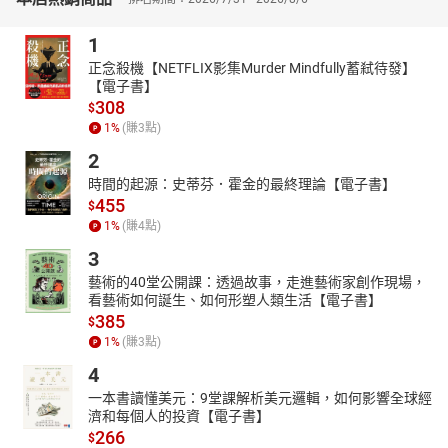
1
正念殺機【NETFLIX影集Murder Mindfully蓄弒待發】
【電子書】
308
$
1
%
(賺
3
點)
2
時間的起源：史蒂芬．霍金的最終理論【電子書】
455
$
1
%
(賺
4
點)
3
藝術的40堂公開課：透過故事，走進藝術家創作現場，
看藝術如何誕生、如何形塑人類生活【電子書】
385
$
1
%
(賺
3
點)
4
一本書讀懂美元：9堂課解析美元邏輯，如何影響全球經
濟和每個人的投資【電子書】
266
$