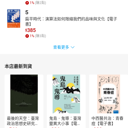
1
%
(賺
2
點)
5
扁平時代：演算法如何限縮我們的品味與文化【電子
書】
385
$
1
%
(賺
3
點)
查看更多
本店最新到貨
最後的天空：臺灣
鬼島．鬼導：臺灣
中西醫共治：青春
政治思想史研究
靈異大小事【電子
痘【電子書】