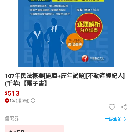
日本購物
電子/紙本書
HOT
107年民法概要[題庫+歷年試題][不動產經紀人]
(千華)【電子書】
513
$
1%
(賺5點)
優惠券
一鍵全領