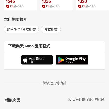
【電子書】
書】
546
336
320
$
$
$
1
%
(賺
5
點)
1
%
(賺
3
點)
1
%
(賺
3
點)
本店相關類別
語言學習/考試用書
考試用書
下載樂天 Kobo 應用程式
繼續逛其他店舖
相似商品
由飛比價格提供的資訊