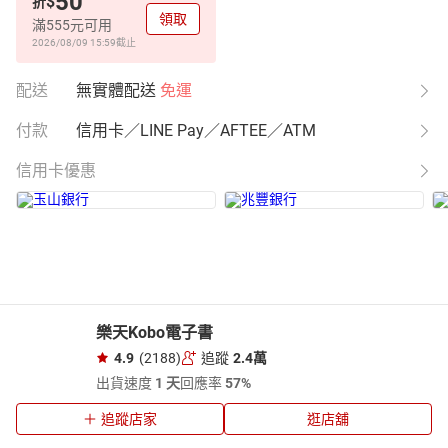
50
$
折
領取
滿555元可用
2026/08/09 15:59
截止
配送
無實體配送
免運
付款
信用卡／LINE Pay／AFTEE／ATM
信用卡優惠
樂天Kobo電子書
4.9
(2188)
追蹤
2.4萬
出貨速度
1 天
回應率
57%
追蹤店家
逛店舖