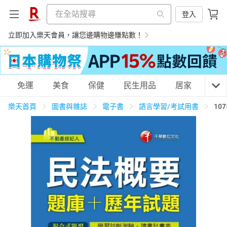
登入
立即加入樂天會員，讓您邊購物邊賺點數！
購物網分類
免運
美食
保健
民生用品
居家
3C
樂天首頁
圖書與雜誌
電子書
語言學習/考試用書
10
天天免運
美食蛋糕
養生保健
民生用品
居家生活
3C家電
運動休閒
親子玩具
女裝
男裝
化妝保養
情趣用品