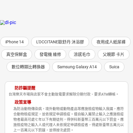
iPhone 14
L'OCCITANE歐舒丹 沐浴膠
夜用成人紙尿褲
真空保鮮盒
發電機 維修
涼感毛巾
父親節 卡片
數位轉類比轉換器
Samsung Galaxy A14
Suica
防詐騙提醒
台灣樂天市場與店家不會主動致電要求解除分期付款、要求ATM轉帳。
政策宣導
為防治動物傳染病，境外動物或動物產品等應施檢疫物輸入我國，應符
合動物檢疫規定，並依規定申請檢疫。擅自輸入屬禁止輸入之應施檢疫
物者最高可處七年以下有期徒刑，得併科新臺幣三百萬元以下罰金。應
施檢疫物之輸入人或代理人未依規定申請檢疫者，得處新臺幣五萬元以
上一百萬元以下罰鍰，並得按次處罰。