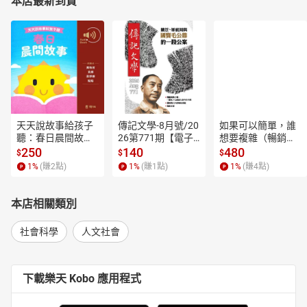
本店最新到貨
天天說故事給孩子
傳記文學-8月號/20
如果可以簡單，誰
聽：春日晨間故事
26第771期【電子
想要複雜（暢銷經
【有聲書】
書】
典新編版）【電子
250
140
480
$
$
$
書】
1
%
(賺
2
點)
1
%
(賺
1
點)
1
%
(賺
4
點)
本店相關類別
社會科學
人文社會
下載樂天 Kobo 應用程式