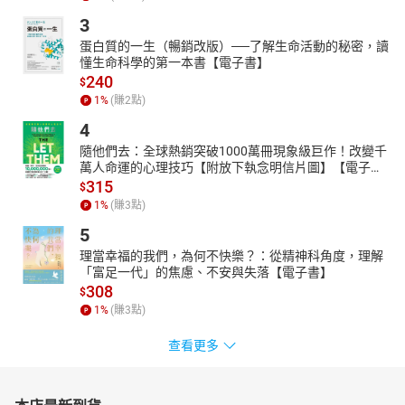
3
蛋白質的一生（暢銷改版）──了解生命活動的秘密，讀
懂生命科學的第一本書【電子書】
240
$
1
%
(賺
2
點)
4
隨他們去：全球熱銷突破1000萬冊現象級巨作！改變千
萬人命運的心理技巧【附放下執念明信片圖】【電子
書】
315
$
1
%
(賺
3
點)
5
理當幸福的我們，為何不快樂？：從精神科角度，理解
「富足一代」的焦慮、不安與失落【電子書】
308
$
1
%
(賺
3
點)
查看更多