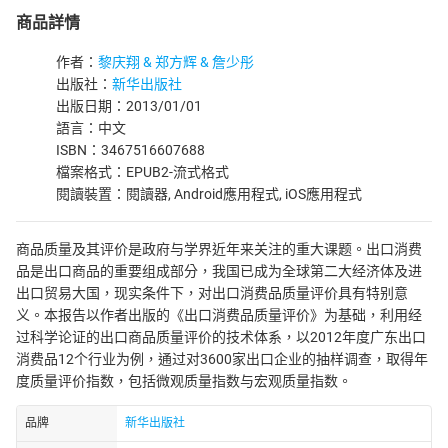
商品詳情
作者：
黎庆翔 & 郑方辉 & 詹少彤
出版社：
新华出版社
出版日期：2013/01/01
語言：中文
ISBN：3467516607688
檔案格式：EPUB2-流式格式
閱讀裝置：閱讀器, Android應用程式, iOS應用程式
商品质量及其评价是政府与学界近年来关注的重大课题。出口消费
品是出口商品的重要组成部分，我国已成为全球第二大经济体及进
出口贸易大国，现实条件下，对出口消费品质量评价具有特别意
义。本报告以作者出版的《出口消费品质量评价》为基础，利用经
过科学论证的出口商品质量评价的技术体系，以2012年度广东出口
消费品12个行业为例，通过对3600家出口企业的抽样调查，取得年
度质量评价指数，包括微观质量指数与宏观质量指数。
品牌
新华出版社