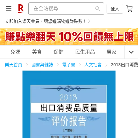
登入
立即加入樂天會員，讓您邊購物邊賺點數！
購物網分類
免運
美食
保健
民生用品
居家
3C
樂天首頁
圖書與雜誌
電子書
人文社會
2013出口
天天免運
美食蛋糕
養生保健
民生用品
居家生活
3C家電
運動休閒
親子玩具
女裝
男裝
化妝保養
情趣用品