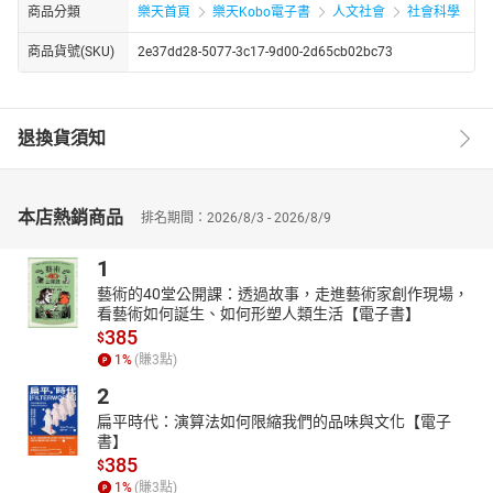
商品分類
樂天首頁
樂天Kobo電子書
人文社會
社會科學
商品貨號(SKU)
2e37dd28-5077-3c17-9d00-2d65cb02bc73
退換貨須知
本店熱銷商品
排名期間：2026/8/3 - 2026/8/9
1
藝術的40堂公開課：透過故事，走進藝術家創作現場，
看藝術如何誕生、如何形塑人類生活【電子書】
385
$
1
%
(賺
3
點)
2
扁平時代：演算法如何限縮我們的品味與文化【電子
書】
385
$
1
%
(賺
3
點)