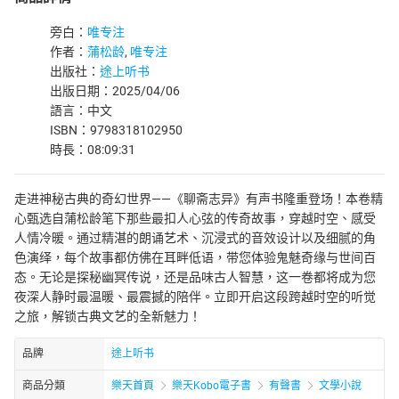
旁白：
唯专注
作者：
蒲松龄
,
唯专注
出版社：
途上听书
出版日期：2025/04/06
語言：中文
ISBN：9798318102950
時長：08:09:31
走进神秘古典的奇幻世界——《聊斋志异》有声书隆重登场！本卷精
心甄选自蒲松龄笔下那些最扣人心弦的传奇故事，穿越时空、感受
人情冷暖。通过精湛的朗诵艺术、沉浸式的音效设计以及细腻的角
色演绎，每个故事都仿佛在耳畔低语，带您体验鬼魅奇缘与世间百
态。无论是探秘幽冥传说，还是品味古人智慧，这一卷都将成为您
夜深人静时最温暖、最震撼的陪伴。立即开启这段跨越时空的听觉
之旅，解锁古典文艺的全新魅力！
品牌
途上听书
商品分類
樂天首頁
樂天Kobo電子書
有聲書
文學小說