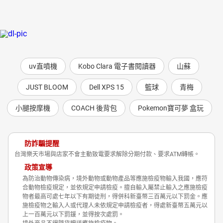
uv直噴機
Kobo Clara 電子書閱讀器
山蘇
JUST BLOOM
Dell XPS 15
籃球
青梅
小腿按摩機
COACH 後背包
Pokemon寶可夢 盒玩
防詐騙提醒
台灣樂天市場與店家不會主動致電要求解除分期付款、要求ATM轉帳。
政策宣導
為防治動物傳染病，境外動物或動物產品等應施檢疫物輸入我國，應符
合動物檢疫規定，並依規定申請檢疫。擅自輸入屬禁止輸入之應施檢疫
物者最高可處七年以下有期徒刑，得併科新臺幣三百萬元以下罰金。應
施檢疫物之輸入人或代理人未依規定申請檢疫者，得處新臺幣五萬元以
上一百萬元以下罰鍰，並得按次處罰。