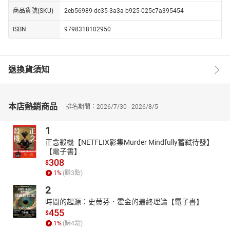
商品貨號(SKU)
2eb56989-dc35-3a3a-b925-025c7a395454
ISBN
9798318102950
退換貨須知
本店熱銷商品
排名期間：2026/7/30 - 2026/8/5
1
正念殺機【NETFLIX影集Murder Mindfully蓄弒待發】
【電子書】
308
$
1
%
(賺
3
點)
2
時間的起源：史蒂芬．霍金的最終理論【電子書】
455
$
1
%
(賺
4
點)