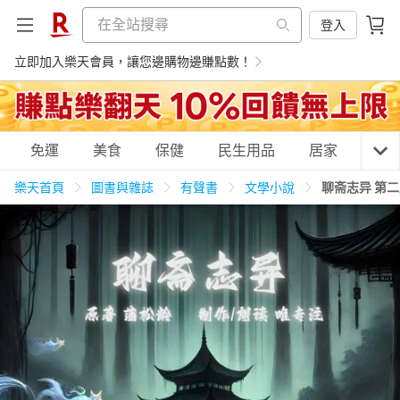
登入
立即加入樂天會員，讓您邊購物邊賺點數！
購物網分類
免運
美食
保健
民生用品
居家
3C
樂天首頁
圖書與雜誌
有聲書
文學小說
聊斋志异 第
天天免運
美食蛋糕
養生保健
民生用品
居家生活
3C家電
運動休閒
親子玩具
女裝
男裝
化妝保養
情趣用品