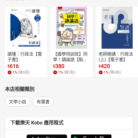
讀懂：行政法【電
【國學特訓班】同
老師開講：行政法
子書】
學！讀論語【點閱
(上)【電子書】
率最高的孔子篇】
616
380
420
$
$
$
逗趣的文配圖情境
1
%
(賺
6
點)
1
%
(賺
3
點)
1
%
(賺
4
點)
式講解，學習聖人
老師和學霸弟子的
高情商，開拓人生
本店相關類別
格局！【電子書】
文學小說
有聲書
下載樂天 Kobo 應用程式