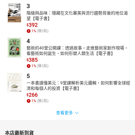
3
階級與品味：隱藏在文化審美與流行趨勢背後的地位渴
望【電子書】
392
$
1
%
(賺
3
點)
4
藝術的40堂公開課：透過故事，走進藝術家創作現場，
看藝術如何誕生、如何形塑人類生活【電子書】
385
$
1
%
(賺
3
點)
5
一本書讀懂美元：9堂課解析美元邏輯，如何影響全球經
濟和每個人的投資【電子書】
266
$
1
%
(賺
2
點)
查看更多
本店最新到貨