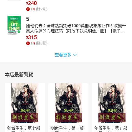
240
$
1
%
(賺
2
點)
5
隨他們去：全球熱銷突破1000萬冊現象級巨作！改變千
萬人命運的心理技巧【附放下執念明信片圖】【電子
書】
315
$
1
%
(賺
3
點)
查看更多
本店最新到貨
剑傲重生：第七部
剑傲重生：第一部
剑傲重生：第五部