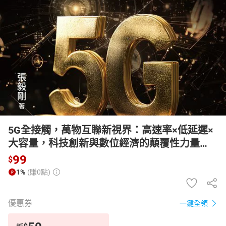
日本購物
電子/紙本書
HOT
5G全接觸，萬物互聯新視界：高速率×低延遲×
大容量，科技創新與數位經濟的顛覆性力量
【有聲書】
99
$
1%
(賺0點)
優惠券
一鍵全領