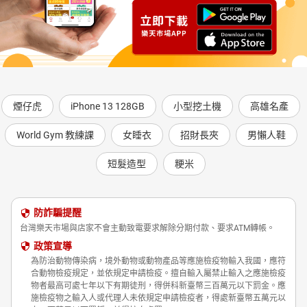
煙仔虎
iPhone 13 128GB
小型挖土機
高雄名產
World Gym 教練課
女睡衣
招財長夾
男懶人鞋
短髮造型
粳米
防詐騙提醒
台灣樂天市場與店家不會主動致電要求解除分期付款、要求ATM轉帳。
政策宣導
為防治動物傳染病，境外動物或動物產品等應施檢疫物輸入我國，應符
合動物檢疫規定，並依規定申請檢疫。擅自輸入屬禁止輸入之應施檢疫
物者最高可處七年以下有期徒刑，得併科新臺幣三百萬元以下罰金。應
施檢疫物之輸入人或代理人未依規定申請檢疫者，得處新臺幣五萬元以