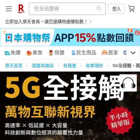
登入
立即加入樂天會員，讓您邊購物邊賺點數！
購物網分類
免運
美食
保健
民生用品
居家
3C
樂天首頁
圖書與雜誌
有聲書
商業理財
5G全接觸，
天天免運
美食蛋糕
養生保健
民生用品
居家生活
3C家電
運動休閒
親子玩具
女裝
男裝
化妝保養
情趣用品