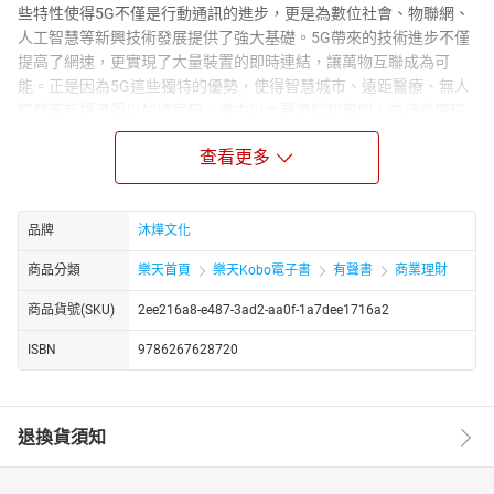
些特性使得5G不僅是行動通訊的進步，更是為數位社會、物聯網、
人工智慧等新興技術發展提供了強大基礎。5G帶來的技術進步不僅
提高了網速，更實現了大量裝置的即時連結，讓萬物互聯成為可
能。正是因為5G這些獨特的優勢，使得智慧城市、遠距醫療、無人
駕駛等新場景得以加速實現。書中以大量資料和事例，向讀者展現
了5G在各行業中帶來的顯著變革。
查看更多
▎產業變革與商業模式的重新構建
5G時代不僅僅是技術的進步，它還改變了商業模式，並重塑了傳統
產業的格局。書中指出在5G賦能下，傳統產業開始向智慧化、數位
品牌
沐燁文化
化轉型，並呈現出新的商業模式。5G的高速連結與可靠性為智慧零
售、智慧醫療、智慧金融等領域開闢了新的發展空間，並促使企業
商品分類
樂天首頁
樂天Kobo電子書
有聲書
商業理財
以數據驅動決策。在這一部分，書中剖析了5G如何改變供應鏈、物
流、製造業等基礎行業，並且從資本投資、創新業務模式等方面解
商品貨號(SKU)
2ee216a8-e487-3ad2-aa0f-1a7dee1716a2
析企業在5G背景下的應對策略和發展機遇。
ISBN
9786267628720
▎典型應用案例：從智慧零售到無人駕駛
智慧零售成為零售業的一個變革性應用，使企業能夠透過精準數據
分析來提供個性化服務，改變傳統購物模式。遠距醫療則利用5G的
退換貨須知
低延遲特性，使醫護人員能進行高效診斷和手術支持。此外，5G技
術在無人駕駛上的應用極具突破性，為交通行業帶來安全性和效率
的雙重提升。這些實際案例讓讀者看到，5G技術正在迅速推動現實