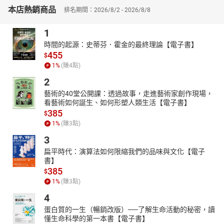
生活的各個領域進行智能化轉型。
本店熱銷商品
排名期間：2026/8/2 - 2026/8/8
▎5G與新興技術的協同創新
1
本書詳細說明了5G如何加速這些技術的進步，並探討了技術融合的
實現方式及其對產業的變革意義。5G所帶來的數據傳輸量及高效
時間的起源：史蒂芬．霍金的最終理論【電子書】
能，讓智慧城市、智慧電網等智慧基礎設施成為可能，同時提供了
455
$
大量數據支持，推動了人工智慧與機器學習的進一步發展。這一章
1
%
(賺
4
點)
節幫助讀者了解5G在技術生態中的位置及其協同創新潛力。
2
本書特色：本書以簡明易懂的方式闡述了5G技術如何影響各行各
藝術的40堂公開課：透過故事，走進藝術家創作現場，
業，從商業角度剖析5G的高速率、低延遲、大容量特性，闡述其在
看藝術如何誕生、如何形塑人類生活【電子書】
推動物聯網、智慧零售、智慧醫療等應用中的潛力，同時帶來創新
385
$
商業模式的機遇。作者結合實際案例，深入探討5G在工業互聯網、
1
%
(賺
3
點)
智慧金融等領域的應用，並分析5G技術對生活方式和產業格局的變
3
革影響。
扁平時代：演算法如何限縮我們的品味與文化【電子
書】
385
$
1
%
(賺
3
點)
4
蛋白質的一生（暢銷改版）──了解生命活動的秘密，讀
懂生命科學的第一本書【電子書】