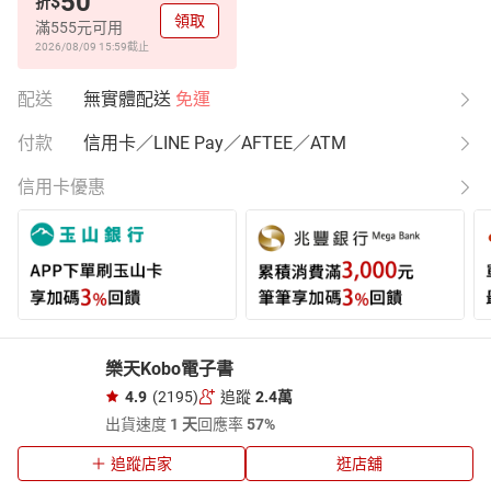
50
$
折
領取
滿555元可用
2026/08/09 15:59
截止
配送
無實體配送
免運
付款
信用卡／LINE Pay／AFTEE／ATM
信用卡優惠
樂天Kobo電子書
4.9
(2195)
追蹤
2.4萬
出貨速度
1 天
回應率
57%
追蹤店家
逛店舖