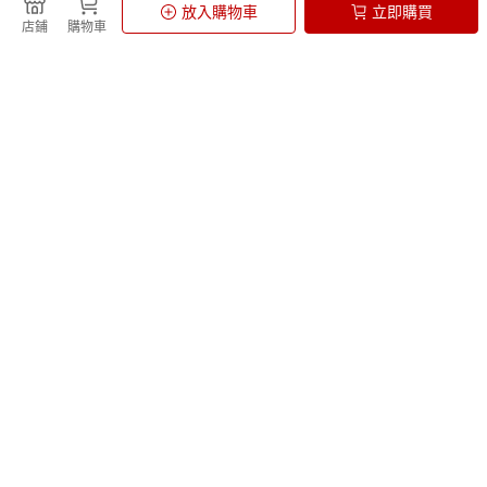
放入購物車
立即購買
店鋪
購物車
uv直噴機
Kobo Clara 電子書閱讀器
山蘇
JUST BLOOM
Dell XPS 15
籃球
青梅
小腿按摩機
COACH 後背包
Pokemon寶可夢 盒玩
防詐騙提醒
台灣樂天市場與店家不會主動致電要求解除分期付款、要求ATM轉帳。