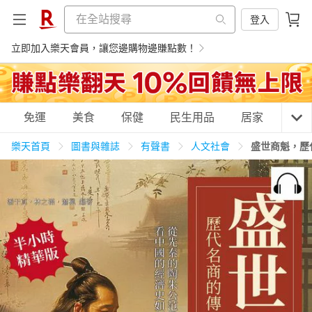
登入
立即加入樂天會員，讓您邊購物邊賺點數！
購物網分類
免運
美食
保健
民生用品
居家
3C
樂天首頁
圖書與雜誌
有聲書
人文社會
盛世商魁，歷
天天免運
美食蛋糕
養生保健
民生用品
居家生活
3C家電
運動休閒
親子玩具
女裝
男裝
化妝保養
情趣用品