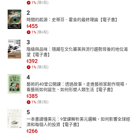
1
%
(賺
3
點)
時代背景下成功經商及其對社會帶來的影響。透過生動的故事和深
入分析，讀者不僅能夠了解這些商人的商業策略和智慧，更能感受
2
到他們在政治、社會文化方面的重要影響以及各時代的社會經濟背
時間的起源：史蒂芬．霍金的最終理論【電子書】
景。本書不僅是對中國商業史的回顧，也是對社會經濟發展變遷的
455
$
深刻反映。
1
%
(賺
4
點)
3
階級與品味：隱藏在文化審美與流行趨勢背後的地位渴
望【電子書】
392
$
1
%
(賺
3
點)
4
藝術的40堂公開課：透過故事，走進藝術家創作現場，
看藝術如何誕生、如何形塑人類生活【電子書】
385
$
1
%
(賺
3
點)
5
一本書讀懂美元：9堂課解析美元邏輯，如何影響全球經
濟和每個人的投資【電子書】
266
$