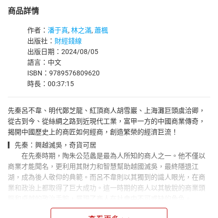
商品詳情
作者：
潘于真
,
林之滿
,
蕭楓
出版社：
財經錢線
出版日期：2024/08/05
語言：中文
ISBN：9789576809620
時長：00:37:15
先秦呂不韋、明代鄭芝龍、紅頂商人胡雪巖、上海灘巨頭虞洽卿，
從古到今、從絲綢之路到近現代工業，富甲一方的中國商業傳奇，
揭開中國歷史上的商匠如何經商，創造繁榮的經濟巨流！
▎先秦：興越滅吳，奇貨可居
在先秦時期，陶朱公范蠡是最為人所知的商人之一。他不僅以
商業才能聞名，更利用其財力和智慧幫助越國滅吳，最終隱退江
湖，成為後人敬仰的典範。而呂不韋則以其獨到的識人眼光，在商
業和政治上都取得了巨大成功。這一時期的商人以其敏銳的商業頭
腦和卓越的政治手腕，展現了商人在社會中不可或缺的角色。
▎明清：傳奇時代，商界政壇兩棲