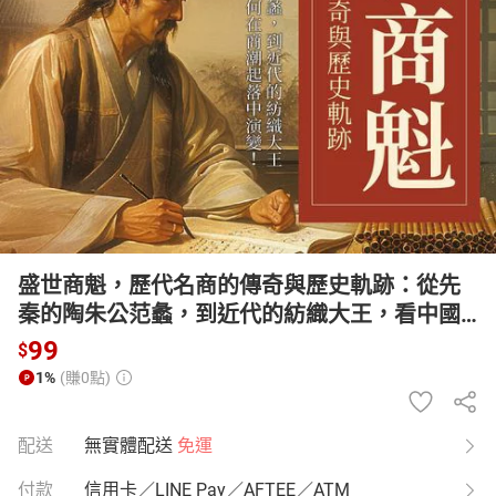
日本購物
電子/紙本書
HOT
盛世商魁，歷代名商的傳奇與歷史軌跡：從先
秦的陶朱公范蠡，到近代的紡織大王，看中國
的經濟史如何在商潮起落中演變！【有聲書】
99
$
1%
(賺0點)
配送
無實體配送
免運
付款
信用卡／LINE Pay／AFTEE／ATM