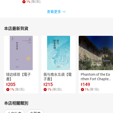
1
%
(賺
2
點)
查看更多
本店最新到貨
钱边续琐【電子
我与南水北调【電
Phantom of the Ea
書】
子書】
rthen Fort Chapter
 4【有聲書】
205
215
149
$
$
$
1
%
(賺
2
點)
1
%
(賺
2
點)
1
%
(賺
1
點)
本店相關類別