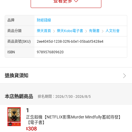
查看更多
到了明清時期，商業活動更加繁榮，出現了一批具有傳奇色彩
的商人。沈萬三以其精於理財的能力迅速致富，並透過財權聯姻，
鞏固其商業帝國。鄭芝龍則是透過壟斷貿易迅速起家，最終成為富
品牌
財經錢線
可敵國的商人。這一時期的商人，不僅在經濟上取得了巨大成就，
也在政治上扮演了重要角色，他們的故事成為後人研究當時商業發
商品分類
樂天首頁
樂天Kobo電子書
有聲書
人文社會
展和社會變遷的重要資料。
商品貨號(SKU)
2ee4045d-1238-32f6-b0e1-05babf3428e4
▎近現代：推動社會進步、洋務糾紛
近代名商的故事更是比比皆是，張謇不僅出身狀元，更是一位
ISBN
9789576809620
成功的商人和社會改革者。他重視人才，傾資辦學，致力於推動社
會進步和發展。而虞洽卿則是代表了上海灘的商業巨頭，他的成功
不僅在於商業上的敏銳洞察，更在於其在調解華洋糾紛中展現出的
退換貨須知
卓越能力。這些近代商人不僅推動了中國經濟的發展，也對社會進
步作出了貢獻。
從先秦到近代，這些名商的故事不僅是商業成功的典範，更反
本店熱銷商品
映了中國社會經濟的發展和變遷。他們的生平和事蹟，不僅讓我們
排名期間：2026/7/30 - 2026/8/5
看到了個人奮鬥的軌跡，也讓我們見證了時代背景下的商業智慧和
1
社會責任。這些故事不僅有助於我們理解過去，也為當代和未來的
商人提供了寶貴的啟示和靈感。
正念殺機【NETFLIX影集Murder Mindfully蓄弒待發】
【電子書】
【本書特色】：
308
$
本書深入探討了從先秦到近代的中國名商，揭示了他們如何在各自