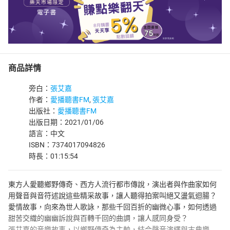
商品詳情
旁白：
張艾嘉
作者：
愛播聽書FM
,
張艾嘉
出版社：
愛播聽書FM
出版日期：2021/01/06
語言：中文
ISBN：7374017094826
時長：01:15:54
東方人愛聽鄉野傳奇、西方人流行都市傳說，演出者與作曲家如何
用聲音與音符述說這些精采故事，讓人聽得拍案叫絕又盪氣迴腸？
愛情故事，向來為世人歌詠，那些千回百折的幽微心事，如何透過
甜苦交織的幽幽訴說與百轉千回的曲調，讓人感同身受？
張艾嘉的音樂故事，以鄉野傳奇為主軸，結合聲音演繹與古典樂