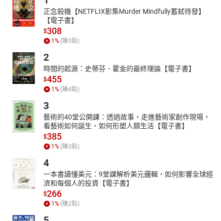
1
07 鬼靈精怪史加波-1
正念殺機【NETFLIX影集Murder Mindfully蓄弒待發】
08 鬼靈精怪史加波-2
【電子書】
09 思慕-1
308
$
10 思慕-2
1
%
(賺
3
點)
11 苦戀-1
2
12 苦戀-2
時間的起源：史蒂芬．霍金的最終理論【電子書】
13 埋藏-1
455
$
14 埋藏-2
1
%
(賺
4
點)
15 蕾諾兒
3
16彩蛋_聖桑 骷髏之舞
藝術的40堂公開課：透過故事，走進藝術家創作現場，
看藝術如何誕生、如何形塑人類生活【電子書】
385
$
1
%
(賺
3
點)
4
一本書讀懂美元：9堂課解析美元邏輯，如何影響全球經
濟和每個人的投資【電子書】
266
$
1
%
(賺
2
點)
5