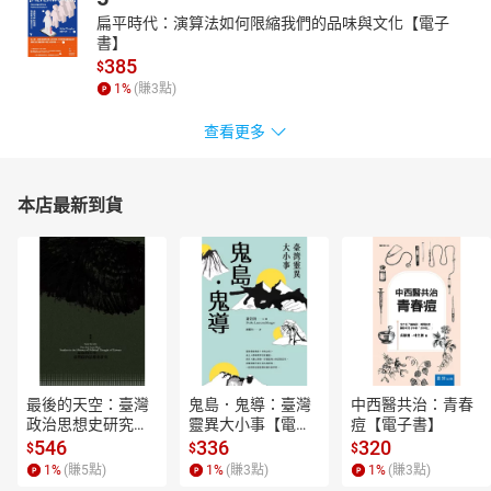
扁平時代：演算法如何限縮我們的品味與文化【電子
書】
385
$
1
%
(賺
3
點)
查看更多
本店最新到貨
最後的天空：臺灣
鬼島．鬼導：臺灣
中西醫共治：青春
政治思想史研究
靈異大小事【電子
痘【電子書】
【電子書】
書】
546
336
320
$
$
$
1
%
(賺
5
點)
1
%
(賺
3
點)
1
%
(賺
3
點)