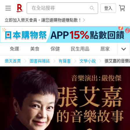
登入
立即加入樂天會員，讓您邊購物邊賺點數！
購物網分類
免運
美食
保健
民生用品
居家
3C
樂天首頁
圖書與雜誌
有聲書
文學小說
張艾嘉的音樂
天天免運
美食蛋糕
養生保健
民生用品
居家生活
3C家電
運動休閒
親子玩具
女裝
男裝
化妝保養
情趣用品