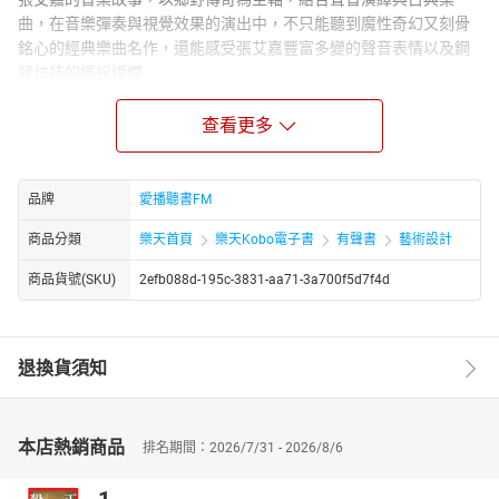
曲，在音樂彈奏與視覺效果的演出中，不只能聽到魔性奇幻又刻骨
銘心的經典樂曲名作，還能感受張艾嘉豐富多變的聲音表情以及鋼
琴炫技的繽紛燦爛
播講介紹：
張艾嘉
查看更多
知名演員、編劇和電影導演，曾獲臺灣金馬獎與香港電影金像獎，
曾任臺北金馬影展執行委員會主席。更曾兩奪香港電影金像獎最佳
女主角和兩奪編劇獎，三奪金馬獎，2018年更成為亞洲電影大獎最
品牌
愛播聽書FM
佳女主角和終身成就獎得主。
商品分類
樂天首頁
樂天Kobo電子書
有聲書
藝術設計
身兼編、導、演、監製及歌手的全才女強人-張艾嘉,以說故事,名聞全
球,這次她用自己豐富多變的聲音表情,說起因樂故事,更找來享譽國際
商品貨號(SKU)
2efb088d-195c-3831-aa71-3a700f5d7f4d
的知名鋼琴家嚴俊傑一同演出,讓聲音與樂曲,創造出淒美又魔幻的音
樂故事。
章節名稱：
退換貨須知
01 遊戲人間的精靈帕克-1
02 遊戲人間的精靈帕克-2
03 水精靈的魅惑-1
04 水精靈的魅惑-2
本店熱銷商品
排名期間：2026/7/31 - 2026/8/6
05 絞刑臺-1
06 絞刑臺-2