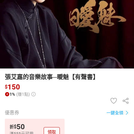
日本購物
電子/紙本書
HOT
張艾嘉的音樂故事─曖魅【有聲書】
150
$
1%
(賺1點)
優惠券
一鍵全領
50
$
折
領取
滿555元可用