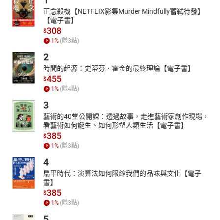
1
正念殺機【NETFLIX影集Murder Mindfully蓄弒待發】
【電子書】
308
$
1
%
(賺
3
點)
2
時間的起源：史蒂芬．霍金的最終理論【電子書】
455
$
1
%
(賺
4
點)
3
藝術的40堂公開課：透過故事，走進藝術家創作現場，
看藝術如何誕生、如何形塑人類生活【電子書】
385
$
1
%
(賺
3
點)
4
扁平時代：演算法如何限縮我們的品味與文化【電子
書】
385
$
1
%
(賺
3
點)
5