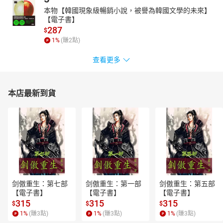
本物【韓國現象級暢銷小說，被譽為韓國文學的未來】
【電子書】
287
$
1
%
(賺
2
點)
查看更多
本店最新到貨
剑傲重生：第七部
剑傲重生：第一部
剑傲重生：第五部
【電子書】
【電子書】
【電子書】
315
315
315
$
$
$
1
%
(賺
3
點)
1
%
(賺
3
點)
1
%
(賺
3
點)