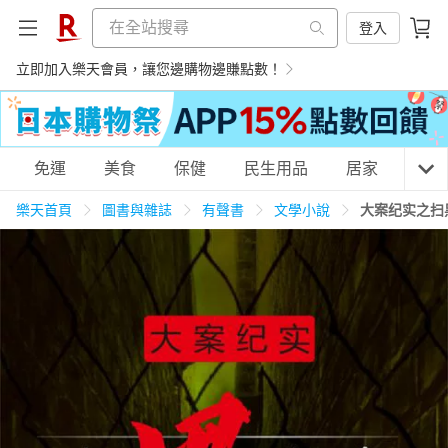
登入
立即加入樂天會員，讓您邊購物邊賺點數！
購物網分類
免運
美食
保健
民生用品
居家
3C
樂天首頁
圖書與雜誌
有聲書
文學小說
大案纪实之扫
天天免運
美食蛋糕
養生保健
民生用品
居家生活
3C家電
運動休閒
親子玩具
女裝
男裝
化妝保養
情趣用品