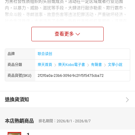
为黑社会性质组织的头目或成员。活动在一定区域或者行业范围
内，以暴力、威胁、滋扰等手段，大肆进行敲诈勒索、欺行霸市、
聚众斗殴、寻衅滋事、故意伤害等违法犯罪活动，严重破坏经济、
社会生活秩序。本书涵盖了中国一些有代表性的反黑案件，这是在
警戒那些还在进行黑社会活动的人主动收敛，走在河边的自我约
查看更多
束。谁是横行一时的“猪霸”？谁打造了“黄赌毒”产业链？谁把黑手伸
向运输和地产业？谁从打黑英雄蜕变成黑社会的保护伞？谁是真正
的打黑英雄？天网恢恢，疏而不漏，事情总会有真相，做了坏事总
有一天会败露。若要人不知，除非己莫为。一切藐视法律和存在侥
品牌
联合读创
幸心理的行为必将受到法律的严惩！如果不想给自己的生活套上枷
商品分類
樂天首頁
樂天Kobo電子書
有聲書
文學小說
锁，那么请停止你犯罪的脚步！
商品貨號(SKU)
2f2f0a0a-23b6-309d-9c2f-f5f5475cba72
退換貨須知
本店熱銷商品
排名期間：2026/8/1 - 2026/8/7