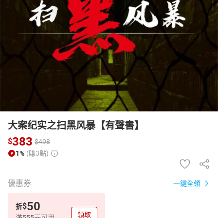
日本購物
電子/紙本書
HOT
大案纪实之扫黑风暴【有聲書】
383
$
$
498
1%
(賺3點)
優惠券
一鍵全領
50
$
折
領取
滿555元可用