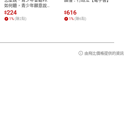
品性
客服電話：0080-1857077
如何聽，青少年願意說
論語
【電子書】
篇】
請參
客服信箱：
聯絡店家
224
616
38
$
$
$
講解
1
%
(賺
2
點)
1
%
(賺
6
點)
1
%
霸弟
生格
由飛比價格提供的資訊