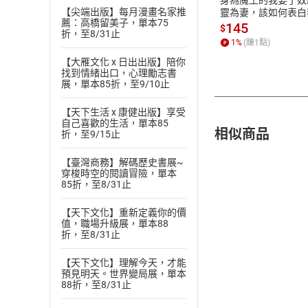
【尖端出版】每月漫畫名家推
靈為妻，該如何表白
薦：高橋留美子，單本75
愛？(19)【電子書】
145
$
折，至8/31止
1
%
(賺
1
點)
【大雁文化 x 日出出版】陪你
找到情緒出口，心理勵志書
展，單本85折，至9/10止
【天下生活 x 康健出版】享受
自己喜歡的生活，單本85
相似商品
折，至9/15止
【臺灣商務】解碼歷史書展~
穿梭時空的閱讀冒險，單本
85折，至8/31止
【天下文化】重新定義你的價
值，職場升級展，單本88
折，至8/31止
【天下文化】理解今天，才能
預見明天。世界變局展，單本
88折，至8/31止