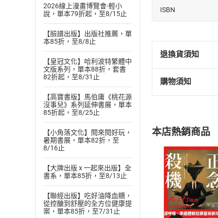
2026線上漫畫博覽會-輕小
ISBN
說，單本79折起，至8/15止
【臉譜出版】出版社推薦，單
本85折，至8/8止
退換貨須知
【皇冠文化】哈利波特繁體中
文版系列，單本88折，套書
82折起，至8/31止
購物須知
退換貨規定：
【高寶書版】馬伯庸《桃花源
(
一
)
依
消費
沒事兒》系列延伸書展，單本
內容或一經提
85折起，至8/25止
購書須知
定。
本店熱銷商品
【小角落文化】閱來閱好玩，
(
二
)
消費者
暑期書展，單本82折，至
且已下載
/
存
8/16止
挑選
商
退貨方式：您
Choose
【大牌出版 x 一起來出版】全
貨」，本店鋪
書系，單本85折，至8/13止
請注意，樂天
購書後，
【聯經出版】吃好油降血糖，
從控醣到舒壓的全方位健康提
案，單本85折，至7/31止