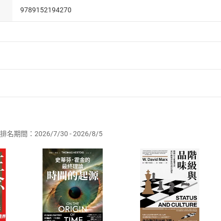
9789152194270
者保護法
第
19
條第
1
項後段
暨
通訊交易解除權合理例外情事適用
供即為完成之線上服務，經消費者事先同意始提供。」 之商品
排名期間：2026/7/30 - 2026/8/5
訂購本店鋪之商品即代表知悉本店鋪所銷售之商品為電子書，屬
取電子書，不得請求退貨退款。
品
放入
購物車
登入
帳號
欲取消訂單或辦理退貨時，請登入樂天市場，並於「我的訂單」
Shopping cart
Login
將依您的申請進行審核，待審核通過後將為您辦理退款事宜。
市場須以整筆訂單為單位進行取消/退貨，恕無法以單支商品取消
如何開始使用？