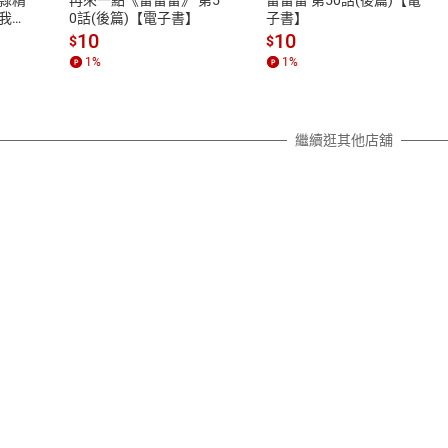
除權合理例外情事適用準則，依商
我的
0話(後篇)【電子書】
子書】
質各有不同規定。詳細退換貨說明
10
10
$
$
照各商品說明。
1
%
1
%
詳細說明
繼續逛其他店舖