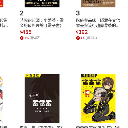
.選擇閱讀載具
Step2.
2
3
X影集
時間的起源：史蒂芬．霍
階級與品味：隱藏在文化
蓄弒待
金的最終理論【電子書】
審美與流行趨勢背後的地
位渴望【電子書】
455
392
$
$
1
%
(賺
4
點)
1
%
(賺
3
點)
式
退換貨規範
、LINE PAY、AFTEE
本店是否提供消費者保護法七日猶
之權利，遽消費者保護法及通訊交
隸精
再來一點《雷雷雷》 第5
雷雷雷 第50話(後篇)【電