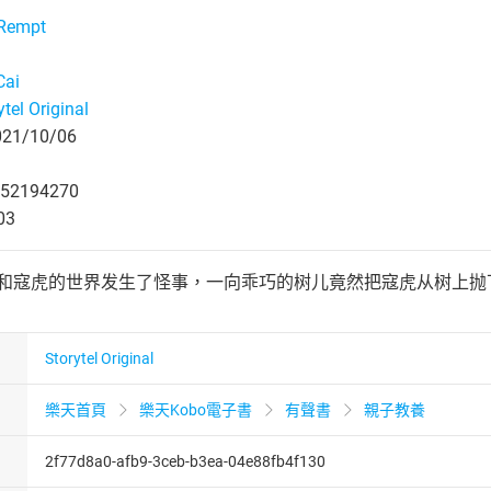
 Rempt
Cai
ytel Original
1/10/06
52194270
03
狐和寇虎的世界发生了怪事，一向乖巧的树儿竟然把寇虎从树上
Storytel Original
樂天首頁
樂天Kobo電子書
有聲書
親子教養
2f77d8a0-afb9-3ceb-b3ea-04e88fb4f130