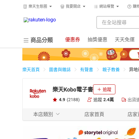
樂天生態圈
我要開店
網站導覽
購
優惠券
抽獎優惠
天天免運
商品分類
异地
樂天首頁
圖書與雜誌
有聲書
親子教養
樂天Kobo電子書
追蹤
4.9
(2188)
追蹤
2.4萬
出貨
本店類別
店家首頁
店家