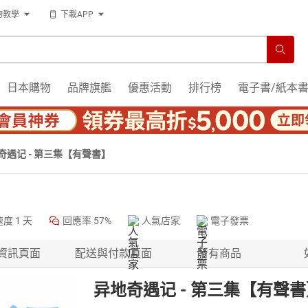
物教學
下載APP
日本購物
品牌旗艦
優惠活動
排行榜
電子書/紙本
奇遇记 - 第三集【有聲書】
速度
1 天
回應率
57%
人氣店家
電子發票
資訊頁面
配送與付款頁面
所有商品
异地奇遇记 - 第三集【有聲