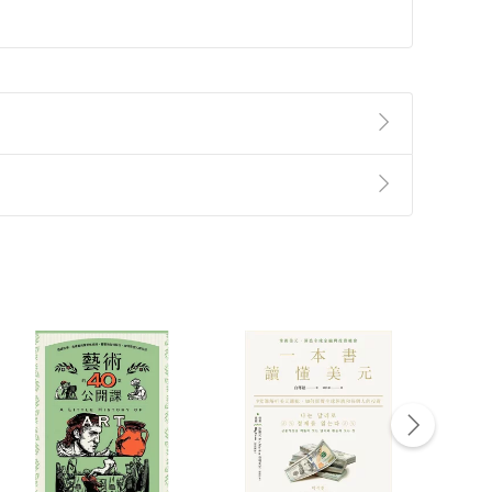
準則
第
2
條第
5
款之規定，「非以有形媒介提供之數位
，不適用消保法第
19
條第
1
項七日內無條件退貨之規
非以有形媒介提供之數位內容，消費者同意若訂購後
付款
方式
完成
訂單
中點選「瀏覽訂單明細」
>
「申請取消訂單
/
退
Payment
Complete
/退貨。