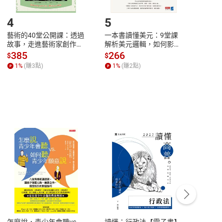
登入帳號，下載書籍後看書
4
5
6
藝術的40堂公開課：透過
一本書讀懂美元：9堂課
本物
故事，走進藝術家創作現
解析美元邏輯，如何影響
說，
場，看藝術如何誕生、如
全球經濟和每個人的投資
來】
385
266
28
$
$
$
何形塑人類生活【電子
【電子書】
1
%
(賺
3
點)
1
%
(賺
2
點)
1
%
書】
客服資訊
豫期
服務時間：週一到週五 10:00-12:00、
易解
13:00-17:00 (國定假日及例假日休息)
怎麼說，青少年會聽vs.
讀懂：行政法【電子書】
【國