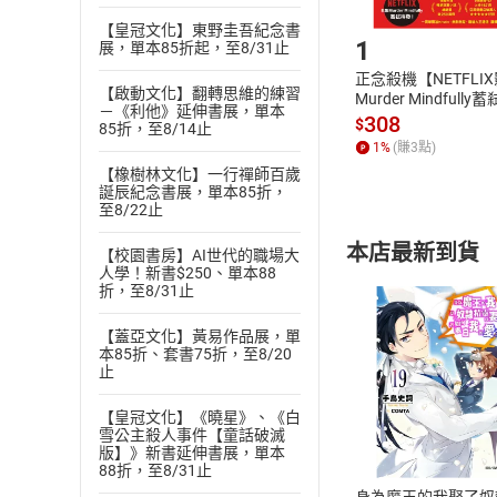
Step1
【皇冠文化】東野圭吾紀念書
1
展，單本85折起，至8/31止
正念殺機【NETFLI
【啟動文化】翻轉思維的練習
Murder Mindfully
－《利他》延伸書展，單本
發】【電子書】
308
$
85折，至8/14止
1
%
(賺
3
點)
【橡樹林文化】一行禪師百歲
誕辰紀念書展，單本85折，
至8/22止
本店最新到貨
【校園書房】AI世代的職場大
人學！新書$250、單本88
折，至8/31止
【蓋亞文化】黃易作品展，單
本85折、套書75折，至8/20
止
付款方
【皇冠文化】《曉星》、《白
雪公主殺人事件【童話破滅
版】》新書延伸書展，單本
ATM轉帳、信用卡
88折，至8/31止
身為魔王的我娶了奴