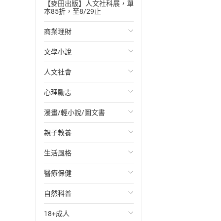
【麥田出版】人文社科展，單
本85折，至8/29止
商業理財
文學小說
投資理財
人文社會
經濟/趨勢
歐美文學
心理勵志
財務/金融
日本文學
國際關係
漫畫/輕小說/圖文書
管理/領導
韓國文學
政治
心靈成長/情緒
親子教養
職場工作術
華文文學
社會科學
人際關係
輕小說
生活風格
成功法
經典文學
台灣/中國歷史
兩性關係
奇幻/科幻
教育現場
醫療保健
行銷/廣告
成長/家庭生活小說
日/韓歷史
心理學
愛情故事
兒童文學/故事
飲食/食譜
自然科普
傳記
懸疑/推理小說
其他歷史/史學
職場/社會寫實
兒童科普/學習
健身/美顏
健康/養生
18+成人
商務/商學
科幻/奇幻小說
法律
懸疑/推理
育兒百科
運動/遊戲
常見疾病
生物科學