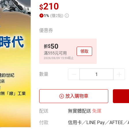
210
$
1%
(賺2點)
優惠券
50
$
折
領取
滿555元可用
2026/08/09 15:59
截止
數量
放入購物車
配送
無實體配送
免運
付款
信用卡／LINE Pay／AFTEE／