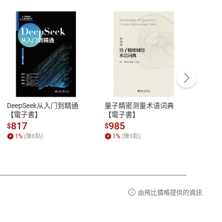
客服資訊
豫期
服務時間：週一到週五 10:00-12:00、
易解
13:00-17:00 (國定假日及例假日休息)
DeepSeek从入门到精通
量子精密测量术语词典
新西
品性
客服電話：0080-1857077
【電子書】
【電子書】
计研
請參
客服信箱：
聯絡店家
817
985
98
$
$
$
1
%
(賺
8
點)
1
%
(賺
9
點)
1
%
由飛比價格提供的資訊