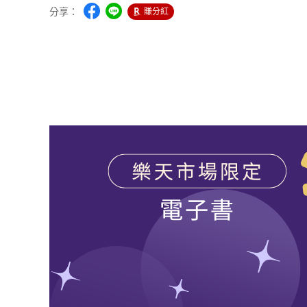
分享：
賺分紅