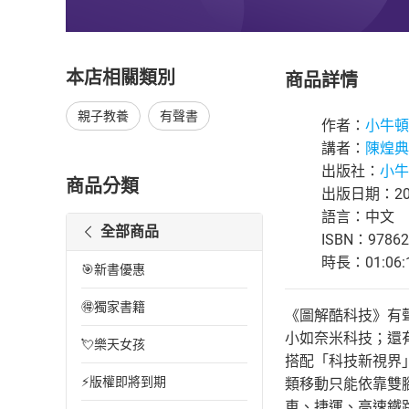
本店相關類別
商品詳情
親子教養
有聲書
作者：
小牛頓
講者：
陳煌典
出版社：
小牛
商品分類
出版日期：202
語言：中文
全部商品
ISBN：97862
時長：01:06:
🎯新書優惠
🉐獨家書籍
《圖解酷科技》有
小如奈米科技；還
💘樂天女孩
搭配「科技新視界
⚡版權即將到期
類移動只能依靠雙
車、捷運、高速鐵