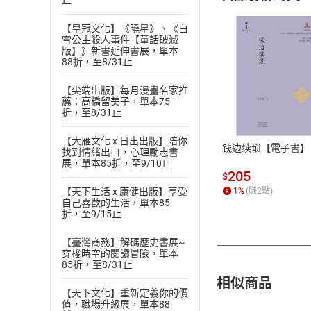
止
【皇冠文化】《曉星》、《白
雪公主殺人事件【童話破滅
版】》新書延伸書展，單本
88折，至8/31止
付款方
【尖端出版】每月漫畫名家推
薦：高橋留美子，單本75
折，至8/31止
ATM轉帳、信用卡
【大雁文化 x 日出出版】陪你
钱边续琐【電子書】
找到情緒出口，心理勵志書
展，單本85折，至9/10止
205
$
【天下生活 x 康健出版】享受
1
%
(賺
2
點)
自己喜歡的生活，單本85
折，至9/15止
【臺灣商務】解碼歷史書展~
穿梭時空的閱讀冒險，單本
85折，至8/31止
相似商品
【天下文化】重新定義你的價
值，職場升級展，單本88