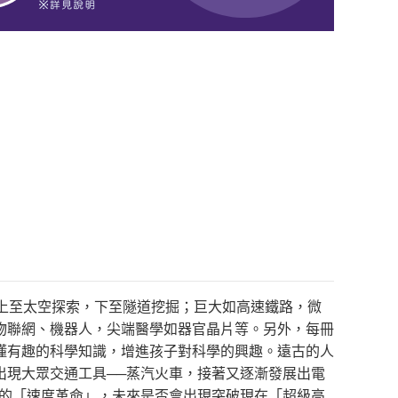
上至太空探索，下至隧道挖掘；巨大如高速鐵路，微
物聯網、機器人，尖端醫學如器官晶片等。另外，每冊
懂有趣的科學知識，增進孩子對科學的興趣。遠古的人
出現大眾交通工具──蒸汽火車，接著又逐漸發展出電
波的「速度革命」，未來是否會出現突破現在「超級高