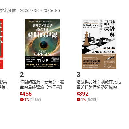
排名期間：2026/7/30 - 2026/8/5
訂購本店鋪之商品即代表知悉本店鋪所銷售之商品為電子書，屬
取電子書，不得請求退貨退款。
品
放入
購物車
登入
帳號
欲取消訂單或辦理退貨時，請登入樂天市場，並於「我的訂單」
Shopping cart
Login
將依您的申請進行審核，待審核通過後將為您辦理退款事宜。
市場須以整筆訂單為單位進行取消/退貨，恕無法以單支商品取消
如何開始使用？
.選擇閱讀載具
Step2.
2
3
X影集
時間的起源：史蒂芬．霍
階級與品味：隱藏在文化
蓄弒待
金的最終理論【電子書】
審美與流行趨勢背後的地
位渴望【電子書】
455
392
$
$
1
%
(賺
4
點)
1
%
(賺
3
點)