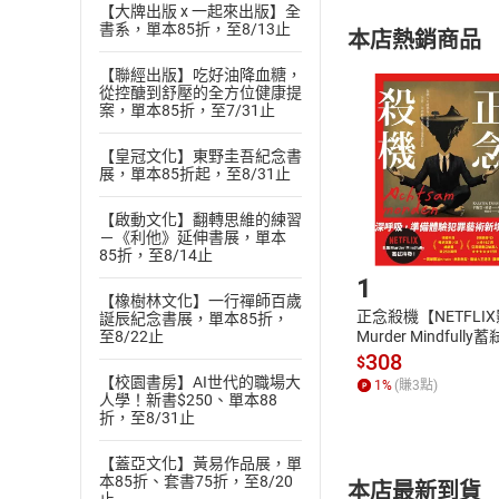
【大牌出版 x 一起來出版】全
購書須知
定。
書系，單本85折，至8/13止
本店熱銷商品
(
二
)
消費者
且已下載
/
存
【聯經出版】吃好油降血糖，
挑選
商
從控醣到舒壓的全方位健康提
退貨方式：您
案，單本85折，至7/31止
Choose
貨」，本店鋪
【皇冠文化】東野圭吾紀念書
請注意，樂天
展，單本85折起，至8/31止
購書後，
【啟動文化】翻轉思維的練習
－《利他》延伸書展，單本
Step1
85折，至8/14止
1
【橡樹林文化】一行禪師百歲
正念殺機【NETFLI
誕辰紀念書展，單本85折，
Murder Mindfully
至8/22止
發】【電子書】
308
$
【校園書房】AI世代的職場大
1
%
(賺
3
點)
人學！新書$250、單本88
折，至8/31止
【蓋亞文化】黃易作品展，單
本85折、套書75折，至8/20
本店最新到貨