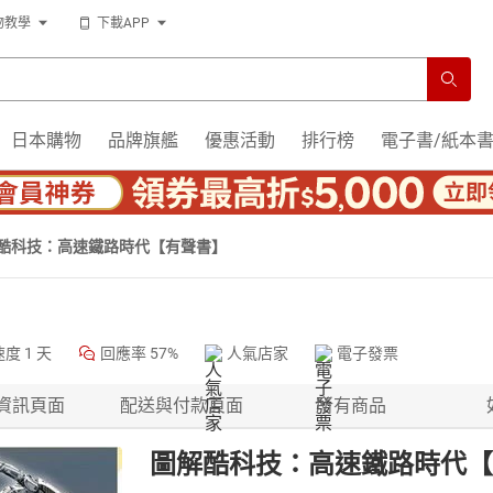
物教學
下載APP
日本購物
品牌旗艦
優惠活動
排行榜
電子書/紙本
酷科技：高速鐵路時代【有聲書】
速度
1 天
回應率
57%
人氣店家
電子發票
資訊頁面
配送與付款頁面
所有商品
圖解酷科技：高速鐵路時代【