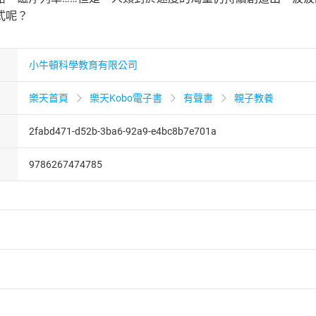
式呢？
小牛頓科學教育有限公司
樂天首頁
樂天Kobo電子書
有聲書
親子教養
2fabd471-d52b-3ba6-92a9-e4bc8b7e701a
9786267474785
者保護法
第
19
條第
1
項後段
暨
通訊交易解除權合理例外情事適用
供即為完成之線上服務，經消費者事先同意始提供。」 之商品