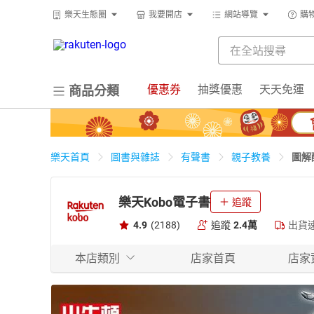
樂天生態圈
我要開店
網站導覽
購
優惠券
抽獎優惠
天天免運
商品分類
圖解
樂天首頁
圖書與雜誌
有聲書
親子教養
樂天Kobo電子書
追蹤
4.9
(2188)
追蹤
2.4萬
出貨
本店類別
店家首頁
店家