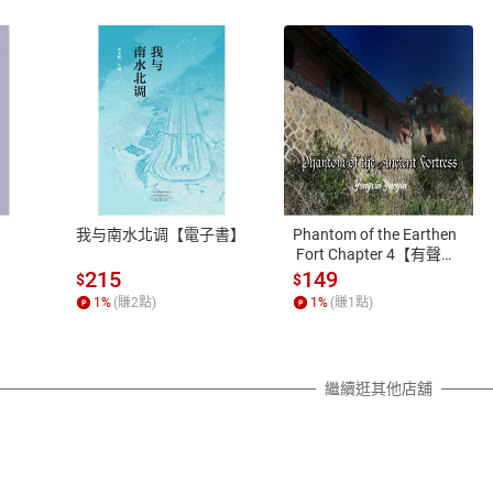
式
退換貨規範
、LINE PAY、AFTEE
本店是否提供消費者保護法七日猶
之權利，遽消費者保護法及通訊交
我与南水北调【電子書】
Phantom of the Earthen
除權合理例外情事適用準則，依商
 Fort Chapter 4【有聲
書】
質各有不同規定。詳細退換貨說明
215
149
$
$
照各商品說明。
1
%
(賺
2
點)
1
%
(賺
1
點)
詳細說明
繼續逛其他店舖