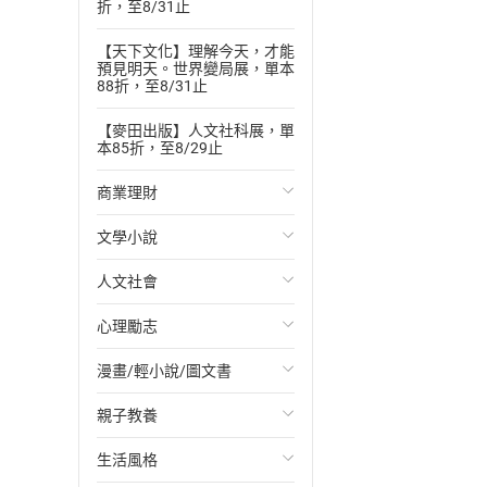
折，至8/31止
【天下文化】理解今天，才能
預見明天。世界變局展，單本
88折，至8/31止
【麥田出版】人文社科展，單
本85折，至8/29止
商業理財
文學小說
投資理財
人文社會
經濟/趨勢
歐美文學
心理勵志
財務/金融
日本文學
國際關係
漫畫/輕小說/圖文書
管理/領導
韓國文學
政治
心靈成長/情緒
親子教養
職場工作術
華文文學
社會科學
人際關係
輕小說
生活風格
成功法
經典文學
台灣/中國歷史
兩性關係
奇幻/科幻
教育現場