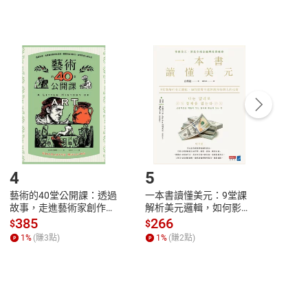
非以有形媒介提供之數位內容，消費者同意若訂購後
付款
方式
完成
訂單
中點選「瀏覽訂單明細」
>
「申請取消訂單
/
退
Payment
Complete
/退貨。
登入帳號，下載書籍後看書
4
5
6
藝術的40堂公開課：透過
一本書讀懂美元：9堂課
本物
故事，走進藝術家創作現
解析美元邏輯，如何影響
說，
場，看藝術如何誕生、如
全球經濟和每個人的投資
來】
385
266
28
$
$
$
何形塑人類生活【電子
【電子書】
1
%
(賺
3
點)
1
%
(賺
2
點)
1
%
書】