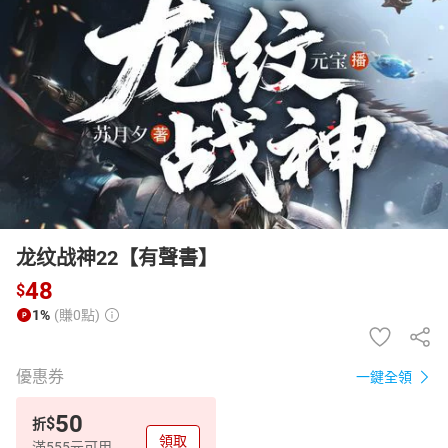
日本購物
電子/紙本書
HOT
龙纹战神22【有聲書】
48
$
1%
(賺0點)
優惠券
一鍵全領
50
$
折
領取
滿555元可用