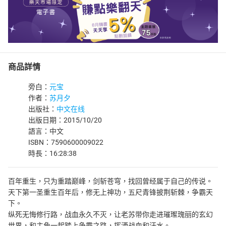
商品詳情
旁白：
元宝
作者：
苏月夕
出版社：
中文在线
出版日期：2015/10/20
語言：中文
ISBN：7590600009022
時長：16:28:38
百年重生，只为重踏巅峰，剑斩苍穹，找回曾经属于自己的传说。
天下第一圣重生百年后，修无上神功，五尺青锋披荆斩棘，争霸天
下。
纵死无悔修行路，战血永久不灭，让老苏带你走进璀璨瑰丽的玄幻
世界，和主角一起踏上争霸之路，挥洒战血和汗水。