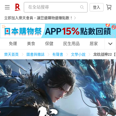
登入
立即加入樂天會員，讓您邊購物邊賺點數！
購物網分類
免運
美食
保健
民生用品
居家
3C
樂天首頁
圖書與雜誌
有聲書
文學小說
龙纹战神22
天天免運
美食蛋糕
養生保健
民生用品
居家生活
3C家電
運動休閒
親子玩具
女裝
男裝
化妝保養
情趣用品