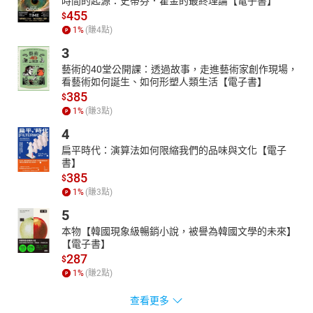
時間的起源：史蒂芬．霍金的最終理論【電子書】
455
$
1
%
(賺
4
點)
3
藝術的40堂公開課：透過故事，走進藝術家創作現場，
看藝術如何誕生、如何形塑人類生活【電子書】
385
$
1
%
(賺
3
點)
4
扁平時代：演算法如何限縮我們的品味與文化【電子
書】
385
$
1
%
(賺
3
點)
5
本物【韓國現象級暢銷小說，被譽為韓國文學的未來】
【電子書】
287
$
1
%
(賺
2
點)
查看更多