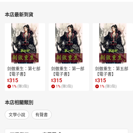
本店最新到貨
剑傲重生：第七部
剑傲重生：第一部
剑傲重生：第五部
【電子書】
【電子書】
【電子書】
315
315
315
$
$
$
1
%
(賺
3
點)
1
%
(賺
3
點)
1
%
(賺
3
點)
本店相關類別
文學小說
有聲書