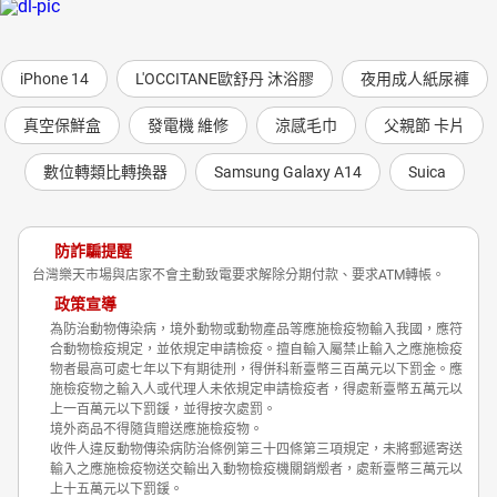
iPhone 14
L'OCCITANE歐舒丹 沐浴膠
夜用成人紙尿褲
真空保鮮盒
發電機 維修
涼感毛巾
父親節 卡片
數位轉類比轉換器
Samsung Galaxy A14
Suica
防詐騙提醒
台灣樂天市場與店家不會主動致電要求解除分期付款、要求ATM轉帳。
政策宣導
為防治動物傳染病，境外動物或動物產品等應施檢疫物輸入我國，應符
合動物檢疫規定，並依規定申請檢疫。擅自輸入屬禁止輸入之應施檢疫
物者最高可處七年以下有期徒刑，得併科新臺幣三百萬元以下罰金。應
施檢疫物之輸入人或代理人未依規定申請檢疫者，得處新臺幣五萬元以
上一百萬元以下罰鍰，並得按次處罰。
境外商品不得隨貨贈送應施檢疫物。
收件人違反動物傳染病防治條例第三十四條第三項規定，未將郵遞寄送
輸入之應施檢疫物送交輸出入動物檢疫機關銷燬者，處新臺幣三萬元以
上十五萬元以下罰鍰。