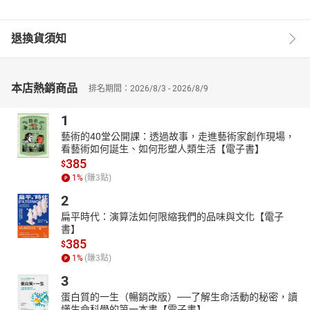
退換貨須知
本店熱銷商品
排名期間：2026/8/3 - 2026/8/9
1
藝術的40堂公開課：透過故事，走進藝術家創作現場，
看藝術如何誕生、如何形塑人類生活【電子書】
385
$
1
%
(賺
3
點)
2
扁平時代：演算法如何限縮我們的品味與文化【電子
書】
385
$
1
%
(賺
3
點)
3
蛋白質的一生（暢銷改版）──了解生命活動的秘密，讀
懂生命科學的第一本書【電子書】