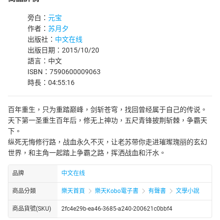
旁白：
元宝
作者：
苏月夕
出版社：
中文在线
出版日期：2015/10/20
語言：中文
ISBN：7590600009063
時長：04:55:16
百年重生，只为重踏巅峰，剑斩苍穹，找回曾经属于自己的传说。
天下第一圣重生百年后，修无上神功，五尺青锋披荆斩棘，争霸天
下。
纵死无悔修行路，战血永久不灭，让老苏带你走进璀璨瑰丽的玄幻
世界，和主角一起踏上争霸之路，挥洒战血和汗水。
品牌
中文在线
商品分類
樂天首頁
樂天Kobo電子書
有聲書
文學小說
商品貨號(SKU)
2fc4e29b-ea46-3685-a240-200621c0bbf4