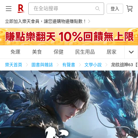
登入
立即加入樂天會員，讓您邊購物邊賺點數！
購物網分類
免運
美食
保健
民生用品
居家
3C
樂天首頁
圖書與雜誌
有聲書
文學小說
龙纹战神63
天天免運
美食蛋糕
養生保健
民生用品
居家生活
3C家電
運動休閒
親子玩具
女裝
男裝
化妝保養
情趣用品