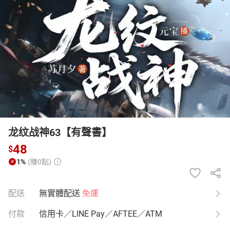
日本購物
電子/紙本書
HOT
龙纹战神63【有聲書】
48
$
1%
(賺0點)
配送
無實體配送
免運
付款
信用卡／LINE Pay／AFTEE／ATM