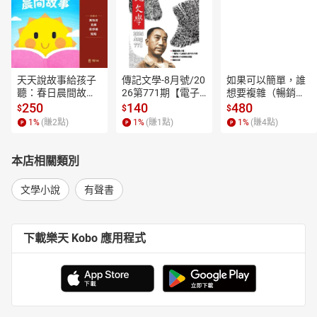
天天說故事給孩子
傳記文學-8月號/20
如果可以簡單，誰
聽：春日晨間故事
26第771期【電子
想要複雜（暢銷經
【有聲書】
書】
典新編版）【電子
250
140
480
$
$
$
書】
1
%
(賺
2
點)
1
%
(賺
1
點)
1
%
(賺
4
點)
本店相關類別
文學小說
有聲書
下載樂天 Kobo 應用程式