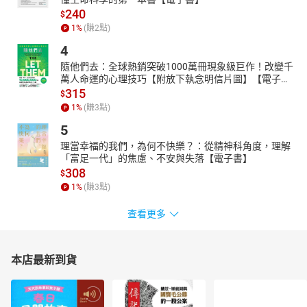
240
$
1
%
(賺
2
點)
4
隨他們去：全球熱銷突破1000萬冊現象級巨作！改變千
萬人命運的心理技巧【附放下執念明信片圖】【電子
書】
315
$
1
%
(賺
3
點)
5
理當幸福的我們，為何不快樂？：從精神科角度，理解
「富足一代」的焦慮、不安與失落【電子書】
308
$
1
%
(賺
3
點)
查看更多
本店最新到貨