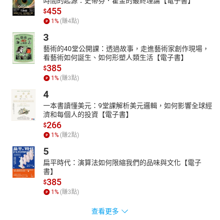
時間的起源：史蒂芬．霍金的最終理論【電子書】
455
$
1
%
(賺
4
點)
3
藝術的40堂公開課：透過故事，走進藝術家創作現場，
看藝術如何誕生、如何形塑人類生活【電子書】
385
$
1
%
(賺
3
點)
4
一本書讀懂美元：9堂課解析美元邏輯，如何影響全球經
濟和每個人的投資【電子書】
266
$
1
%
(賺
2
點)
5
扁平時代：演算法如何限縮我們的品味與文化【電子
書】
385
$
1
%
(賺
3
點)
查看更多