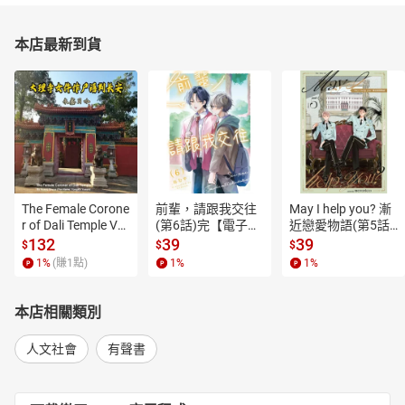
本店最新到貨
The Female Corone
前輩，請跟我交往
May I help you? 漸
r of Dali Temple Vo
(第6話)完【電子
近戀愛物語(第5話)
l.6【有聲書】
書】
【電子書】
132
39
39
$
$
$
1
%
(賺
1
點)
1
%
1
%
本店相關類別
人文社會
有聲書