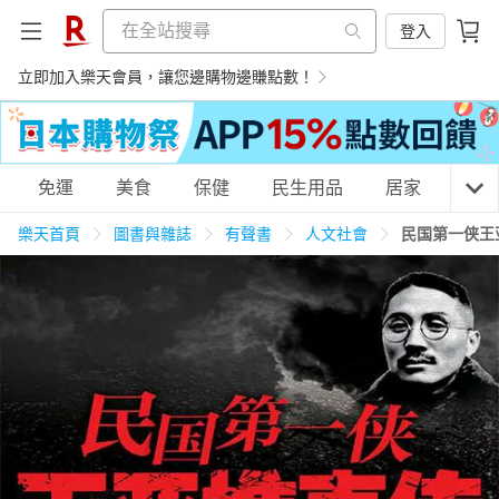
登入
立即加入樂天會員，讓您邊購物邊賺點數！
購物網分類
免運
美食
保健
民生用品
居家
3C
樂天首頁
圖書與雜誌
有聲書
人文社會
民国第一侠王
天天免運
美食蛋糕
養生保健
民生用品
居家生活
3C家電
運動休閒
親子玩具
女裝
男裝
化妝保養
情趣用品