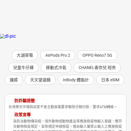
大湖草莓
AirPods Pro 2
OPPO Reno7 5G
兒童牛仔褲
移動式冷氣
CHANEL香奈兒 短夾
護膝
天文望遠鏡
InBody 體脂計
日本 eSIM
防詐騙提醒
台灣樂天市場與店家不會主動致電要求解除分期付款、要求ATM轉帳。
政策宣導
為防治動物傳染病，境外動物或動物產品等應施檢疫物輸入我國，應符
合動物檢疫規定，並依規定申請檢疫。擅自輸入屬禁止輸入之應施檢疫