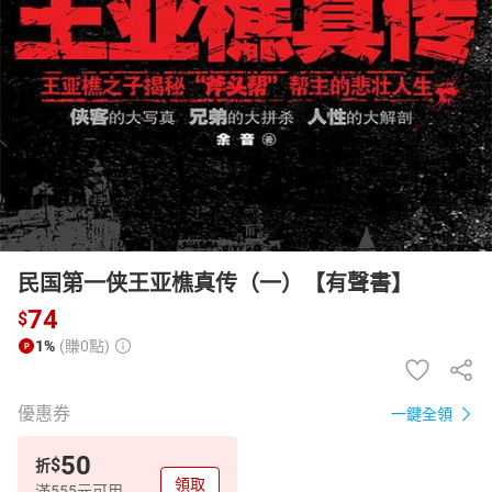
日本購物
電子/紙本書
HOT
民国第一侠王亚樵真传（一）【有聲書】
74
$
1%
(賺0點)
優惠券
一鍵全領
50
$
折
領取
滿555元可用