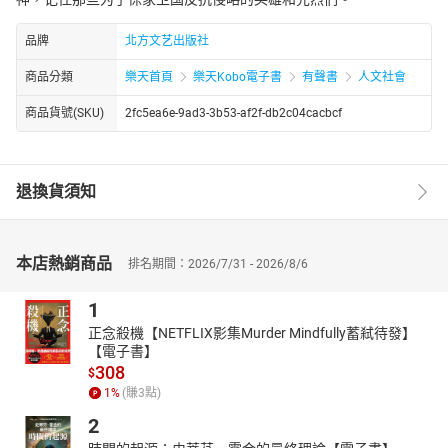
品牌
北方文艺出版社
商品分類
樂天首頁
樂天Kobo電子書
有聲書
人文社會
商品貨號(SKU)
2fc5ea6e-9ad3-3b53-af2f-db2c04cacbcf
退換貨須知
本店熱銷商品
排名期間：2026/7/31 - 2026/8/6
1
正念殺機【NETFLIX影集Murder Mindfully蓄弒待發】
【電子書】
308
$
1
%
(賺
3
點)
2