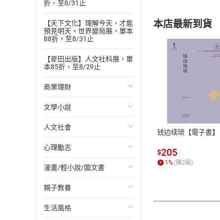
折，至8/31止
本店最新到貨
【天下文化】理解今天，才能
預見明天。世界變局展，單本
88折，至8/31止
【麥田出版】人文社科展，單
本85折，至8/29止
商業理財
付款方
文學小說
投資理財
ATM轉帳、信用卡
人文社會
經濟/趨勢
歐美文學
钱边续琐【電子書】
心理勵志
財務/金融
日本文學
國際關係
205
$
1
%
(賺
2
點)
漫畫/輕小說/圖文書
管理/領導
韓國文學
政治
心靈成長/情緒
親子教養
職場工作術
華文文學
社會科學
人際關係
輕小說
生活風格
成功法
經典文學
台灣/中國歷史
兩性關係
奇幻/科幻
教育現場