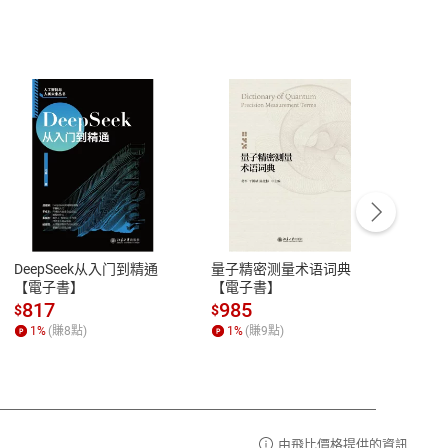
客服資訊
豫期
服務時間：週一到週五 10:00-12:00、
易解
13:00-17:00 (國定假日及例假日休息)
DeepSeek从入门到精通
量子精密测量术语词典
新西
品性
客服電話：0080-1857077
【電子書】
【電子書】
计研
請參
客服信箱：
聯絡店家
817
985
98
$
$
$
1
%
(賺
8
點)
1
%
(賺
9
點)
1
%
由飛比價格提供的資訊