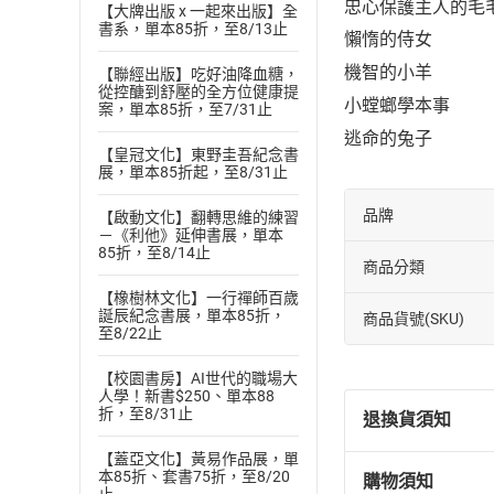
忠心保護主人的毛
【大牌出版 x 一起來出版】全
書系，單本85折，至8/13止
懶惰的侍女
機智的小羊
【聯經出版】吃好油降血糖，
從控醣到舒壓的全方位健康提
小螳螂學本事
案，單本85折，至7/31止
逃命的兔子
【皇冠文化】東野圭吾紀念書
展，單本85折起，至8/31止
品牌
【啟動文化】翻轉思維的練習
－《利他》延伸書展，單本
85折，至8/14止
商品分類
【橡樹林文化】一行禪師百歲
誕辰紀念書展，單本85折，
商品貨號(SKU)
至8/22止
【校園書房】AI世代的職場大
人學！新書$250、單本88
折，至8/31止
退換貨須知
【蓋亞文化】黃易作品展，單
本85折、套書75折，至8/20
購物須知
退換貨規定：