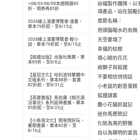
幼福製作團隊，以
⭐08/03-08/09本週精選85
折，領券再85折
項產品，站在鼓勵
章節名稱：
2026線上漫畫博覽會-漫畫，
單本79折起，至8/15止
用頭腦喝水的烏鴉
天空要塌了
2026線上漫畫博覽會-輕小
說，單本79折起，至8/15止
幸福的枯樹
【臉譜出版】出版社推薦，單
壞心眼的花花
本85折，至8/8止
病獅子與狐狸
【皇冠文化】哈利波特繁體中
不要相信悄悄話
文版系列，單本88折，套書
82折起，至8/31止
小老鼠的創意蛋糕
狐狸請客
【高寶書版】馬伯庸《桃花源
沒事兒》系列延伸書展，單本
膽小花貓抓鼠記
85折起，至8/25止
迷你馬歷險記
【小角落文化】閱來閱好玩，
化險為夷的野豬
暑期書展，單本82折，至
8/16止
自以為聰明的富翁