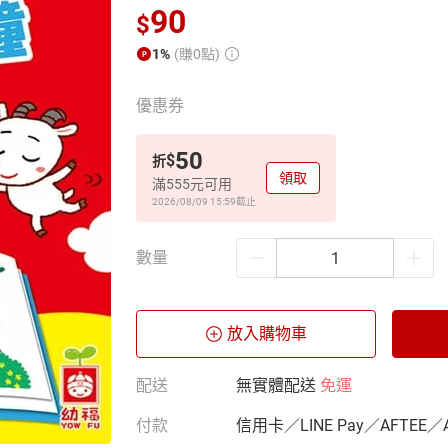
90
$
1%
(賺0點)
優惠券
50
$
折
領取
滿555元可用
2026/08/09 15:59
截止
數量
放入購物車
配送
無實體配送
免運
付款
信用卡／LINE Pay／AFTEE／