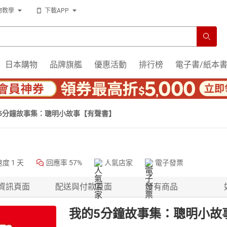
物教學
下載APP
日本購物
品牌旗艦
優惠活動
排行榜
電子書/紙本
5分鐘故事集：聰明小故事【有聲書】
速度
1 天
回應率
57%
人氣店家
電子發票
資訊頁面
配送與付款頁面
所有商品
我的5分鐘故事集：聰明小故