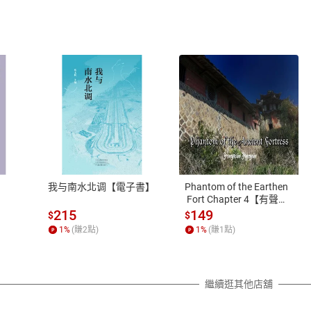
式
退換貨規範
、LINE PAY、AFTEE
本店是否提供消費者保護法七日猶
之權利，遽消費者保護法及通訊交
我与南水北调【電子書】
Phantom of the Earthen
除權合理例外情事適用準則，依商
 Fort Chapter 4【有聲
書】
質各有不同規定。詳細退換貨說明
215
149
$
$
照各商品說明。
1
%
(賺
2
點)
1
%
(賺
1
點)
詳細說明
繼續逛其他店舖