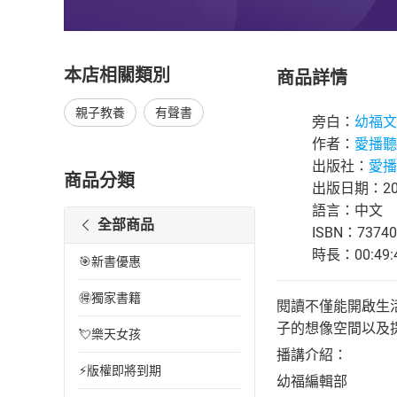
本店相關類別
商品詳情
親子教養
有聲書
旁白：
幼福文
作者：
愛播聽
出版社：
愛播
商品分類
出版日期：202
語言：中文
全部商品
ISBN：73740
時長：00:49:
🎯新書優惠
🉐獨家書籍
閱讀不僅能開啟生
子的想像空間以及
💘樂天女孩
播講介紹：
⚡版權即將到期
幼福編輯部