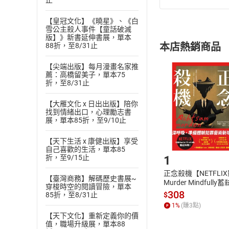
止
(
一
)
依
消費
【皇冠文化】《曉星》、《白
內容或一經提
雪公主殺人事件【童話破滅
購書須知
定。
版】》新書延伸書展，單本
本店熱銷商品
88折，至8/31止
(
二
)
消費者
且已下載
/
存
【尖端出版】每月漫畫名家推
挑選
商
薦：高橋留美子，單本75
退貨方式：您
Choose
折，至8/31止
貨」，本店鋪
請注意，樂天
【大雁文化 x 日出出版】陪你
購書後，
找到情緒出口，心理勵志書
展，單本85折，至9/10止
【天下生活 x 康健出版】享受
Step1
自己喜歡的生活，單本85
折，至9/15止
1
正念殺機【NETFLI
【臺灣商務】解碼歷史書展~
Murder Mindfully
穿梭時空的閱讀冒險，單本
發】【電子書】
308
$
85折，至8/31止
1
%
(賺
3
點)
【天下文化】重新定義你的價
值，職場升級展，單本88