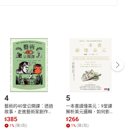
準則
第
2
條第
5
款之規定，「非以有形媒介提供之數位
，不適用消保法第
19
條第
1
項七日內無條件退貨之規
非以有形媒介提供之數位內容，消費者同意若訂購後
付款
方式
完成
訂單
中點選「瀏覽訂單明細」
>
「申請取消訂單
/
退
Payment
Complete
/退貨。
登入帳號，下載書籍後看書
4
5
6
藝術的40堂公開課：透過
一本書讀懂美元：9堂課
本物
故事，走進藝術家創作現
解析美元邏輯，如何影響
說，
場，看藝術如何誕生、如
全球經濟和每個人的投資
來】
385
266
28
$
$
$
何形塑人類生活【電子
【電子書】
1
%
(賺
3
點)
1
%
(賺
2
點)
1
%
書】