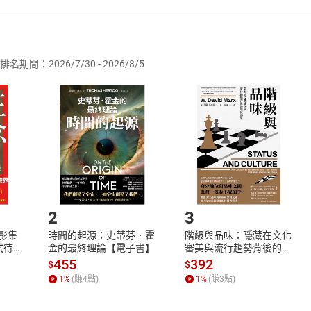
者保護法
第
19
條第
1
項後段
暨
通訊交易解除權合理例外情事適用
供即為完成之線上服務，經消費者事先同意始提供。」 之商品
排名期間：2026/7/30 - 2026/8/5
訂購本店鋪之商品即代表知悉本店鋪所銷售之商品為電子書，屬
取電子書，不得請求退貨退款。
品
放入
購物車
登入
帳號
欲取消訂單或辦理退貨時，請登入樂天市場，並於「我的訂單」
Shopping cart
Login
將依您的申請進行審核，待審核通過後將為您辦理退款事宜。
市場須以整筆訂單為單位進行取消/退貨，恕無法以單支商品取消
如何開始使用？
.選擇閱讀載具
Step2.
2
3
X影集
時間的起源：史蒂芬．霍
階級與品味：隱藏在文化
蓄弒待
金的最終理論【電子書】
審美與流行趨勢背後的地
位渴望【電子書】
455
392
$
$
1
%
(賺
4
點)
1
%
(賺
3
點)