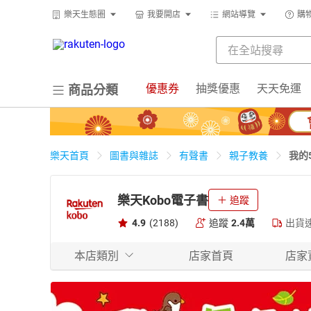
樂天生態圈
我要開店
網站導覽
購
優惠券
抽獎優惠
天天免運
商品分類
我的
樂天首頁
圖書與雜誌
有聲書
親子教養
樂天Kobo電子書
追蹤
4.9
(2188)
追蹤
2.4萬
出貨
本店類別
店家首頁
店家