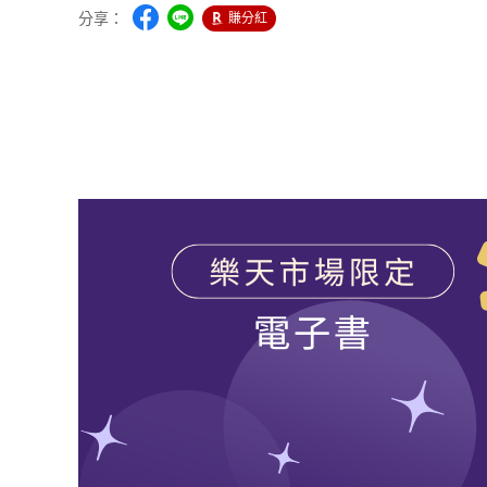
分享：
賺分紅