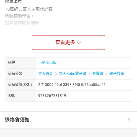
隆重上市
10篇經典寓言＋現代詮釋
聆聽輔助學習，
提昇紙本閱讀理解。
高詩佳老師親自朗讀+解說
安排課程設計
查看更多
=內容簡介=
本課程透過現代白話改寫故事，精選10篇經典古文寓言，
由高詩佳老師親自朗讀，安排課程，打破文本界線。
品牌
小麥田出版
=目錄=
商品分類
樂天首頁
樂天Kobo電子書
有聲書
親子教養
第一課 運用機智，弱小也能戰勝強大──聽聽〈狐假虎威〉的故事
（出自《戰國策‧楚策一》）
商品貨號(SKU)
2ff13009-49bf-3398-8f45-fb76aa85aa41
第二課 爭吵不是解決問題的好方法──聽聽〈鷸蚌相爭〉的故事
ISBN
9786267281819
（出自《戰國策‧燕策二》）
第三課 凡事都有一體兩面──聽聽〈墨魚自蔽〉的故事
（出自宋、林昉《田間書‧雜言》）
退換貨須知
第四課 父母的溺愛，可能會害了孩子──聽聽〈翠鳥移巢〉的故事
（出自明、馮夢龍《古今談概‧專愚部》）
第五課 做事情時，記得考慮別人的感受──聽聽〈與狐謀皮〉的故事