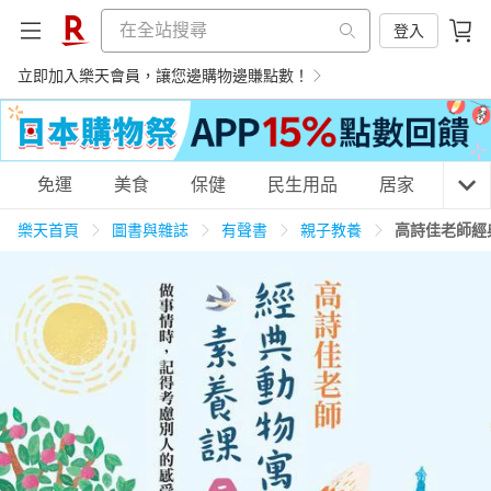
登入
立即加入樂天會員，讓您邊購物邊賺點數！
購物網分類
免運
美食
保健
民生用品
居家
3C
樂天首頁
圖書與雜誌
有聲書
親子教養
高詩佳老師經
天天免運
美食蛋糕
養生保健
民生用品
居家生活
3C家電
運動休閒
親子玩具
女裝
男裝
化妝保養
情趣用品