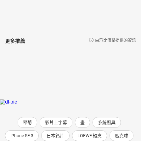
陳家盈（翻轉讀書繪文學工作坊負責人暨文字工作者）
詩佳老師善於靈活運用古文，在古籍的精妙之處添增現代的思維與
引導，每每成功的令大人小孩甘心耽溺、徜徉於古今之中；孩子們
在豐盛有趣故事的脈絡下佐以圖像，定能迸發出精采火花，開拓一
篇篇關於經典寓言的嶄新詮釋，誠摯推薦！
更多推薦
由飛比價格提供的資訊
曾品方（教育部閱讀推手、臺師大圖書資訊學研究所兼任助理教
授、萬興國小圖書館老師）
高詩佳老師是一位說故事高手，把螳螂捕蟬、狐假虎威等常見的成
語典故，添加創新的元素，轉化為一則則溫馨勵志的故事，尤其是
對於動物的描寫，充滿感情，立體感十足。閱讀這本書，讀者彷彿
戴上VR眼鏡，進入「奇獸幻域世界」，在精衛和九頭鳥、獅貓和白
龍女之間穿梭，經歷了奇異殊勝的探險，讓想像力和古文素養同時
起飛。
賴秋江 (高雄市新上國小教師)
一本看似小品的書，裡頭卻藏了許多精采好料，同時兼顧了故事趣
味性與文學知識性，果然是好戲連齣。
翠菊
影片上字幕
畫
系統廚具
顏安秀（基隆市東光國小校長）
這是一本令人驚豔的書，解決了父母想要孩子「國語文素養」更好
iPhone SE 3
日本鈣片
LOEWE 短夾
匹克球
的煩惱。詩佳老師以「動物」這主題，深入孩子的心，再來改寫經