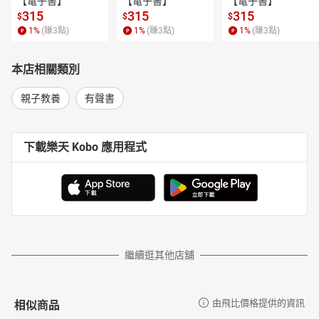
【電子書】
【電子書】
【電子書】
＝各界鄭重推薦＝
315
315
315
$
$
$
羊羊老師（羊羊老師の魔法教室創辦人）
1
%
(賺
3
點)
1
%
(賺
3
點)
1
%
(賺
3
點)
對於大部分的學生而言，閱讀文言文一直是件困難且乏味的事，然
而在詩佳老師對二十篇經典文言文進行童話式的改寫、加入了更多
本店相關類別
細膩的情緒與細節後，閱讀文言文突然變得有趣且容易許多。相信
詩佳老師妙筆生花的文字，能引領更多學生進入遼闊的文學世界。
親子教養
有聲書
林玫伶(清華大學客座助理教授）
這本書是多功能的，孩子可以單純享受閱讀動物寓言的快樂，也可
以進階登堂體會古文寓言的妙處，還可以汲取寓言的智慧，運用在
下載樂天 Kobo 應用程式
日常生活中。現在就打開書吧！奇獸幻域世界等你來！
林季儒（教育部閱讀推手、基隆市銘傳國中閱讀推動教師）
對身為近三十年的學校語文老師而言，詩佳老師的新作，真的是教
育現場親師生夢寐以求的文言文閱讀入門寶典！全書精準聚焦古文
閱讀痛點，從訊息擷取、統整解釋到省思評鑑，循序漸進的為孩子
們量身打造學習鷹架，真的是奠基文言文閱讀基礎的最佳解方。
邱靖巧（獸醫、兒童文學作家）
繼續逛其他店舖
古文難讀難懂的刻板觀念，翻書的同時，被詩佳老師擊破，先是挑
選動物相關的古文，進一步改寫成生動有趣的寓言，接著讓我們回
相似商品
由飛比價格提供的資訊
過頭，一窺文言文的真實面貌，領略用字遣詞雖然精簡，卻有它巧
妙獨特之處。