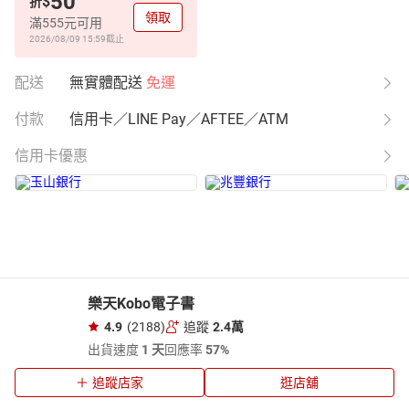
50
$
折
領取
滿555元可用
2026/08/09 15:59
截止
配送
無實體配送
免運
付款
信用卡／LINE Pay／AFTEE／ATM
信用卡優惠
樂天Kobo電子書
4.9
(2188)
追蹤
2.4萬
出貨速度
1 天
回應率
57%
追蹤店家
逛店舖