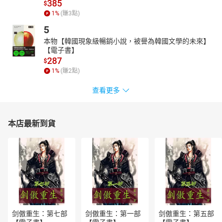
385
$
古文不再遙遠。
1
%
(賺
3
點)
5經典名句：摘錄課文或課外經典名句，加深學習印象。
5
本課程以「主題式」探究大自然與動物，
本物【韓國現象級暢銷小說，被譽為韓國文學的未來】
傳達彼此守護、相互合作等等人文情操，
【電子書】
同時奠基古文學力，推開成語學習的大門。
287
$
適合小學程度以上聆聽，
1
%
(賺
2
點)
學習古文故事，
體會同情共感的情操，
查看更多
親師生一同聆聽，助於相互分享、增進學習樂趣！
=適合對象=
本店最新到貨
・由淺至深，從白話文開始學習古文成語的讀者
・了解古文寫作架構，未來需應用於讀寫表達的讀者
・運用零碎通勤、休閒時光，釋放雙眼壓力，期待同步提昇的親師
生
・搭配紙本書或電子書學習，大幅提升學習效果者
***本課程另有第一集《高詩佳老師10堂經典動物寓言素養課
（一）：團結合作，是更好的選擇（有聲課程）
＝本課程原作《經典古文小寓言：讀動物故事、打造文言文基礎、
剑傲重生：第七部
剑傲重生：第一部
剑傲重生：第五部
閱讀素養題全部學起來！》（紙本書＆電子書同步上市）