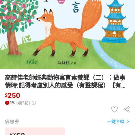
日本購物
電子/紙本書
HOT
高詩佳老師經典動物寓言素養課（二）：做事
情時:記得考慮別人的感受（有聲課程）【有聲
書】
250
$
1%
(賺2點)
優惠券
一鍵全領