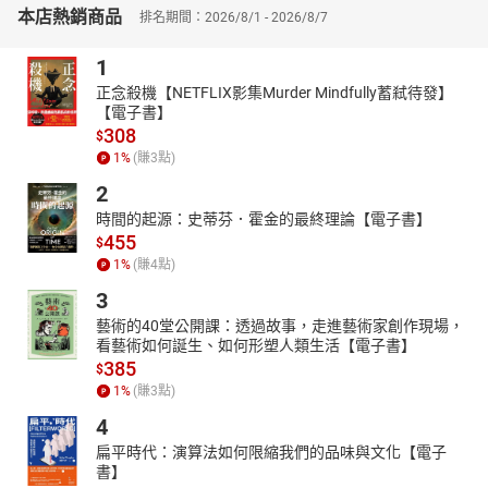
本店熱銷商品
（出自前秦、苻朗《苻子》）
排名期間：2026/8/1 - 2026/8/7
第六課 要小心，有些人很會掩飾自己──聽聽〈蜀雞〉的故事
1
（出自明、宋濂《燕書》）
正念殺機【NETFLIX影集Murder Mindfully蓄弒待發】
第七課 化被動為主動，就可以得到勝利──聽聽〈大鼠〉的故事
【電子書】
（出自明、蒲松齡《聊齋志異‧卷九》）
308
$
第八課 看得太少，就會少了很多有趣的經驗──聽聽〈埳井之蛙〉的
1
%
(賺
3
點)
故事
2
（出自戰國、莊周《莊子‧秋水》）
時間的起源：史蒂芬．霍金的最終理論【電子書】
第九課 看清楚情況，事情才不會變得更糟──聽聽〈臨江之麋〉的故
455
$
事
1
%
(賺
4
點)
（出自唐、柳宗元《柳河東集‧吊贊箴戒》）
3
第十課 太驕傲，會影響到人際關係──聽聽〈謫龍說〉的故事
藝術的40堂公開課：透過故事，走進藝術家創作現場，
（出自唐、柳宗元〈謫龍說〉，收入《全唐文‧卷五八四》）
看藝術如何誕生、如何形塑人類生活【電子書】
=有聲課程每課架構=
385
$
1故事背景脈絡：了解古文歷史背景，讓學習更具脈絡化。
1
%
(賺
3
點)
2白話文說故事：詩佳老師用親切易懂的口吻為讀者說故事。
4
3分段解析讀文言：文言與白話同時朗讀，並解讀作家的寫作妙法，
扁平時代：演算法如何限縮我們的品味與文化【電子
未來寫作方便應用。
書】
4思考提問：提出具思辨力的問題，並闡釋古文與現代生活的應用，